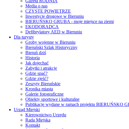
Gazeta RODNIA
Media o nas
CZYSTE POWIETRZE
Inwestycje drogowe w Bieruniu
BIERUŃSKO GRUBA - moje miejsce na ziemi
EKODORADCA
Defibrylatory AED w Bieruniu
Dla turysty
Groby wojenne w Bieruniu
Bieruński Szlak Historyczny
Bieruń dziś
Historia
Jak dojechać
Zabytki i atrakcje
Gdzie spać?
Gdzie zjeść?
Zeszyty Bieruńskie
Kronika miasta
Galerie fotograficzne
Obiekty sportowe i kulturalne
Publikacje wydane w ramach projektu BIERUŃSKO
Urząd Miejski
Kierownictwo Urzędu
Rada Miejska
Kontakt