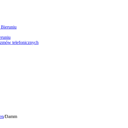
 Bieruniu
eruniu
ozmów telefonicznych
en
/
Damm