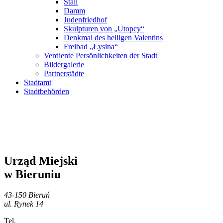
Stall
Damm
Judenfriedhof
Skulpturen von „Utopcy“
Denkmal des heiligen Valentins
Freibad „Łysina“
Verdiente Persönlichkeiten der Stadt
Bildergalerie
Partnerstädte
Stadtamt
Stadtbehörden
Urząd Miejski
w Bieruniu
43-150 Bieruń
ul. Rynek 14
Tel.