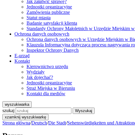
Jak załatwić sprawę?
Jednostki organizacyjne
Zamówienia publiczne
Statut miasta
Badanie satysfakcji klienta
Standardy Ochrony Małoletnich w Urzędzie Miejskim w
Ochrona danych osobowych
Ochrona danych osobowych w Urzędzie Miejskim w Bi
Klauzula Informacyjna dotycząca procesu nagrywania r
Inspektor Ochrony Danych
E-urząd
Kontakt
Kierownictwo urzędu
Wydziały
Jak dojechać?
Jednostki organizacyjne
Straż Miejska w Bieruniu
Kontakt dla mediów
wyszukiwarka
szukaj
Wyszukaj
x
zamknij wyszukiwarkę
Strona główna
/
Deutsch
/
Die Stadt
/
Sehenswürdigkeiten und Attraktion