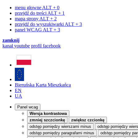
menu głowne
ALT + 0
przejdź do treści
ALT + 1
mapa strony
ALT + 2
przejdź do wyszukiwarki
ALT + 3
panel WCAG
ALT + 3
zamknij
kanał
youtube
profil
facebook
Bieruńska Karta Mieszkańca
EN
UA
Panel wcag
Wersja kontrastowa
zmniej szczcionkę
zwiększ czcionkę
odstęp pomiędzy wierszami minus
odstęp pomiędzy wier
odstęp pomiędzy paragrafami minus
odstęp pomiędzy par