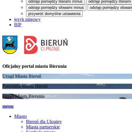
odstęp pomiędzy literami minus
odstęp pomiędzy literami
odstęp pomiędzy słowami minus
odstęp pomiędzy słowam
przywróć domyślne ustawienia
język migowy
BIP
Oficjalny portal
miasta Bierunia
Urząd Miasta Bieruń
Panorama miasta Bieruń
Urząd Miasta Bierunia
menu
Miasto
Bieruń dla Ukrainy
Miasta partnerskie