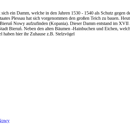
det sich ein Damm, welche in den Jahren 1530 - 1540 als Schutz gegen de
istaates Plessau hat sich vorgenommen den großen Teich zu bauen. He
dt Bieruń Nowy aufzufinden (Kopania). Dieser Damm entstand im XVII J
r Stadt Bieruń. Neben den alten Bäumen -Hainbuchen und Eichen, welch
l haben hier ihr Zuhause z.B. Stelzvögel
ń Nowy