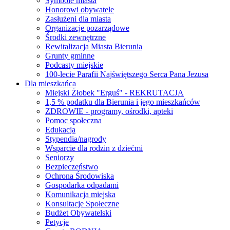
Symbole miasta
Honorowi obywatele
Zasłużeni dla miasta
Organizacje pozarządowe
Środki zewnętrzne
Rewitalizacja Miasta Bierunia
Grunty gminne
Podcasty miejskie
100-lecie Parafii Najświętszego Serca Pana Jezusa
Dla mieszkańca
Miejski Żłobek "Erguś" - REKRUTACJA
1,5 % podatku dla Bierunia i jego mieszkańców
ZDROWIE - programy, ośrodki, apteki
Pomoc społeczna
Edukacja
Stypendia/nagrody
Wsparcie dla rodzin z dziećmi
Seniorzy
Bezpieczeństwo
Ochrona Środowiska
Gospodarka odpadami
Komunikacja miejska
Konsultacje Społeczne
Budżet Obywatelski
Petycje