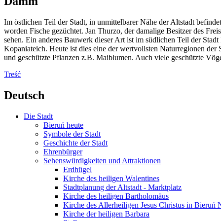
Damm
Im östlichen Teil der Stadt, in unmittelbarer Nähe der Altstadt befin
worden Fische gezüchtet. Jan Thurzo, der damalige Besitzer des Fre
sehen. Ein anderes Bauwerk dieser Art ist im südlichen Teil der Sta
Kopaniateich. Heute ist dies eine der wertvollsten Naturregionen de
und geschützte Pflanzen z.B. Maiblumen. Auch viele geschützte Vöge
Treść
Deutsch
Die Stadt
Bieruń heute
Symbole der Stadt
Geschichte der Stadt
Ehrenbürger
Sehenswürdigkeiten und Attraktionen
Erdhügel
Kirche des heiligen Walentines
Stadtplanung der Altstadt - Marktplatz
Kirche des heiligen Bartholomäus
Kirche des Allerheiligen Jesus Christus in Bieru
Kirche der heiligen Barbara