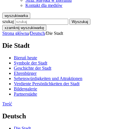
Straż Miejska w Bieruniu
Kontakt dla mediów
wyszukiwarka
szukaj
Wyszukaj
x
zamknij wyszukiwarkę
Strona główna
/
Deutsch
/
Die Stadt
Die Stadt
Bieruń heute
Symbole der Stadt
Geschichte der Stadt
Ehrenbürger
Sehenswürdigkeiten und Attraktionen
Verdiente Persönlichkeiten der Stadt
Bildergalerie
Partnerstädte
Treść
Deutsch
Die Stadt