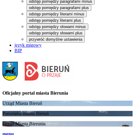
odstęp pomiędzy paragrafami minus
odstęp pomiędzy paragrafami plus
odstęp pomiędzy literami minus
odstęp pomiędzy literami plus
odstęp pomiędzy słowami minus
odstęp pomiędzy słowami plus
przywróć domyślne ustawienia
język migowy
BIP
Oficjalny portal
miasta Bierunia
Urząd Miasta Bieruń
Panorama miasta Bieruń
Urząd Miasta Bierunia
menu