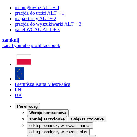
menu głowne
ALT + 0
przejdź do treści
ALT + 1
mapa strony
ALT + 2
przejdź do wyszukiwarki
ALT + 3
panel WCAG
ALT + 3
zamknij
kanał
youtube
profil
facebook
Bieruńska Karta Mieszkańca
EN
UA
Panel wcag
Wersja kontrastowa
zmniej szczcionkę
zwiększ czcionkę
odstęp pomiędzy wierszami minus
odstęp pomiędzy wierszami plus