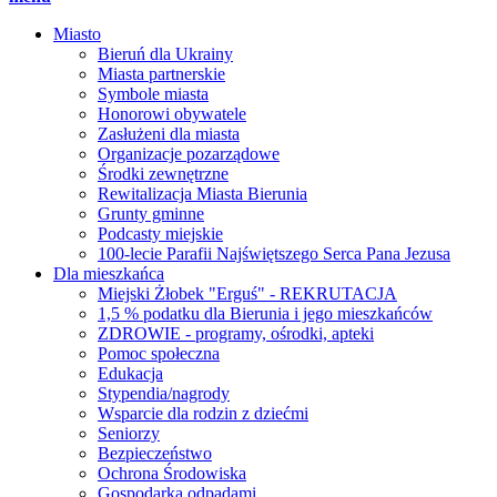
Miasto
Bieruń dla Ukrainy
Miasta partnerskie
Symbole miasta
Honorowi obywatele
Zasłużeni dla miasta
Organizacje pozarządowe
Środki zewnętrzne
Rewitalizacja Miasta Bierunia
Grunty gminne
Podcasty miejskie
100-lecie Parafii Najświętszego Serca Pana Jezusa
Dla mieszkańca
Miejski Żłobek "Erguś" - REKRUTACJA
1,5 % podatku dla Bierunia i jego mieszkańców
ZDROWIE - programy, ośrodki, apteki
Pomoc społeczna
Edukacja
Stypendia/nagrody
Wsparcie dla rodzin z dziećmi
Seniorzy
Bezpieczeństwo
Ochrona Środowiska
Gospodarka odpadami