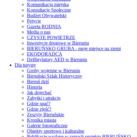
Komunikacja miejska
Konsultacje Społeczne
Budżet Obywatelski
Petycje
Gazeta RODNIA
Media o nas
CZYSTE POWIETRZE
Inwestycje drogowe w Bieruniu
BIERUŃSKO GRUBA - moje miejsce na ziemi
EKODORADCA
Defibrylatory AED w Bieruniu
Dla turysty
Groby wojenne w Bieruniu
Bieruński Szlak Historyczny
Bieruń dziś
Historia
Jak dojechać
Zabytki i atrakcje
Gdzie spać?
Gdzie zjeść?
Zeszyty Bieruńskie
Kronika miasta
Galerie fotograficzne
Obiekty sportowe i kulturalne
Publikacje wydane w ramach projektu BIERUŃSKO