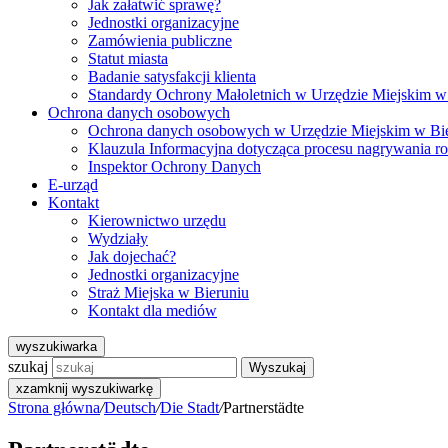
Jak załatwić sprawę?
Jednostki organizacyjne
Zamówienia publiczne
Statut miasta
Badanie satysfakcji klienta
Standardy Ochrony Małoletnich w Urzędzie Miejskim w
Ochrona danych osobowych
Ochrona danych osobowych w Urzędzie Miejskim w Bi
Klauzula Informacyjna dotycząca procesu nagrywania r
Inspektor Ochrony Danych
E-urząd
Kontakt
Kierownictwo urzędu
Wydziały
Jak dojechać?
Jednostki organizacyjne
Straż Miejska w Bieruniu
Kontakt dla mediów
wyszukiwarka
szukaj
Wyszukaj
x
zamknij wyszukiwarkę
Strona główna
/
Deutsch
/
Die Stadt
/
Partnerstädte