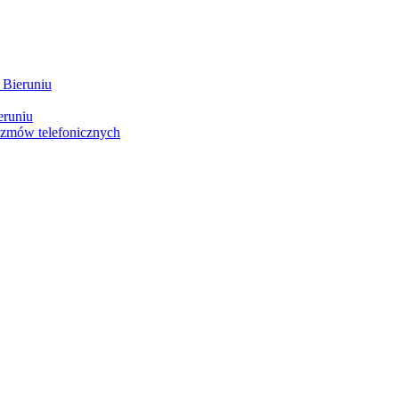
 Bieruniu
eruniu
ozmów telefonicznych