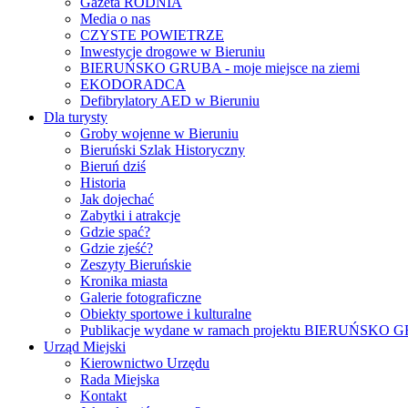
Gazeta RODNIA
Media o nas
CZYSTE POWIETRZE
Inwestycje drogowe w Bieruniu
BIERUŃSKO GRUBA - moje miejsce na ziemi
EKODORADCA
Defibrylatory AED w Bieruniu
Dla turysty
Groby wojenne w Bieruniu
Bieruński Szlak Historyczny
Bieruń dziś
Historia
Jak dojechać
Zabytki i atrakcje
Gdzie spać?
Gdzie zjeść?
Zeszyty Bieruńskie
Kronika miasta
Galerie fotograficzne
Obiekty sportowe i kulturalne
Publikacje wydane w ramach projektu BIERUŃSKO
Urząd Miejski
Kierownictwo Urzędu
Rada Miejska
Kontakt