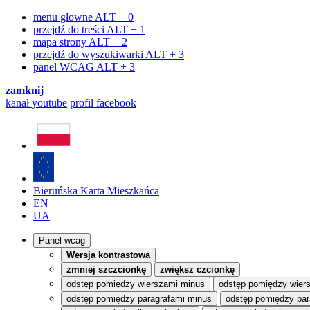
menu głowne
ALT + 0
przejdź do treści
ALT + 1
mapa strony
ALT + 2
przejdź do wyszukiwarki
ALT + 3
panel WCAG
ALT + 3
zamknij
kanał
youtube
profil
facebook
Bieruńska Karta Mieszkańca
EN
UA
Panel wcag
Wersja kontrastowa
zmniej szczcionkę
zwiększ czcionkę
odstęp pomiędzy wierszami minus
odstęp pomiędzy wier
odstęp pomiędzy paragrafami minus
odstęp pomiędzy par