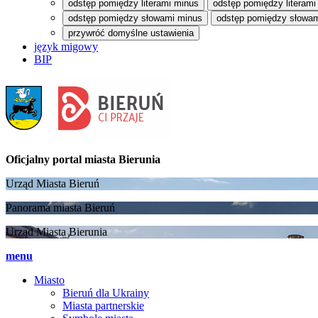
odstęp pomiędzy literami minus
odstęp pomiędzy literami
odstęp pomiędzy słowami minus
odstęp pomiędzy słowam
przywróć domyślne ustawienia
język migowy
BIP
Oficjalny portal
miasta Bierunia
Urząd Miasta Bieruń
Panorama miasta Bieruń
Urząd Miasta Bierunia
menu
Miasto
Bieruń dla Ukrainy
Miasta partnerskie