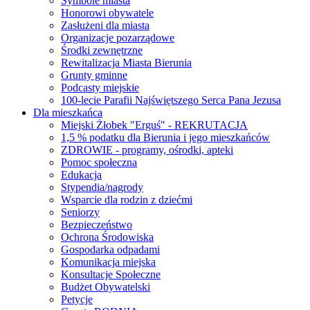
Symbole miasta
Honorowi obywatele
Zasłużeni dla miasta
Organizacje pozarządowe
Środki zewnętrzne
Rewitalizacja Miasta Bierunia
Grunty gminne
Podcasty miejskie
100-lecie Parafii Najświętszego Serca Pana Jezusa
Dla mieszkańca
Miejski Żłobek "Erguś" - REKRUTACJA
1,5 % podatku dla Bierunia i jego mieszkańców
ZDROWIE - programy, ośrodki, apteki
Pomoc społeczna
Edukacja
Stypendia/nagrody
Wsparcie dla rodzin z dziećmi
Seniorzy
Bezpieczeństwo
Ochrona Środowiska
Gospodarka odpadami
Komunikacja miejska
Konsultacje Społeczne
Budżet Obywatelski
Petycje