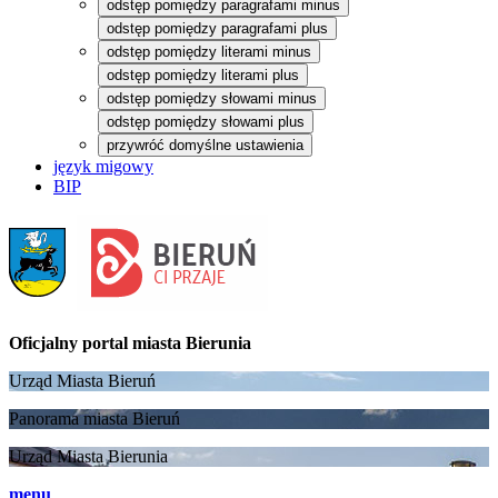
odstęp pomiędzy paragrafami minus
odstęp pomiędzy paragrafami plus
odstęp pomiędzy literami minus
odstęp pomiędzy literami plus
odstęp pomiędzy słowami minus
odstęp pomiędzy słowami plus
przywróć domyślne ustawienia
język migowy
BIP
Oficjalny portal
miasta Bierunia
Urząd Miasta Bieruń
Panorama miasta Bieruń
Urząd Miasta Bierunia
menu