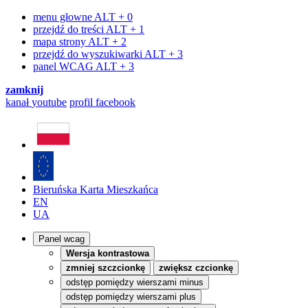
menu głowne
ALT + 0
przejdź do treści
ALT + 1
mapa strony
ALT + 2
przejdź do wyszukiwarki
ALT + 3
panel WCAG
ALT + 3
zamknij
kanał
youtube
profil
facebook
Bieruńska Karta Mieszkańca
EN
UA
Panel wcag
Wersja kontrastowa
zmniej szczcionkę
zwiększ czcionkę
odstęp pomiędzy wierszami minus
odstęp pomiędzy wierszami plus