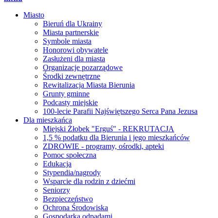
Miasto
Bieruń dla Ukrainy
Miasta partnerskie
Symbole miasta
Honorowi obywatele
Zasłużeni dla miasta
Organizacje pozarządowe
Środki zewnętrzne
Rewitalizacja Miasta Bierunia
Grunty gminne
Podcasty miejskie
100-lecie Parafii Najświętszego Serca Pana Jezusa
Dla mieszkańca
Miejski Żłobek "Erguś" - REKRUTACJA
1,5 % podatku dla Bierunia i jego mieszkańców
ZDROWIE - programy, ośrodki, apteki
Pomoc społeczna
Edukacja
Stypendia/nagrody
Wsparcie dla rodzin z dziećmi
Seniorzy
Bezpieczeństwo
Ochrona Środowiska
Gospodarka odpadami