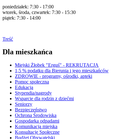
poniedziałek: 7:30 - 17:00
wtorek, środa, czwartek: 7:30 - 15:30
piątek: 7:30 - 14:00
Treść
Dla mieszkańca
Miejski Żłobek "Erguś" - REKRUTACJA
1,5 % podatku dla Bierunia i jego mieszkańców
ZDROWIE - programy, ośrodki, apteki
Pomoc społeczna
Edukacja
Stypendia/nagrody
Wsparcie dla rodzin z dziećmi
Seniorzy
Bezpieczeństwo
Ochrona Środowiska
Gospodarka odpadami
Komunikacja miejska
Konsultacje Społeczne
Budżet Obywatelski