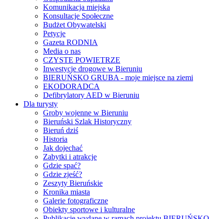
Komunikacja miejska
Konsultacje Społeczne
Budżet Obywatelski
Petycje
Gazeta RODNIA
Media o nas
CZYSTE POWIETRZE
Inwestycje drogowe w Bieruniu
BIERUŃSKO GRUBA - moje miejsce na ziemi
EKODORADCA
Defibrylatory AED w Bieruniu
Dla turysty
Groby wojenne w Bieruniu
Bieruński Szlak Historyczny
Bieruń dziś
Historia
Jak dojechać
Zabytki i atrakcje
Gdzie spać?
Gdzie zjeść?
Zeszyty Bieruńskie
Kronika miasta
Galerie fotograficzne
Obiekty sportowe i kulturalne
Publikacje wydane w ramach projektu BIERUŃSKO