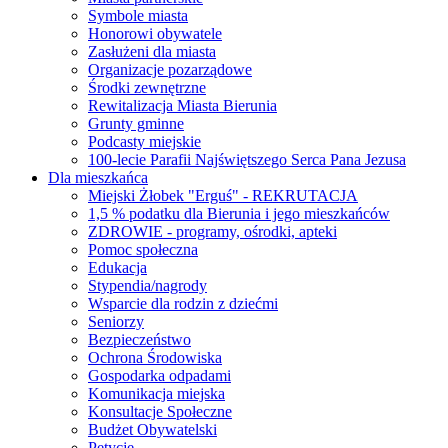
Symbole miasta
Honorowi obywatele
Zasłużeni dla miasta
Organizacje pozarządowe
Środki zewnętrzne
Rewitalizacja Miasta Bierunia
Grunty gminne
Podcasty miejskie
100-lecie Parafii Najświętszego Serca Pana Jezusa
Dla mieszkańca
Miejski Żłobek "Erguś" - REKRUTACJA
1,5 % podatku dla Bierunia i jego mieszkańców
ZDROWIE - programy, ośrodki, apteki
Pomoc społeczna
Edukacja
Stypendia/nagrody
Wsparcie dla rodzin z dziećmi
Seniorzy
Bezpieczeństwo
Ochrona Środowiska
Gospodarka odpadami
Komunikacja miejska
Konsultacje Społeczne
Budżet Obywatelski
Petycje