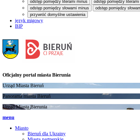
odstęp pomiędzy literami minus
odstęp pomiędzy literami
odstęp pomiędzy słowami minus
odstęp pomiędzy słowam
przywróć domyślne ustawienia
język migowy
BIP
Oficjalny portal
miasta Bierunia
Urząd Miasta Bieruń
Panorama miasta Bieruń
Urząd Miasta Bierunia
menu
Miasto
Bieruń dla Ukrainy
Miasta partnerskie