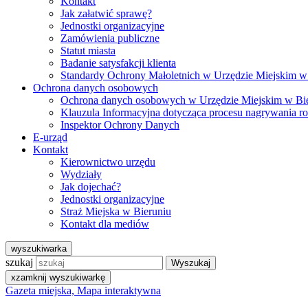
Kontakt
Jak załatwić sprawę?
Jednostki organizacyjne
Zamówienia publiczne
Statut miasta
Badanie satysfakcji klienta
Standardy Ochrony Małoletnich w Urzędzie Miejskim w
Ochrona danych osobowych
Ochrona danych osobowych w Urzędzie Miejskim w Bi
Klauzula Informacyjna dotycząca procesu nagrywania r
Inspektor Ochrony Danych
E-urząd
Kontakt
Kierownictwo urzędu
Wydziały
Jak dojechać?
Jednostki organizacyjne
Straż Miejska w Bieruniu
Kontakt dla mediów
wyszukiwarka
szukaj
Wyszukaj
x
zamknij wyszukiwarkę
Gazeta miejska, Mapa interaktywna