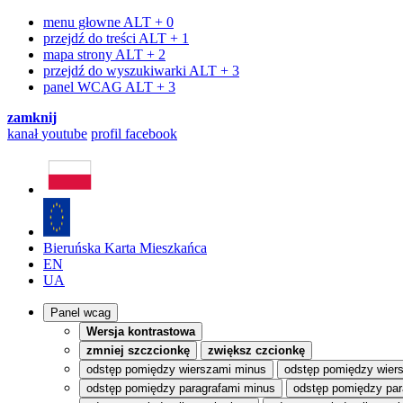
menu głowne
ALT + 0
przejdź do treści
ALT + 1
mapa strony
ALT + 2
przejdź do wyszukiwarki
ALT + 3
panel WCAG
ALT + 3
zamknij
kanał
youtube
profil
facebook
Bieruńska Karta Mieszkańca
EN
UA
Panel wcag
Wersja kontrastowa
zmniej szczcionkę
zwiększ czcionkę
odstęp pomiędzy wierszami minus
odstęp pomiędzy wier
odstęp pomiędzy paragrafami minus
odstęp pomiędzy par