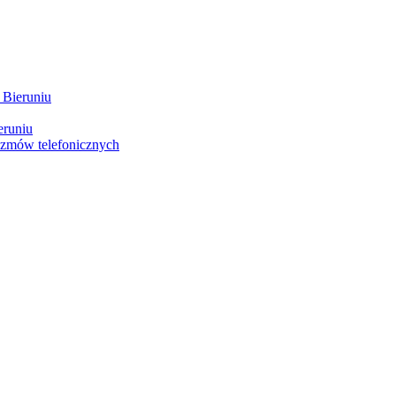
 Bieruniu
eruniu
ozmów telefonicznych