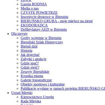
Gazeta RODNIA
Media o nas
CZYSTE POWIETRZE
Inwestycje drogowe w Bieruniu
BIERUŃSKO GRUBA - moje miejsce na ziemi
EKODORADCA
Defibrylatory AED w Bieruniu
Dla turysty
Groby wojenne w Bieruniu
Bieruński Szlak Historyczny
Bieruń dziś
Historia
Jak dojechać
Zabytki i atrakcje
Gdzie spać?
Gdzie zjeść?
Zeszyty Bieruńskie
Kronika miasta
Galerie fotograficzne
Obiekty sportowe i kulturalne
Publikacje wydane w ramach projektu BIERUŃSKO
Urząd Miejski
Kierownictwo Urzędu
Rada Miejska