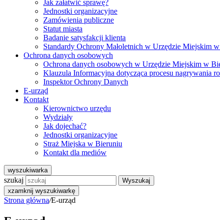
Jak załatwić sprawę?
Jednostki organizacyjne
Zamówienia publiczne
Statut miasta
Badanie satysfakcji klienta
Standardy Ochrony Małoletnich w Urzędzie Miejskim w
Ochrona danych osobowych
Ochrona danych osobowych w Urzędzie Miejskim w Bi
Klauzula Informacyjna dotycząca procesu nagrywania r
Inspektor Ochrony Danych
E-urząd
Kontakt
Kierownictwo urzędu
Wydziały
Jak dojechać?
Jednostki organizacyjne
Straż Miejska w Bieruniu
Kontakt dla mediów
wyszukiwarka
szukaj
Wyszukaj
x
zamknij wyszukiwarkę
Strona główna
/
E-urząd