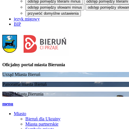
odstęp pomiędzy literami minus
odstęp pomiędzy literami
odstęp pomiędzy słowami minus
odstęp pomiędzy słowam
przywróć domyślne ustawienia
język migowy
BIP
Oficjalny portal
miasta Bierunia
Urząd Miasta Bieruń
Panorama miasta Bieruń
Urząd Miasta Bierunia
menu
Miasto
Bieruń dla Ukrainy
Miasta partnerskie