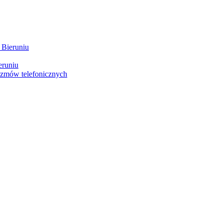
 Bieruniu
eruniu
ozmów telefonicznych