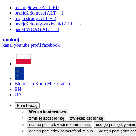
menu głowne
ALT + 0
przejdź do treści
ALT + 1
mapa strony
ALT + 2
przejdź do wyszukiwarki
ALT + 3
panel WCAG
ALT + 3
zamknij
kanał
youtube
profil
facebook
Bieruńska Karta Mieszkańca
EN
UA
Panel wcag
Wersja kontrastowa
zmniej szczcionkę
zwiększ czcionkę
odstęp pomiędzy wierszami minus
odstęp pomiędzy wier
odstęp pomiędzy paragrafami minus
odstęp pomiędzy par