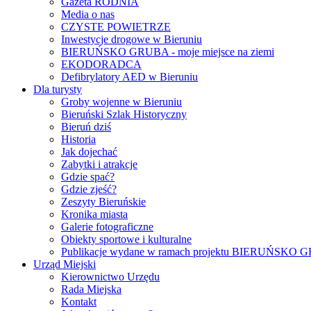
Gazeta RODNIA
Media o nas
CZYSTE POWIETRZE
Inwestycje drogowe w Bieruniu
BIERUŃSKO GRUBA - moje miejsce na ziemi
EKODORADCA
Defibrylatory AED w Bieruniu
Dla turysty
Groby wojenne w Bieruniu
Bieruński Szlak Historyczny
Bieruń dziś
Historia
Jak dojechać
Zabytki i atrakcje
Gdzie spać?
Gdzie zjeść?
Zeszyty Bieruńskie
Kronika miasta
Galerie fotograficzne
Obiekty sportowe i kulturalne
Publikacje wydane w ramach projektu BIERUŃSKO
Urząd Miejski
Kierownictwo Urzędu
Rada Miejska
Kontakt