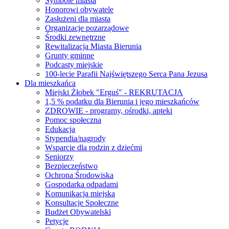
Symbole miasta
Honorowi obywatele
Zasłużeni dla miasta
Organizacje pozarządowe
Środki zewnętrzne
Rewitalizacja Miasta Bierunia
Grunty gminne
Podcasty miejskie
100-lecie Parafii Najświętszego Serca Pana Jezusa
Dla mieszkańca
Miejski Żłobek "Erguś" - REKRUTACJA
1,5 % podatku dla Bierunia i jego mieszkańców
ZDROWIE - programy, ośrodki, apteki
Pomoc społeczna
Edukacja
Stypendia/nagrody
Wsparcie dla rodzin z dziećmi
Seniorzy
Bezpieczeństwo
Ochrona Środowiska
Gospodarka odpadami
Komunikacja miejska
Konsultacje Społeczne
Budżet Obywatelski
Petycje