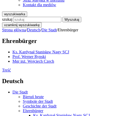
Straż Miejska w Bieruniu
Kontakt dla mediów
wyszukiwarka
szukaj
Wyszukaj
x
zamknij wyszukiwarkę
Strona główna
/
Deutsch
/
Die Stadt
/
Ehrenbürger
Ehrenbürger
Ks. Kardynał Stanisław Nagy SCJ
Prof. Werner Rynski
Mgr inż. Wojciech Czech
Treść
Deutsch
Die Stadt
Bieruń heute
Symbole der Stadt
Geschichte der Stadt
Ehrenbürger
Ks. Kardynał Stanisław Nagy SCJ