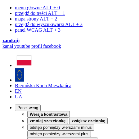
menu głowne
ALT + 0
przejdź do treści
ALT + 1
mapa strony
ALT + 2
przejdź do wyszukiwarki
ALT + 3
panel WCAG
ALT + 3
zamknij
kanał
youtube
profil
facebook
Bieruńska Karta Mieszkańca
EN
UA
Panel wcag
Wersja kontrastowa
zmniej szczcionkę
zwiększ czcionkę
odstęp pomiędzy wierszami minus
odstęp pomiędzy wierszami plus