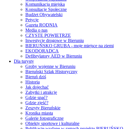
Komunikacja miejska
Konsultacje Społeczne
Budżet Obywatelski
Petycje
Gazeta RODNIA
Media o nas
CZYSTE POWIETRZE
Inwestycje drogowe w Bieruniu
BIERUŃSKO GRUBA - moje miejsce na ziemi
EKODORADCA
Defibrylatory AED w Bieruniu
Dla turysty
Groby wojenne w Bieruniu
Bieruński Szlak Historyczny
Bieruń dziś
Historia
Jak dojechać
Zabytki i atrakcje
Gdzie spać?
Gdzie zjeść?
Zeszyty Bieruńskie
Kronika miasta
Galerie fotograficzne
Obiekty sportowe i kulturalne
Publikacje wydane w ramach projektu BIERUŃSKO