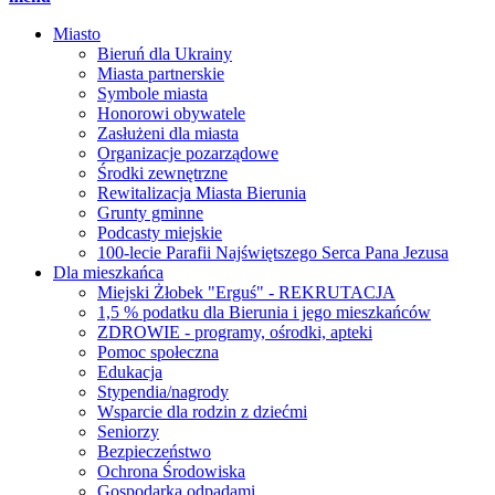
Miasto
Bieruń dla Ukrainy
Miasta partnerskie
Symbole miasta
Honorowi obywatele
Zasłużeni dla miasta
Organizacje pozarządowe
Środki zewnętrzne
Rewitalizacja Miasta Bierunia
Grunty gminne
Podcasty miejskie
100-lecie Parafii Najświętszego Serca Pana Jezusa
Dla mieszkańca
Miejski Żłobek "Erguś" - REKRUTACJA
1,5 % podatku dla Bierunia i jego mieszkańców
ZDROWIE - programy, ośrodki, apteki
Pomoc społeczna
Edukacja
Stypendia/nagrody
Wsparcie dla rodzin z dziećmi
Seniorzy
Bezpieczeństwo
Ochrona Środowiska
Gospodarka odpadami