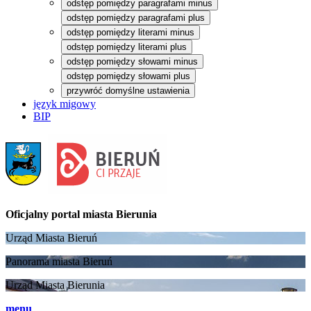
odstęp pomiędzy paragrafami minus
odstęp pomiędzy paragrafami plus
odstęp pomiędzy literami minus
odstęp pomiędzy literami plus
odstęp pomiędzy słowami minus
odstęp pomiędzy słowami plus
przywróć domyślne ustawienia
język migowy
BIP
Oficjalny portal
miasta Bierunia
Urząd Miasta Bieruń
Panorama miasta Bieruń
Urząd Miasta Bierunia
menu