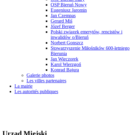
OSP Bieruń Nowy
Eugeniusz Jaromin
Jan Czempas
Gerard Miś
Józef Berger
Polski związek emerytów, rencistów i
inwalidów o/Bieruń
Norbert Gonszcz
Stowarzyszenie Miłośników 600-letniego
Bierunia
Jan Wieczorek
Karol Wierzgoń
Konrad Bajura
Galerie photos
Les villes partenaires
La mairie
Les autorités publiques
Urząd Miejski