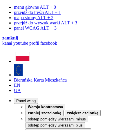
menu głowne
ALT + 0
przejdź do treści
ALT + 1
mapa strony
ALT + 2
przejdź do wyszukiwarki
ALT + 3
panel WCAG
ALT + 3
zamknij
kanał
youtube
profil
facebook
Bieruńska Karta Mieszkańca
EN
UA
Panel wcag
Wersja kontrastowa
zmniej szczcionkę
zwiększ czcionkę
odstęp pomiędzy wierszami minus
odstęp pomiędzy wierszami plus