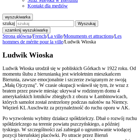
Straż Miejska w Bieruniu
Kontakt dla mediów
wyszukiwarka
szukaj
Wyszukaj
x
zamknij wyszukiwarkę
Strona główna
/
French
/
La ville
/
Monuments et attractions
/
Les
hommes de mérite pour la ville
/
Ludwik Wioska
Ludwik Wioska
Ludwik Wioska urodził się w pobliskich Górkach w 1922 roku. Od
momentu ślubu z bierunianką jest wieloletnim mieszkańcem
Bierunia, zawsze emocjonalnie i szczerze związanym ze swoją
„Małą Ojczyzną". W czasie okupacji wsławił się tym, że wraz z
bratem przez prawie miesiąc ukrywał w rodzinnym domu 4
amerykańskich lotników zbiegłych z obozu w Łambinowicach,
których samolot został zestrzelony podczas nalotów na Niemcy.
Więzień KL Auschwitz za przynależność do ruchu oporu w AK.
Po wyzwoleniu wybitny działacz spółdzielczy. Dbał o rozwój ruchu
spółdzielczego na terenie powiatu pszczyńskiego, a później
tyskiego. W szczególności zaś zabiegał o ugruntowanie wiodącej
pozycji bieruńskiej placówki. Po utracie przez Bieruń