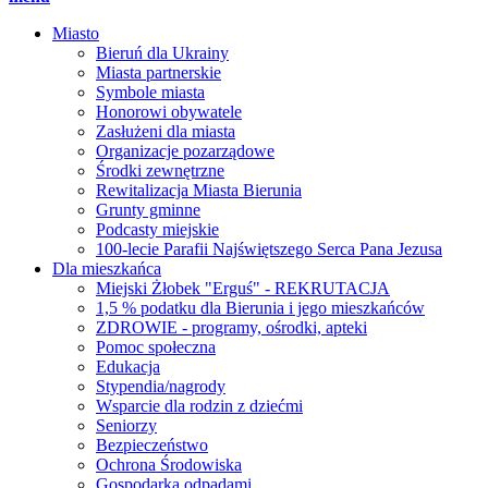
Miasto
Bieruń dla Ukrainy
Miasta partnerskie
Symbole miasta
Honorowi obywatele
Zasłużeni dla miasta
Organizacje pozarządowe
Środki zewnętrzne
Rewitalizacja Miasta Bierunia
Grunty gminne
Podcasty miejskie
100-lecie Parafii Najświętszego Serca Pana Jezusa
Dla mieszkańca
Miejski Żłobek "Erguś" - REKRUTACJA
1,5 % podatku dla Bierunia i jego mieszkańców
ZDROWIE - programy, ośrodki, apteki
Pomoc społeczna
Edukacja
Stypendia/nagrody
Wsparcie dla rodzin z dziećmi
Seniorzy
Bezpieczeństwo
Ochrona Środowiska
Gospodarka odpadami