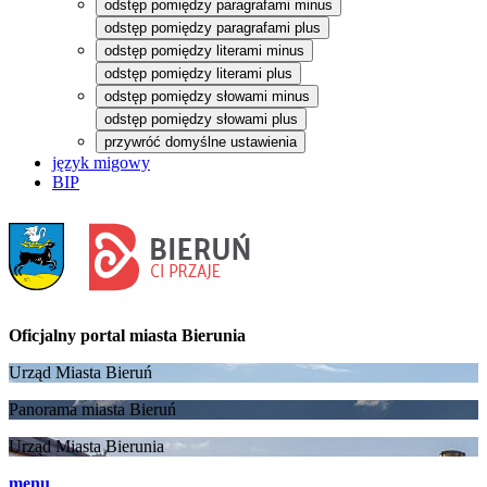
odstęp pomiędzy paragrafami minus
odstęp pomiędzy paragrafami plus
odstęp pomiędzy literami minus
odstęp pomiędzy literami plus
odstęp pomiędzy słowami minus
odstęp pomiędzy słowami plus
przywróć domyślne ustawienia
język migowy
BIP
Oficjalny portal
miasta Bierunia
Urząd Miasta Bieruń
Panorama miasta Bieruń
Urząd Miasta Bierunia
menu