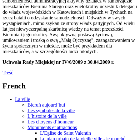
samodzielności administracyjnej aktywny działacz w samorządzie
mieszkańców Bierunia Starego oraz wielokrotny uczestnik delegacji
do władz wojewódzkich w Katowicach i miejskich w Tychach na
rzecz batalii o odzyskanie samodzielności. Odważny w swych
wystąpieniach, mimo szykan ze strony władz partyjnych. Od wielu
lat jest niewyczerpalną skarbnicą wiedzy na temat przeszłości
Bierunia i jego okolicy. Swą aktywną postawą życiową,
umiłowaniem i troską o swą „Małą Ojczyznę", zaangażowaniem w
życiu społecznym w mieście, może być przykładem dla
mieszkańców, a w szczególności ludzi młodych.
Uchwała Rady Miejskiej nr IV/6/2009 z 30.04.2009 r.
Treść
French
La ville
Bieruń aujourd’hui
Les symboles de la ville
L’histoire de la ville
Les citoyens d’honneur
Monuments et attractions
L'Eglise de Saint Valentin
Le plan urbain de la vieille ville - le marché