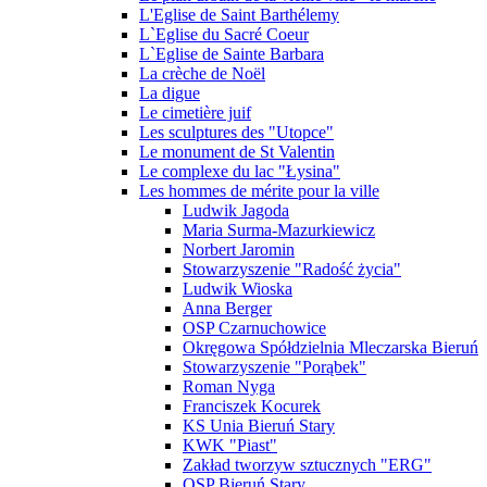
L'Eglise de Saint Barthélemy
L`Eglise du Sacré Coeur
L`Eglise de Sainte Barbara
La crèche de Noël
La digue
Le cimetière juif
Les sculptures des "Utopce"
Le monument de St Valentin
Le complexe du lac "Łysina"
Les hommes de mérite pour la ville
Ludwik Jagoda
Maria Surma-Mazurkiewicz
Norbert Jaromin
Stowarzyszenie "Radość życia"
Ludwik Wioska
Anna Berger
OSP Czarnuchowice
Okręgowa Spółdzielnia Mleczarska Bieruń
Stowarzyszenie "Porąbek"
Roman Nyga
Franciszek Kocurek
KS Unia Bieruń Stary
KWK "Piast"
Zakład tworzyw sztucznych "ERG"
OSP Bieruń Stary