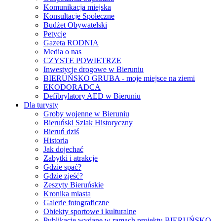
Komunikacja miejska
Konsultacje Społeczne
Budżet Obywatelski
Petycje
Gazeta RODNIA
Media o nas
CZYSTE POWIETRZE
Inwestycje drogowe w Bieruniu
BIERUŃSKO GRUBA - moje miejsce na ziemi
EKODORADCA
Defibrylatory AED w Bieruniu
Dla turysty
Groby wojenne w Bieruniu
Bieruński Szlak Historyczny
Bieruń dziś
Historia
Jak dojechać
Zabytki i atrakcje
Gdzie spać?
Gdzie zjeść?
Zeszyty Bieruńskie
Kronika miasta
Galerie fotograficzne
Obiekty sportowe i kulturalne
Publikacje wydane w ramach projektu BIERUŃSKO