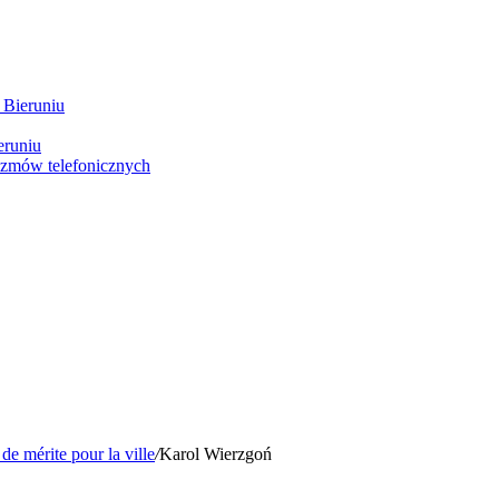
 Bieruniu
eruniu
ozmów telefonicznych
e mérite pour la ville
/
Karol Wierzgoń