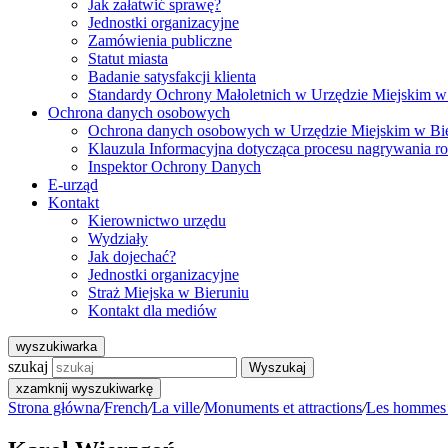
Jak załatwić sprawę?
Jednostki organizacyjne
Zamówienia publiczne
Statut miasta
Badanie satysfakcji klienta
Standardy Ochrony Małoletnich w Urzędzie Miejskim w
Ochrona danych osobowych
Ochrona danych osobowych w Urzędzie Miejskim w Bi
Klauzula Informacyjna dotycząca procesu nagrywania r
Inspektor Ochrony Danych
E-urząd
Kontakt
Kierownictwo urzędu
Wydziały
Jak dojechać?
Jednostki organizacyjne
Straż Miejska w Bieruniu
Kontakt dla mediów
wyszukiwarka
szukaj
Wyszukaj
x
zamknij wyszukiwarkę
Strona główna
/
French
/
La ville
/
Monuments et attractions
/
Les hommes d