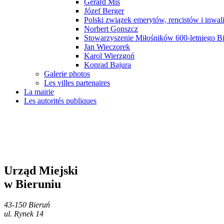
Gerard Miś
Józef Berger
Polski związek emerytów, rencistów i inwa
Norbert Gonszcz
Stowarzyszenie Miłośników 600-letniego Bi
Jan Wieczorek
Karol Wierzgoń
Konrad Bajura
Galerie photos
Les villes partenaires
La mairie
Les autorités publiques
Urząd Miejski
w Bieruniu
43-150 Bieruń
ul. Rynek 14