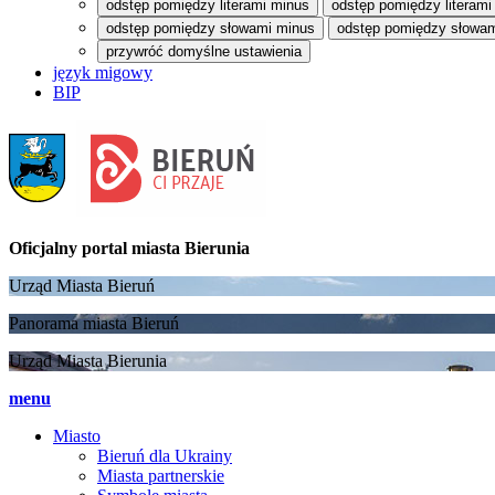
odstęp pomiędzy literami minus
odstęp pomiędzy literami
odstęp pomiędzy słowami minus
odstęp pomiędzy słowam
przywróć domyślne ustawienia
język migowy
BIP
Oficjalny portal
miasta Bierunia
Urząd Miasta Bieruń
Panorama miasta Bieruń
Urząd Miasta Bierunia
menu
Miasto
Bieruń dla Ukrainy
Miasta partnerskie