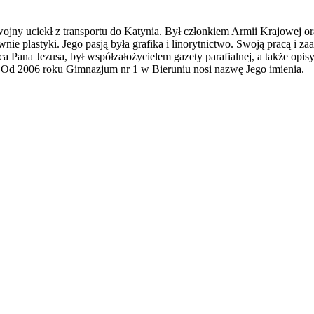
wojny uciekł z transportu do Katynia. Był członkiem Armii Krajowej or
nie plastyki. Jego pasją była grafika i linorytnictwo. Swoją pracą i
ca Pana Jezusa, był współzałożycielem gazety parafialnej, a także opisy
 Od 2006 roku Gimnazjum nr 1 w Bieruniu nosi nazwę Jego imienia.