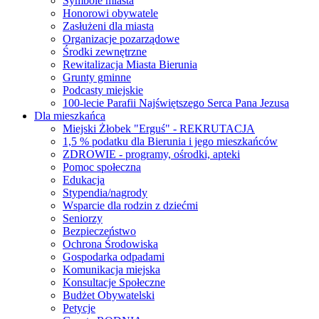
Symbole miasta
Honorowi obywatele
Zasłużeni dla miasta
Organizacje pozarządowe
Środki zewnętrzne
Rewitalizacja Miasta Bierunia
Grunty gminne
Podcasty miejskie
100-lecie Parafii Najświętszego Serca Pana Jezusa
Dla mieszkańca
Miejski Żłobek "Erguś" - REKRUTACJA
1,5 % podatku dla Bierunia i jego mieszkańców
ZDROWIE - programy, ośrodki, apteki
Pomoc społeczna
Edukacja
Stypendia/nagrody
Wsparcie dla rodzin z dziećmi
Seniorzy
Bezpieczeństwo
Ochrona Środowiska
Gospodarka odpadami
Komunikacja miejska
Konsultacje Społeczne
Budżet Obywatelski
Petycje