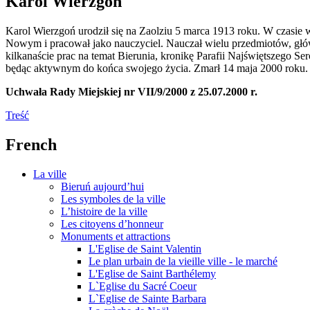
Karol Wierzgoń
Karol Wierzgoń urodził się na Zaolziu 5 marca 1913 roku. W czasie 
Nowym i pracował jako nauczyciel. Nauczał wielu przedmiotów, głów
kilkanaście prac na temat Bierunia, kronikę Parafii Najświętszego Ser
będąc aktywnym do końca swojego życia. Zmarł 14 maja 2000 roku.
Uchwała Rady Miejskiej nr VII/9/2000 z 25.07.2000 r.
Treść
French
La ville
Bieruń aujourd’hui
Les symboles de la ville
L’histoire de la ville
Les citoyens d’honneur
Monuments et attractions
L'Eglise de Saint Valentin
Le plan urbain de la vieille ville - le marché
L'Eglise de Saint Barthélemy
L`Eglise du Sacré Coeur
L`Eglise de Sainte Barbara