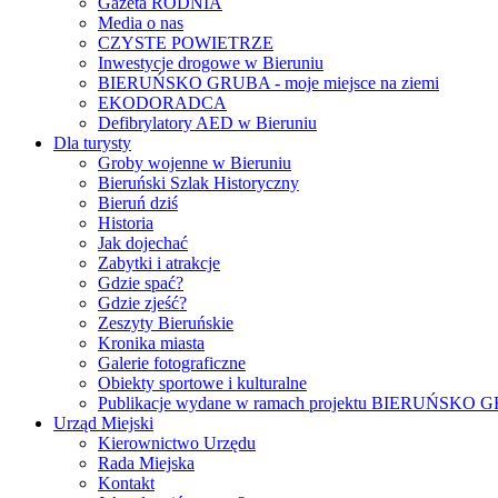
Gazeta RODNIA
Media o nas
CZYSTE POWIETRZE
Inwestycje drogowe w Bieruniu
BIERUŃSKO GRUBA - moje miejsce na ziemi
EKODORADCA
Defibrylatory AED w Bieruniu
Dla turysty
Groby wojenne w Bieruniu
Bieruński Szlak Historyczny
Bieruń dziś
Historia
Jak dojechać
Zabytki i atrakcje
Gdzie spać?
Gdzie zjeść?
Zeszyty Bieruńskie
Kronika miasta
Galerie fotograficzne
Obiekty sportowe i kulturalne
Publikacje wydane w ramach projektu BIERUŃSKO
Urząd Miejski
Kierownictwo Urzędu
Rada Miejska
Kontakt