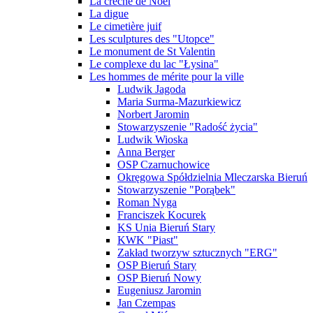
La crèche de Noël
La digue
Le cimetière juif
Les sculptures des "Utopce"
Le monument de St Valentin
Le complexe du lac "Łysina"
Les hommes de mérite pour la ville
Ludwik Jagoda
Maria Surma-Mazurkiewicz
Norbert Jaromin
Stowarzyszenie "Radość życia"
Ludwik Wioska
Anna Berger
OSP Czarnuchowice
Okręgowa Spółdzielnia Mleczarska Bieruń
Stowarzyszenie "Porąbek"
Roman Nyga
Franciszek Kocurek
KS Unia Bieruń Stary
KWK "Piast"
Zakład tworzyw sztucznych "ERG"
OSP Bieruń Stary
OSP Bieruń Nowy
Eugeniusz Jaromin
Jan Czempas