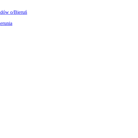
lidów o/Bieruń
erunia