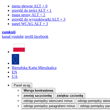
menu głowne
ALT + 0
przejdź do treści
ALT + 1
mapa strony
ALT + 2
przejdź do wyszukiwarki
ALT + 3
panel WCAG
ALT + 3
zamknij
kanał
youtube
profil
facebook
Bieruńska Karta Mieszkańca
EN
UA
Panel wcag
Wersja kontrastowa
zmniej szczcionkę
zwiększ czcionkę
odstęp pomiędzy wierszami minus
odstęp pomiędzy wier
odstęp pomiędzy paragrafami minus
odstęp pomiędzy par