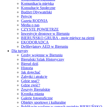
Komunikacja miejska
Konsultacje Społeczne
Budżet Obywatelski
Petycje
Gazeta RODNIA
Media o nas
CZYSTE POWIETRZE
Inwestycje drogowe w Bieruniu
BIERUŃSKO GRUBA - moje miejsce na ziemi
EKODORADCA
Defibrylatory AED w Bieruniu
Dla turysty
Groby wojenne w Bieruniu
Bieruński Szlak Historyczny
Bieruń dziś
Historia
Jak dojechać
Zabytki i atrakcje
Gdzie spać?
Gdzie zjeść?
Zeszyty Bieruńskie
Kronika miasta
Galerie fotograficzne
Obiekty sportowe i kulturalne
Publikacje wydane w ramach projektu BIERUŃSKO