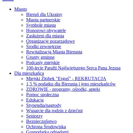
Miasto
Bieruń dla Ukrainy
Miasta partnerskie
Symbole miasta
Honorowi obywatele
Zasłużeni dla miasta
Organizacje pozarządowe
Środki zewnętrzne
Rewitalizacja Miasta Bierunia
Grunty gminne
Podcasty miejskie
100-lecie Parafii Najświętszego Serca Pana Jezusa
Dla mieszkańca
Miejski Żłobek "Erguś" - REKRUTACJA
1,5 % podatku dla Bierunia i jego mieszkańców
ZDROWIE - programy, ośrodki, apteki
Pomoc społeczna
Edukacja
Stypendia/nagrody
Wsparcie dla rodzin z dziećmi
Seniorzy
Bezpieczeństwo
Ochrona Środowiska
Gospodarka odpadami