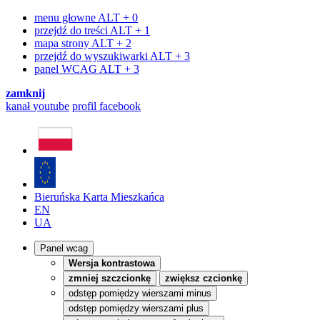
menu głowne
ALT + 0
przejdź do treści
ALT + 1
mapa strony
ALT + 2
przejdź do wyszukiwarki
ALT + 3
panel WCAG
ALT + 3
zamknij
kanał
youtube
profil
facebook
Bieruńska Karta Mieszkańca
EN
UA
Panel wcag
Wersja kontrastowa
zmniej szczcionkę
zwiększ czcionkę
odstęp pomiędzy wierszami minus
odstęp pomiędzy wierszami plus