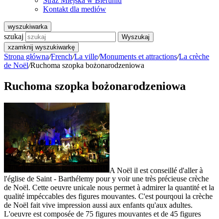
Straż Miejska w Bieruniu
Kontakt dla mediów
wyszukiwarka
szukaj
Wyszukaj
x
zamknij wyszukiwarkę
Strona główna
/
French
/
La ville
/
Monuments et attractions
/
La crèche
de Noël
/
Ruchoma szopka bożonarodzeniowa
Ruchoma szopka bożonarodzeniowa
A Noël il est conseillé d'aller à
l'église de Saint - Barthélemy pour y voir une très précieuse crèche
de Noël. Cette oeuvre unicale nous permet à admirer la quantité et la
qualité impéccables des figures mouvantes. C'est pourqoui la crèche
de Noël fait vive impression aussi aux enfants qu'aux adultes.
L'oeuvre est composée de 75 figures mouvantes et de 45 figures