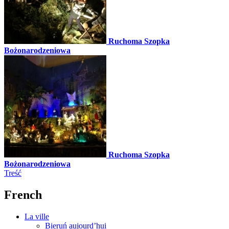
Ruchoma Szopka
Bożonarodzeniowa
Ruchoma Szopka
Bożonarodzeniowa
Treść
French
La ville
Bieruń aujourd’hui