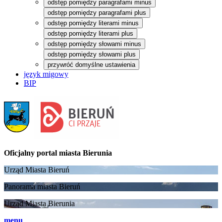
odstęp pomiędzy paragrafami minus
odstęp pomiędzy paragrafami plus
odstęp pomiędzy literami minus
odstęp pomiędzy literami plus
odstęp pomiędzy słowami minus
odstęp pomiędzy słowami plus
przywróć domyślne ustawienia
język migowy
BIP
Oficjalny portal
miasta Bierunia
Urząd Miasta Bieruń
Panorama miasta Bieruń
Urząd Miasta Bierunia
menu