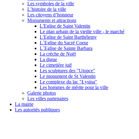
Les symboles de la ville
L’histoire de la ville
Les citoyens d’honneur
Monuments et attractions
L'Eglise de Saint Valentin
Le plan urbain de la vieille ville - le marché
L'Eglise de Saint Barthélemy
L`Eglise du Sacré Coeur
L`Eglise de Sainte Barbara
La crèche de Noël
La digue
Le cimetière juif
Les sculptures des "Utopce"
Le monument de St Valentin
Le complexe du lac "Łysina"
Les hommes de mérite pour la ville
Galerie photos
Les villes partenaires
La mairie
Les autorités publiques