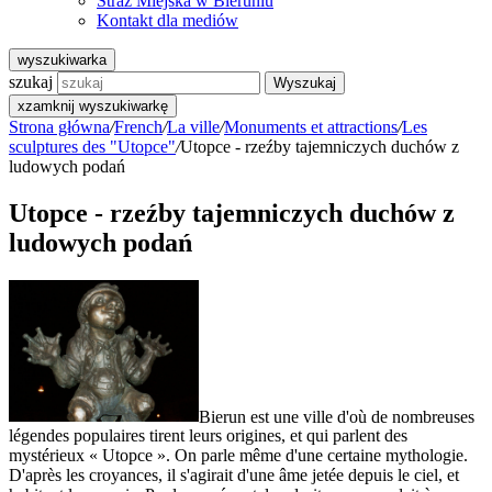
Straż Miejska w Bieruniu
Kontakt dla mediów
wyszukiwarka
szukaj
Wyszukaj
x
zamknij wyszukiwarkę
Strona główna
/
French
/
La ville
/
Monuments et attractions
/
Les
sculptures des "Utopce"
/
Utopce - rzeźby tajemniczych duchów z
ludowych podań
Utopce - rzeźby tajemniczych duchów z
ludowych podań
Bierun est une ville d'où de nombreuses
légendes populaires tirent leurs origines, et qui parlent des
mystérieux « Utopce ». On parle même d'une certaine mythologie.
D'après les croyances, il s'agirait d'une âme jetée depuis le ciel, et