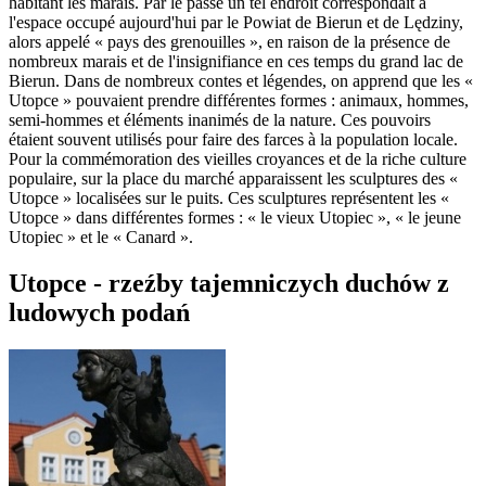
habitant les marais. Par le passé un tel endroit correspondait à
l'espace occupé aujourd'hui par le Powiat de Bierun et de Lędziny,
alors appelé « pays des grenouilles », en raison de la présence de
nombreux marais et de l'insignifiance en ces temps du grand lac de
Bierun. Dans de nombreux contes et légendes, on apprend que les «
Utopce » pouvaient prendre différentes formes : animaux, hommes,
semi-hommes et éléments inanimés de la nature. Ces pouvoirs
étaient souvent utilisés pour faire des farces à la population locale.
Pour la commémoration des vieilles croyances et de la riche culture
populaire, sur la place du marché apparaissent les sculptures des «
Utopce » localisées sur le puits. Ces sculptures représentent les «
Utopce » dans différentes formes : « le vieux Utopiec », « le jeune
Utopiec » et le « Canard ».
Utopce - rzeźby tajemniczych duchów z
ludowych podań