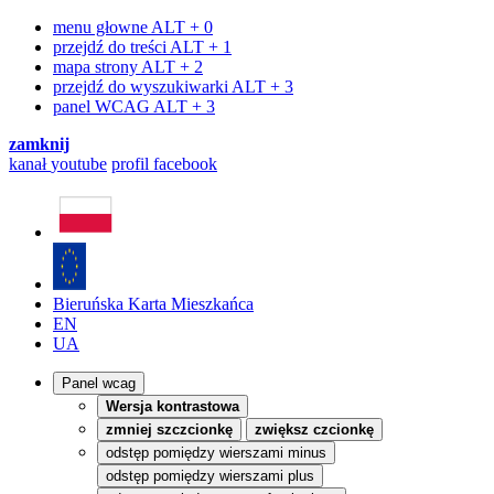
menu głowne
ALT + 0
przejdź do treści
ALT + 1
mapa strony
ALT + 2
przejdź do wyszukiwarki
ALT + 3
panel WCAG
ALT + 3
zamknij
kanał
youtube
profil
facebook
Bieruńska Karta Mieszkańca
EN
UA
Panel wcag
Wersja kontrastowa
zmniej szczcionkę
zwiększ czcionkę
odstęp pomiędzy wierszami minus
odstęp pomiędzy wierszami plus