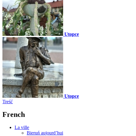
Utopce
Utopce
Treść
French
La ville
Bieruń aujourd’hui