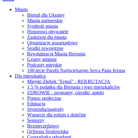
Miasto
Bieruń dla Ukrainy
Miasta partnerskie
Symbole miasta
Honorowi obywatele
Zasłużeni dla miasta
Organizacje pozarządowe
Środki zewnętrzne
Rewitalizacja Miasta Bierunia
Grunty gminne
Podcasty miejskie
100-lecie Parafii Najświętszego Serca Pana Jezusa
Dla mieszkańca
Miejski Żłobek "Erguś" - REKRUTACJA
1,5 % podatku dla Bierunia i jego mieszkańców
ZDROWIE - programy, ośrodki, apteki
Pomoc społeczna
Edukacja
Stypendia/nagrody
Wsparcie dla rodzin z dziećmi
Seniorzy
Bezpieczeństwo
Ochrona Środowiska
Gospodarka odpadami