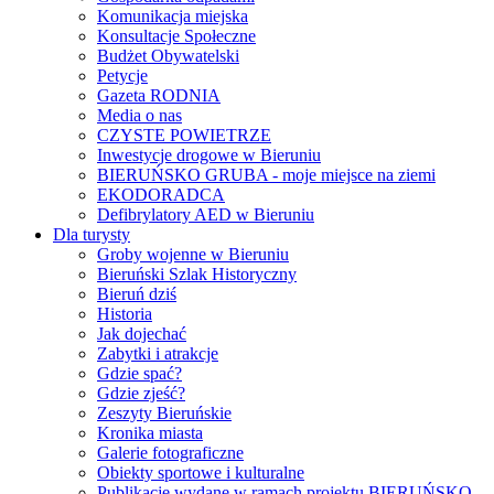
Komunikacja miejska
Konsultacje Społeczne
Budżet Obywatelski
Petycje
Gazeta RODNIA
Media o nas
CZYSTE POWIETRZE
Inwestycje drogowe w Bieruniu
BIERUŃSKO GRUBA - moje miejsce na ziemi
EKODORADCA
Defibrylatory AED w Bieruniu
Dla turysty
Groby wojenne w Bieruniu
Bieruński Szlak Historyczny
Bieruń dziś
Historia
Jak dojechać
Zabytki i atrakcje
Gdzie spać?
Gdzie zjeść?
Zeszyty Bieruńskie
Kronika miasta
Galerie fotograficzne
Obiekty sportowe i kulturalne
Publikacje wydane w ramach projektu BIERUŃSKO