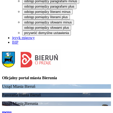
odstęp pomiędzy paragrafami minus
odstęp pomiędzy paragrafami plus
odstęp pomiędzy literami minus
odstęp pomiędzy literami plus
odstęp pomiędzy słowami minus
odstęp pomiędzy słowami plus
przywróć domyślne ustawienia
język migowy
BIP
Oficjalny portal
miasta Bierunia
Urząd Miasta Bieruń
Panorama miasta Bieruń
Urząd Miasta Bierunia
menu