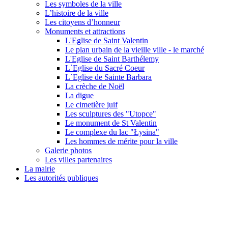
Les symboles de la ville
L’histoire de la ville
Les citoyens d’honneur
Monuments et attractions
L'Eglise de Saint Valentin
Le plan urbain de la vieille ville - le marché
L'Eglise de Saint Barthélemy
L`Eglise du Sacré Coeur
L`Eglise de Sainte Barbara
La crèche de Noël
La digue
Le cimetière juif
Les sculptures des "Utopce"
Le monument de St Valentin
Le complexe du lac "Łysina"
Les hommes de mérite pour la ville
Galerie photos
Les villes partenaires
La mairie
Les autorités publiques