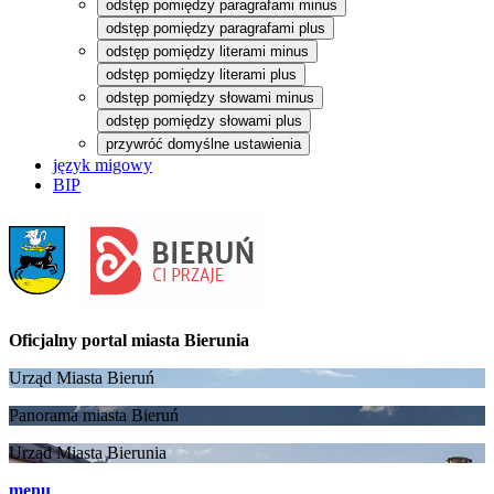
odstęp pomiędzy paragrafami minus
odstęp pomiędzy paragrafami plus
odstęp pomiędzy literami minus
odstęp pomiędzy literami plus
odstęp pomiędzy słowami minus
odstęp pomiędzy słowami plus
przywróć domyślne ustawienia
język migowy
BIP
Oficjalny portal
miasta Bierunia
Urząd Miasta Bieruń
Panorama miasta Bieruń
Urząd Miasta Bierunia
menu