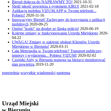
Bieruń dołącza do NAPRAWMY TO!
2021-10-31
Śledź jakość powietrza z systemem AIRLY
2021-02-18
Aplikacja mobilna VIZUM.APP w Twoim telefonie...
Pobierz!
2020-11-16
Innowacyjny Bieruń! Zachęcamy do korzystania z aplikacji
mobilnych
2020-09-25
Omijaj "korki" na drodze ze śląską policją!
2020-06-19
Kolejne zmiany w funkcjonowaniu Urzędu Miejskiego
2020-
04-22
UWAGA! Zmiany w zakresie obsługi Klientów Urzędu
Miejskiego w Bieruniu!
2020-03-11
Cała Metropolia w Twoim telefonie? Transport publiczny,
imprezy i wydarzenia... Pobierz VIZUM!
2020-02-02
Czujniki Airly w Bieruniu pomogą na bieżąco monitorować
stan powietrza
2019-11-20
poprzednia
wszystkie wiadomości
następna
Urząd Miejski
w Bieruniu