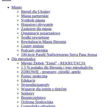
Miasto
Bieruń dla Ukrainy
Miasta partnerskie
Symbole miasta
Honorowi obywatele
Zasłużeni dla miasta
Organizacje pozarządowe
Środki zewnętrzne
Rewitalizacja Miasta Bierunia
Grunty gminne
Podcasty miejskie
100-lecie Parafii Najświętszego Serca Pana Jezusa
Dla mieszkańca
Miejski Żłobek "Erguś" - REKRUTACJA
1,5 % podatku dla Bierunia i jego mieszkańców
ZDROWIE - programy, ośrodki, apteki
Pomoc społeczna
Edukacja
Stypendia/nagrody
Wsparcie dla rodzin z dziećmi
Seniorzy
Bezpieczeństwo
Ochrona Środowiska
Gospodarka odpadami