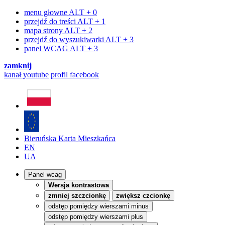
menu głowne
ALT + 0
przejdź do treści
ALT + 1
mapa strony
ALT + 2
przejdź do wyszukiwarki
ALT + 3
panel WCAG
ALT + 3
zamknij
kanał
youtube
profil
facebook
Bieruńska Karta Mieszkańca
EN
UA
Panel wcag
Wersja kontrastowa
zmniej szczcionkę
zwiększ czcionkę
odstęp pomiędzy wierszami minus
odstęp pomiędzy wierszami plus