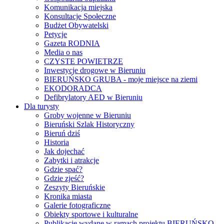
Komunikacja miejska
Konsultacje Społeczne
Budżet Obywatelski
Petycje
Gazeta RODNIA
Media o nas
CZYSTE POWIETRZE
Inwestycje drogowe w Bieruniu
BIERUŃSKO GRUBA - moje miejsce na ziemi
EKODORADCA
Defibrylatory AED w Bieruniu
Dla turysty
Groby wojenne w Bieruniu
Bieruński Szlak Historyczny
Bieruń dziś
Historia
Jak dojechać
Zabytki i atrakcje
Gdzie spać?
Gdzie zjeść?
Zeszyty Bieruńskie
Kronika miasta
Galerie fotograficzne
Obiekty sportowe i kulturalne
Publikacje wydane w ramach projektu BIERUŃSKO