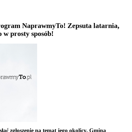
Program NaprawmyTo! Zepsuta latarnia,
o w prosty sposób!
łać zgłoszenie na temat jego okolicy. Gmina