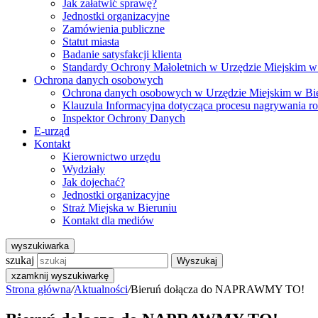
Jak załatwić sprawę?
Jednostki organizacyjne
Zamówienia publiczne
Statut miasta
Badanie satysfakcji klienta
Standardy Ochrony Małoletnich w Urzędzie Miejskim w
Ochrona danych osobowych
Ochrona danych osobowych w Urzędzie Miejskim w Bi
Klauzula Informacyjna dotycząca procesu nagrywania r
Inspektor Ochrony Danych
E-urząd
Kontakt
Kierownictwo urzędu
Wydziały
Jak dojechać?
Jednostki organizacyjne
Straż Miejska w Bieruniu
Kontakt dla mediów
wyszukiwarka
szukaj
Wyszukaj
x
zamknij wyszukiwarkę
Strona główna
/
Aktualności
/
Bieruń dołącza do NAPRAWMY TO!