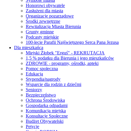
Symbole miasta
Honorowi obywatele
Zasłużeni dla miasta
Organizacje pozarządowe
Środki zewnętrzne
Rewitalizacja Miasta Bierunia
Grunty gminne
Podcasty miejskie
100-lecie Parafii Najświętszego Serca Pana Jezusa
Dla mieszkańca
Miejski Żłobek "Erguś" - REKRUTACJA
1,5 % podatku dla Bierunia i jego mieszkańców
ZDROWIE - programy, ośrodki, apteki
Pomoc społeczna
Edukacja
Stypendia/nagrody
Wsparcie dla rodzin z dziećmi
Seniorzy
Bezpieczeństwo
Ochrona Środowiska
Gospodarka odpadami
Komunikacja miejska
Konsultacje Społeczne
Budżet Obywatelski
Petycje