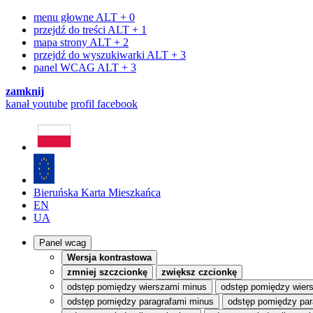
menu głowne
ALT + 0
przejdź do treści
ALT + 1
mapa strony
ALT + 2
przejdź do wyszukiwarki
ALT + 3
panel WCAG
ALT + 3
zamknij
kanał
youtube
profil
facebook
Bieruńska Karta Mieszkańca
EN
UA
Panel wcag
Wersja kontrastowa
zmniej szczcionkę
zwiększ czcionkę
odstęp pomiędzy wierszami minus
odstęp pomiędzy wier
odstęp pomiędzy paragrafami minus
odstęp pomiędzy par