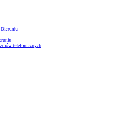
 Bieruniu
eruniu
ozmów telefonicznych