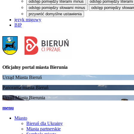
odstęp pomiędzy literami minus
odstęp pomiędzy literami
odstęp pomiędzy słowami minus
odstęp pomiędzy słowam
przywróć domyślne ustawienia
język migowy
BIP
Oficjalny portal
miasta Bierunia
Urząd Miasta Bieruń
Panorama miasta Bieruń
Urząd Miasta Bierunia
menu
Miasto
Bieruń dla Ukrainy
Miasta partnerskie