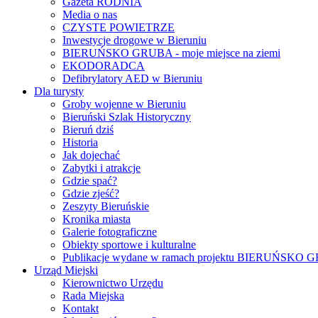
Gazeta RODNIA
Media o nas
CZYSTE POWIETRZE
Inwestycje drogowe w Bieruniu
BIERUŃSKO GRUBA - moje miejsce na ziemi
EKODORADCA
Defibrylatory AED w Bieruniu
Dla turysty
Groby wojenne w Bieruniu
Bieruński Szlak Historyczny
Bieruń dziś
Historia
Jak dojechać
Zabytki i atrakcje
Gdzie spać?
Gdzie zjeść?
Zeszyty Bieruńskie
Kronika miasta
Galerie fotograficzne
Obiekty sportowe i kulturalne
Publikacje wydane w ramach projektu BIERUŃSKO
Urząd Miejski
Kierownictwo Urzędu
Rada Miejska
Kontakt