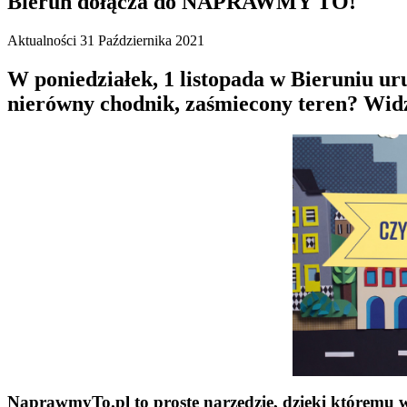
Bieruń dołącza do NAPRAWMY TO!
Aktualności
31 Października 2021
W poniedziałek, 1 listopada w Bieruniu u
nierówny chodnik, zaśmiecony teren? Widzi
NaprawmyTo.pl to proste narzędzie, dzięki któremu w