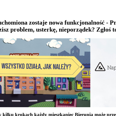
ruchomiona zostaje nowa funkcjonalność - 
sz problem, usterkę, nieporządek? Zgłoś t
 kilku krokach każdy mieszkaniec Bierunia może przes