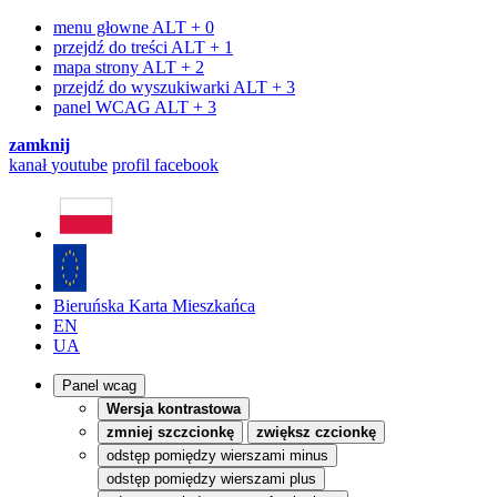
menu głowne
ALT + 0
przejdź do treści
ALT + 1
mapa strony
ALT + 2
przejdź do wyszukiwarki
ALT + 3
panel WCAG
ALT + 3
zamknij
kanał
youtube
profil
facebook
Bieruńska Karta Mieszkańca
EN
UA
Panel wcag
Wersja kontrastowa
zmniej szczcionkę
zwiększ czcionkę
odstęp pomiędzy wierszami minus
odstęp pomiędzy wierszami plus