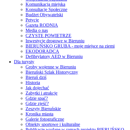
Komunikacja miejska
Konsultacje Społeczne
Budżet Obywatelski
Petycje
Gazeta RODNIA
Media o nas
CZYSTE POWIETRZE
Inwestycje drogowe w Bieruniu
BIERUŃSKO GRUBA - moje miejsce na ziemi
EKODORADCA
Defibrylatory AED w Bieruniu
Dla turysty
Groby wojenne w Bieruniu
Bieruński Szlak Historyczny
Bieruń dziś
Historia
Jak dojechać
Zabytki i atrakcje
Gdzie spać?
Gdzie zjeść?
Zeszyty Bieruńskie
Kronika miasta
Galerie fotograficzne
Obiekty sportowe i kulturalne
Publikacje wydane w ramach projektu BIERUŃSKO