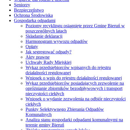
Seniorzy
Bezpieczeństwo
Ochrona Środowiska
Gospodarka odpadami
Poziomy recyklingu osiągnięte przez Gminę Bieruń w
poszczególnych latach
Składanie deklaracji
Harmonogram wywozu odpadów
Opłaty
Jak segregować odpady?
Akty prawne
Uchwały Rady Miejskiej
Wykaz przedsiębiorców wpisanych do rejestru
działalności regulowanej
Wniosek o wpis do rejestru działalności regulowanej
Wykaz przedsiębiorców posiadających zezwolenie na
opróżnianie zbiorników bezodpływowych i transport
nieczystości ciekłych
Wniosek o wydanie zezwolenia na odbiór nieczystości
ciekłych
Punkty Selektywnego Zbierania Odpadów
Komunalnych
Analiza stanu gospodarki odpadami komunalnymi na
terenie gminy Bieruń