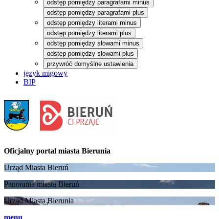
odstęp pomiędzy paragrafami minus
odstęp pomiędzy paragrafami plus
odstęp pomiędzy literami minus
odstęp pomiędzy literami plus
odstęp pomiędzy słowami minus
odstęp pomiędzy słowami plus
przywróć domyślne ustawienia
język migowy
BIP
Oficjalny portal
miasta Bierunia
Urząd Miasta Bieruń
Panorama miasta Bieruń
Urząd Miasta Bierunia
menu