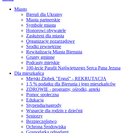
Miasto
Bieruń dla Ukrainy
Miasta partnerskie
Symbole miasta
Honorowi obywatele
Zasłużeni dla miasta
Organizacje pozarządowe
Środki zewnętrzne
Rewitalizacja Miasta Bierunia
Grunty gminne
Podcasty miejskie
100-lecie Parafii Najświętszego Serca Pana Jezusa
Dla mieszkańca
Miejski Żłobek "Erguś" - REKRUTACJA
1,5 % podatku dla Bierunia i jego mieszkańców
ZDROWIE - programy, ośrodki, apteki
Pomoc społeczna
Edukacja
Stypendia/nagrody
Wsparcie dla rodzin z dziećmi
Seniorzy
Bezpieczeństwo
Ochrona Środowiska
Gospodarka odpadami