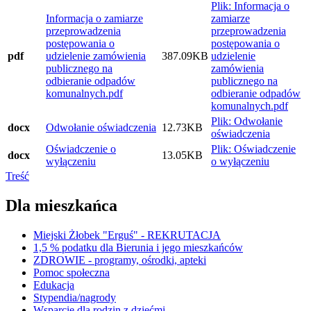
Plik: Informacja o
Informacja o zamiarze
zamiarze
przeprowadzenia
przeprowadzenia
postępowania o
postępowania o
pdf
udzielenie zamówienia
387.09KB
udzielenie
publicznego na
zamówienia
odbieranie odpadów
publicznego na
komunalnych.pdf
odbieranie odpadów
komunalnych.pdf
Plik: Odwołanie
docx
Odwołanie oświadczenia
12.73KB
oświadczenia
Oświadczenie o
Plik: Oświadczenie
docx
13.05KB
wyłączeniu
o wyłączeniu
Treść
Dla mieszkańca
Miejski Żłobek "Erguś" - REKRUTACJA
1,5 % podatku dla Bierunia i jego mieszkańców
ZDROWIE - programy, ośrodki, apteki
Pomoc społeczna
Edukacja
Stypendia/nagrody
Wsparcie dla rodzin z dziećmi