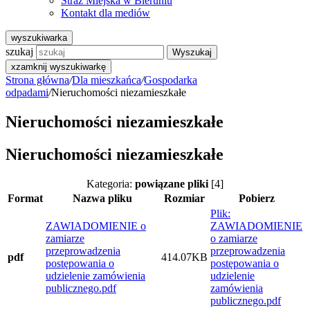
Straż Miejska w Bieruniu
Kontakt dla mediów
wyszukiwarka
szukaj
Wyszukaj
x
zamknij wyszukiwarkę
Strona główna
/
Dla mieszkańca
/
Gospodarka
odpadami
/
Nieruchomości niezamieszkałe
Nieruchomości niezamieszkałe
Nieruchomości niezamieszkałe
Kategoria:
powiązane pliki
[4]
Format
Nazwa pliku
Rozmiar
Pobierz
Plik:
ZAWIADOMIENIE o
ZAWIADOMIENIE
zamiarze
o zamiarze
przeprowadzenia
przeprowadzenia
pdf
414.07KB
postępowania o
postępowania o
udzielenie zamówienia
udzielenie
publicznego.pdf
zamówienia
publicznego.pdf