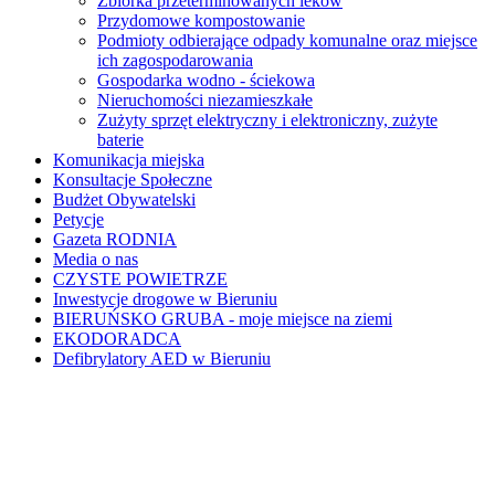
Zbiórka przeterminowanych leków
Przydomowe kompostowanie
Podmioty odbierające odpady komunalne oraz miejsce
ich zagospodarowania
Gospodarka wodno - ściekowa
Nieruchomości niezamieszkałe
Zużyty sprzęt elektryczny i elektroniczny, zużyte
baterie
Komunikacja miejska
Konsultacje Społeczne
Budżet Obywatelski
Petycje
Gazeta RODNIA
Media o nas
CZYSTE POWIETRZE
Inwestycje drogowe w Bieruniu
BIERUŃSKO GRUBA - moje miejsce na ziemi
EKODORADCA
Defibrylatory AED w Bieruniu