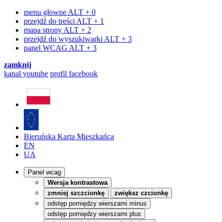
menu głowne
ALT + 0
przejdź do treści
ALT + 1
mapa strony
ALT + 2
przejdź do wyszukiwarki
ALT + 3
panel WCAG
ALT + 3
zamknij
kanał
youtube
profil
facebook
Bieruńska Karta Mieszkańca
EN
UA
Panel wcag
Wersja kontrastowa
zmniej szczcionkę
zwiększ czcionkę
odstęp pomiędzy wierszami minus
odstęp pomiędzy wierszami plus