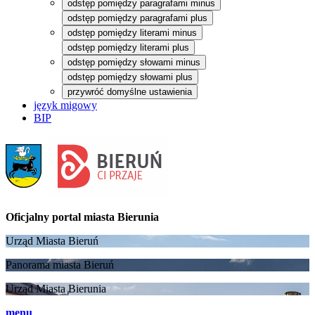
odstęp pomiędzy paragrafami minus
odstęp pomiędzy paragrafami plus
odstęp pomiędzy literami minus
odstęp pomiędzy literami plus
odstęp pomiędzy słowami minus
odstęp pomiędzy słowami plus
przywróć domyślne ustawienia
język migowy
BIP
Oficjalny portal
miasta Bierunia
Urząd Miasta Bieruń
Panorama miasta Bieruń
Urząd Miasta Bierunia
menu