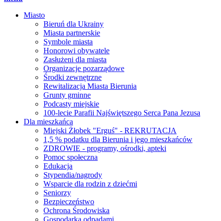
Miasto
Bieruń dla Ukrainy
Miasta partnerskie
Symbole miasta
Honorowi obywatele
Zasłużeni dla miasta
Organizacje pozarządowe
Środki zewnętrzne
Rewitalizacja Miasta Bierunia
Grunty gminne
Podcasty miejskie
100-lecie Parafii Najświętszego Serca Pana Jezusa
Dla mieszkańca
Miejski Żłobek "Erguś" - REKRUTACJA
1,5 % podatku dla Bierunia i jego mieszkańców
ZDROWIE - programy, ośrodki, apteki
Pomoc społeczna
Edukacja
Stypendia/nagrody
Wsparcie dla rodzin z dziećmi
Seniorzy
Bezpieczeństwo
Ochrona Środowiska
Gospodarka odpadami