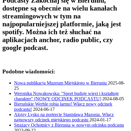
Podcasty Zakochaj się w Bieruniu,
dostępne są obecnie na wielu kanałach
streamingowych w tym na
najpopularniejszej platformie, jaką jest
spotify. Można ich też słuchać na
aplikacjach anchor, radio public, czy
google podcast.
Podobne wiadomości:
Nowa publikacja Muzeum Miejskiego w Bieruniu
2025-08-
25
Weronika Nowakowska: "Sport buduje więzi i kształtuje
charakter" [NOWY ODCINEK PODCASTU]
2024-08-05
Bieruńskie Werble robią larmo! Włącz nowy odcinek
podcastu!
2024-06-17
Alojzy Lysko na portrecie Stanisława Mazusia. Włącz
najnowszy odcinek miejskiego podcastu
2024-01-17
Strażacy Ochotnicy z Bierunia w nowym odcinku podcastu
2023-09-22