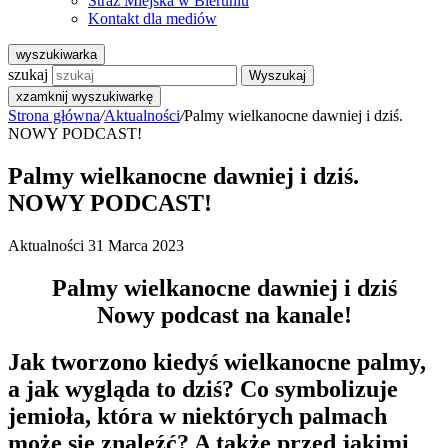
Straż Miejska w Bieruniu
Kontakt dla mediów
wyszukiwarka
szukaj
Wyszukaj
x
zamknij wyszukiwarkę
Strona główna
/
Aktualności
/
Palmy wielkanocne dawniej i dziś.
NOWY PODCAST!
Palmy wielkanocne dawniej i dziś.
NOWY PODCAST!
Aktualności
31 Marca 2023
Palmy wielkanocne dawniej i dziś
Nowy podcast na kanale!
Jak tworzono kiedyś wielkanocne palmy,
a jak wygląda to dziś? Co symbolizuje
jemioła, która w niektórych palmach
może się znaleźć? A także przed jakimi