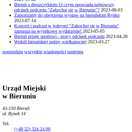
Bieruń z dreszczykiem: O czym opowiada najnowszy
odcinek podcastu "Zakochaj się w Bieruniu"?
2023-08-03
Zapraszamy do obejrzenia wystaw na bieruńskim Rynku
2023-07-14
Koncert i podcast w jednym! "Zakochaj się w Bieruniu"
zaprasza na wyjątkowe wydarzenie!
2023-05-05
Bieruń przaje sportowi - nowy odcinek podcastu
2023-04-28
Wokół bieruńskiej palmy wielkanocnej
2023-03-27
poprzednia
wszystkie wiadomości
następna
Urząd Miejski
w Bieruniu
43-150 Bieruń
ul. Rynek 14
Tel.
(+48 32) 324 24 00