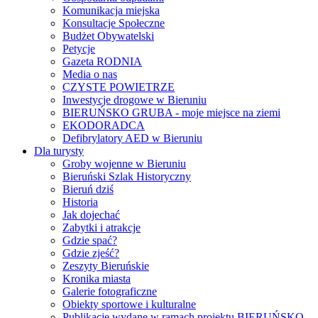
Komunikacja miejska
Konsultacje Społeczne
Budżet Obywatelski
Petycje
Gazeta RODNIA
Media o nas
CZYSTE POWIETRZE
Inwestycje drogowe w Bieruniu
BIERUŃSKO GRUBA - moje miejsce na ziemi
EKODORADCA
Defibrylatory AED w Bieruniu
Dla turysty
Groby wojenne w Bieruniu
Bieruński Szlak Historyczny
Bieruń dziś
Historia
Jak dojechać
Zabytki i atrakcje
Gdzie spać?
Gdzie zjeść?
Zeszyty Bieruńskie
Kronika miasta
Galerie fotograficzne
Obiekty sportowe i kulturalne
Publikacje wydane w ramach projektu BIERUŃSKO