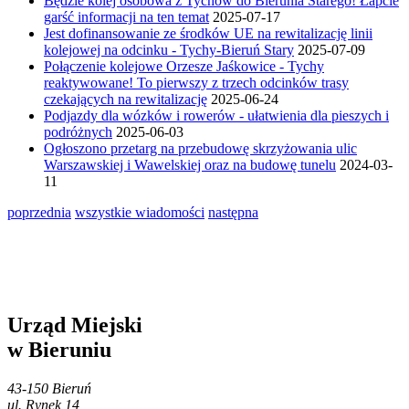
Będzie kolej osobowa z Tychów do Bierunia Starego! Łapcie
garść informacji na ten temat
2025-07-17
Jest dofinansowanie ze środków UE na rewitalizację linii
kolejowej na odcinku - Tychy-Bieruń Stary
2025-07-09
Połączenie kolejowe Orzesze Jaśkowice - Tychy
reaktywowane! To pierwszy z trzech odcinków trasy
czekających na rewitalizację
2025-06-24
Podjazdy dla wózków i rowerów - ułatwienia dla pieszych i
podróżnych
2025-06-03
Ogłoszono przetarg na przebudowę skrzyżowania ulic
Warszawskiej i Wawelskiej oraz na budowę tunelu
2024-03-
11
poprzednia
wszystkie wiadomości
następna
Urząd Miejski
w Bieruniu
43-150 Bieruń
ul. Rynek 14