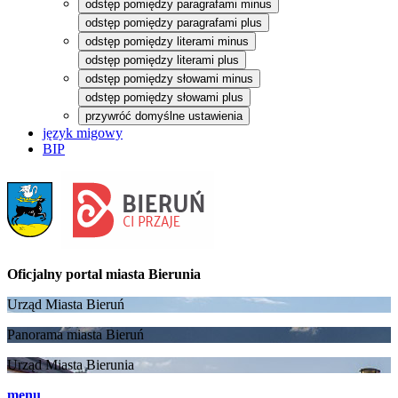
odstęp pomiędzy paragrafami minus
odstęp pomiędzy paragrafami plus
odstęp pomiędzy literami minus
odstęp pomiędzy literami plus
odstęp pomiędzy słowami minus
odstęp pomiędzy słowami plus
przywróć domyślne ustawienia
język migowy
BIP
Oficjalny portal
miasta Bierunia
Urząd Miasta Bieruń
Panorama miasta Bieruń
Urząd Miasta Bierunia
menu