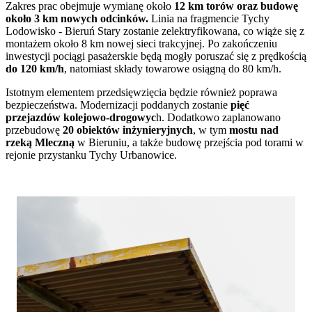
Zakres prac obejmuje wymianę około
12 km torów oraz budowę
około 3 km nowych odcinków.
Linia na fragmencie Tychy
Lodowisko - Bieruń Stary zostanie zelektryfikowana, co wiąże się z
montażem około 8 km nowej sieci trakcyjnej. Po zakończeniu
inwestycji pociągi pasażerskie będą mogły poruszać się z prędkością
do 120 km/h
, natomiast składy towarowe osiągną do 80 km/h.
Istotnym elementem przedsięwzięcia będzie również poprawa
bezpieczeństwa. Modernizacji poddanych zostanie
pięć
przejazdów kolejowo-drogowyc
h. Dodatkowo zaplanowano
przebudowę
20 obiektów inżynieryjnych
, w tym
mostu nad
rzeką Mleczną
w Bieruniu, a także budowę przejścia pod torami w
rejonie przystanku Tychy Urbanowice.