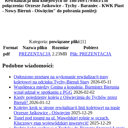
"Rewitalizacja linii kolejowych nr 140/169/179/885/138
połączenia: Orzesze Jaśkowice - Tychy - Baraniec - KWK Piast
- Nowy Bieruń - Oświęcim" do pobrania poniżej:
Kategoria:
powiązane pliki
[1]
Format
Nazwa pliku
Rozmiar
Pobierz
pdf
PREZENTACJA
2.23MB
Plik: PREZENTACJA
Podobne wiadomości:
Ogłoszono przetarg na wykonanie rewitalizacji trasy
kolejowej na odcinku Tychy-Bieruń Stary
2026-05-11
Współpraca między Gminą a kopalnią. Burmistrz Bierunia
wziął udział w spotkaniu z PGG
2026-02-02
Kiedy pojedziemy koleją z Oświęcimia do Tychów przez
Bieruń?
2026-01-12
Kolejny krok w stronę rewitalizacji linii kolejowej na trasie
Orzesze Jaśkowice - Oświęcim
2025-12-29
Tunel pod torami na ul. Wawelskiej rośnie w oczach.
Kluczowy etap wojewódzkiej inwestycji!
2025-12-29