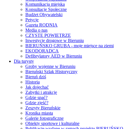
Komunikacja miejska
Konsultacje Społeczne
Budżet Obywatelski
Petycje
Gazeta RODNIA
Media o nas
CZYSTE POWIETRZE
Inwestycje drogowe w Bieruniu
BIERUŃSKO GRUBA - moje miejsce na ziemi
EKODORADCA
Defibrylatory AED w Bieruniu
Dla turysty
Groby wojenne w Bieruniu
Bieruński Szlak Historyczny
Bieruń dziś
Historia
Jak dojechać
Zabytki i atrakcje
Gdzie spać?
Gdzie zjeść?
Zeszyty Bieruńskie
Kronika miasta
Galerie fotograficzne
Obiekty sportowe i kulturalne
Publikacje wydane w ramach projektu BIERUŃSKO