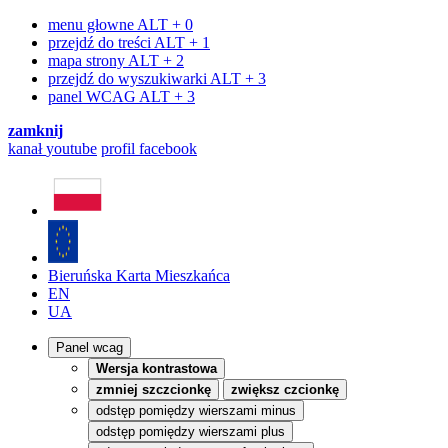
menu głowne
ALT + 0
przejdź do treści
ALT + 1
mapa strony
ALT + 2
przejdź do wyszukiwarki
ALT + 3
panel WCAG
ALT + 3
zamknij
kanał
youtube
profil
facebook
Bieruńska Karta Mieszkańca
EN
UA
Panel wcag
Wersja kontrastowa
zmniej szczcionkę
zwiększ czcionkę
odstęp pomiędzy wierszami minus
odstęp pomiędzy wierszami plus