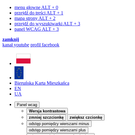
menu głowne
ALT + 0
przejdź do treści
ALT + 1
mapa strony
ALT + 2
przejdź do wyszukiwarki
ALT + 3
panel WCAG
ALT + 3
zamknij
kanał
youtube
profil
facebook
Bieruńska Karta Mieszkańca
EN
UA
Panel wcag
Wersja kontrastowa
zmniej szczcionkę
zwiększ czcionkę
odstęp pomiędzy wierszami minus
odstęp pomiędzy wierszami plus