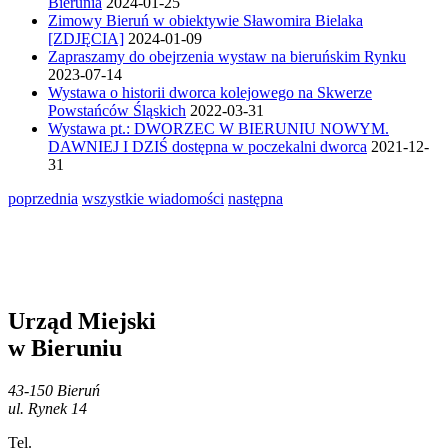
Bierunia
2024-01-25
Zimowy Bieruń w obiektywie Sławomira Bielaka
[ZDJĘCIA]
2024-01-09
Zapraszamy do obejrzenia wystaw na bieruńskim Rynku
2023-07-14
Wystawa o historii dworca kolejowego na Skwerze
Powstańców Śląskich
2022-03-31
Wystawa pt.: DWORZEC W BIERUNIU NOWYM.
DAWNIEJ I DZIŚ dostępna w poczekalni dworca
2021-12-
31
poprzednia
wszystkie wiadomości
następna
Urząd Miejski
w Bieruniu
43-150 Bieruń
ul. Rynek 14
Tel.