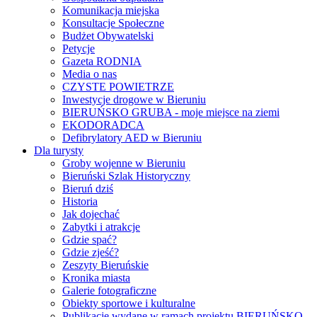
Komunikacja miejska
Konsultacje Społeczne
Budżet Obywatelski
Petycje
Gazeta RODNIA
Media o nas
CZYSTE POWIETRZE
Inwestycje drogowe w Bieruniu
BIERUŃSKO GRUBA - moje miejsce na ziemi
EKODORADCA
Defibrylatory AED w Bieruniu
Dla turysty
Groby wojenne w Bieruniu
Bieruński Szlak Historyczny
Bieruń dziś
Historia
Jak dojechać
Zabytki i atrakcje
Gdzie spać?
Gdzie zjeść?
Zeszyty Bieruńskie
Kronika miasta
Galerie fotograficzne
Obiekty sportowe i kulturalne
Publikacje wydane w ramach projektu BIERUŃSKO