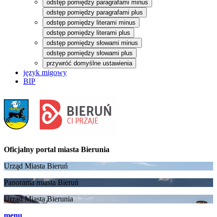
odstęp pomiędzy paragrafami minus
odstęp pomiędzy paragrafami plus
odstęp pomiędzy literami minus
odstęp pomiędzy literami plus
odstęp pomiędzy słowami minus
odstęp pomiędzy słowami plus
przywróć domyślne ustawienia
język migowy
BIP
Oficjalny portal
miasta Bierunia
Urząd Miasta Bieruń
Panorama miasta Bieruń
Urząd Miasta Bierunia
menu