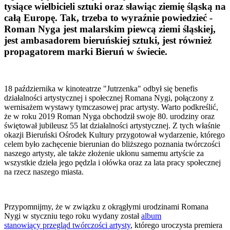
tysiące wielbicieli sztuki oraz sławiąc ziemię śląską na
całą Europę. Tak, trzeba to wyraźnie powiedzieć -
Roman Nyga jest malarskim piewcą ziemi śląskiej,
jest ambasadorem bieruńskiej sztuki, jest również
propagatorem marki Bieruń w świecie.
18 października w kinoteatrze "Jutrzenka" odbył się benefis
działalności artystycznej i społecznej Romana Nygi, połączony z
wernisażem wystawy tymczasowej prac artysty. Warto podkreślić,
że w roku 2019 Roman Nyga obchodził swoje 80. urodziny oraz
świętował jubileusz 55 lat działalności artystycznej. Z tych właśnie
okazji Bieruński Ośrodek Kultury przygotował wydarzenie, którego
celem było zachęcenie bierunian do bliższego poznania twórczości
naszego artysty, ale także złożenie ukłonu samemu artyście za
wszystkie dzieła jego pędzla i ołówka oraz za lata pracy społecznej
na rzecz naszego miasta.
Przypomnijmy, że w związku z okrągłymi urodzinami Romana
Nygi w styczniu tego roku wydany został
album
stanowiący przegląd twórczości artysty
, którego uroczysta premiera