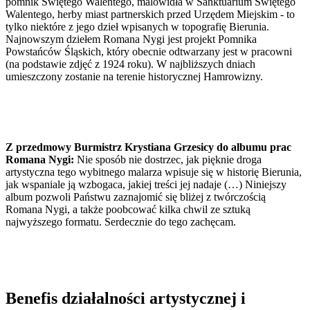
pomnik Świętego Walentego, malowidła w Sanktuarium Świętego
Walentego, herby miast partnerskich przed Urzędem Miejskim - to
tylko niektóre z jego dzieł wpisanych w topografię Bierunia.
Najnowszym dziełem Romana Nygi jest projekt Pomnika
Powstańców Śląskich, który obecnie odtwarzany jest w pracowni
(na podstawie zdjęć z 1924 roku). W najbliższych dniach
umieszczony zostanie na terenie historycznej Hamrowizny.
Z przedmowy Burmistrz Krystiana Grzesicy do albumu prac
Romana Nygi:
Nie sposób nie dostrzec, jak pięknie droga
artystyczna tego wybitnego malarza wpisuje się w historię Bierunia,
jak wspaniale ją wzbogaca, jakiej treści jej nadaje (…) Niniejszy
album pozwoli Państwu zaznajomić się bliżej z twórczością
Romana Nygi, a także poobcować kilka chwil ze sztuką
najwyższego formatu. Serdecznie do tego zachęcam.
Benefis działalności artystycznej i