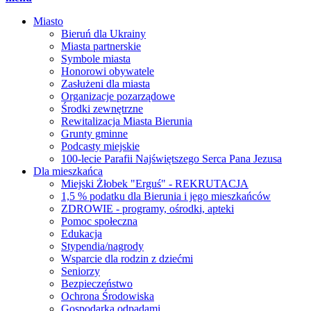
Miasto
Bieruń dla Ukrainy
Miasta partnerskie
Symbole miasta
Honorowi obywatele
Zasłużeni dla miasta
Organizacje pozarządowe
Środki zewnętrzne
Rewitalizacja Miasta Bierunia
Grunty gminne
Podcasty miejskie
100-lecie Parafii Najświętszego Serca Pana Jezusa
Dla mieszkańca
Miejski Żłobek "Erguś" - REKRUTACJA
1,5 % podatku dla Bierunia i jego mieszkańców
ZDROWIE - programy, ośrodki, apteki
Pomoc społeczna
Edukacja
Stypendia/nagrody
Wsparcie dla rodzin z dziećmi
Seniorzy
Bezpieczeństwo
Ochrona Środowiska
Gospodarka odpadami