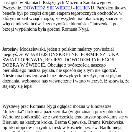
nastąpiła w Stajniach Książęcych Muzeum Zamkowego w
Pszczynie.
DOWIEDZ SIĘ WIĘCEJ - KLIKNIJ.
Październikowy
benefis był po części drugim etapem tegorocznych obchodów, w
którym udział wziąć mogło, ze względu na lokalizację, znacznie
więcej mieszkańców. I rzeczywiście bieruńska "Jutrzenka" po
brzegi wypełniona była gośćmi Romana Nygi.
Jarosław Modzelewski, jeden z polskim malarzy powiedział
niegdyś, że W JAKIEJŚ DYSKRETNEJ FORMIE SZTUKA
ŚWIAT POPRAWIA, BO JEST DOWODEM JAKIEGOŚ
DOBRA W ŚWIECIE. Obcując z twórczością naszego
bieruńskiego mistrza pędzla, nie sposób się z tym nie zgodzić.
Niesie ona bowiem wachlarz niezwykłych przeżyć, rodzi piękne
doznania, wzbogaca nas wewnętrzne i warto wierzyć, iż sprawia, że
stajemy się lepsi.
Wystawę prac Romana Nygi oglądać można w kinoteatrze
"Jutrzenka" do końca października (w godzinach pracy obiektu).
Warto też podkreślić, że z twórczością tego artysty spotykamy się w
Bieruniu na każdym kroku. Brama Opawska, Brama Krakowska,
figurki utopców na rynku, fresk w kościele p.w. św. Bartłomieja,