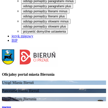
odstęp pomiędzy paragrafami minus
odstęp pomiędzy paragrafami plus
odstęp pomiędzy literami minus
odstęp pomiędzy literami plus
odstęp pomiędzy słowami minus
odstęp pomiędzy słowami plus
przywróć domyślne ustawienia
język migowy
BIP
Oficjalny portal
miasta Bierunia
Urząd Miasta Bieruń
Panorama miasta Bieruń
Urząd Miasta Bierunia
menu