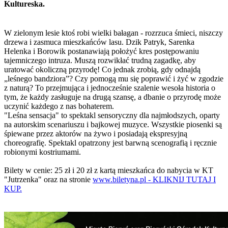
Kultureska.
W zielonym lesie ktoś robi wielki bałagan - rozrzuca śmieci, niszczy
drzewa i zasmuca mieszkańców lasu. Dzik Patryk, Sarenka
Helenka i Borowik postanawiają położyć kres postępowaniu
tajemniczego intruza. Muszą rozwikłać trudną zagadkę, aby
uratować okoliczną przyrodę! Co jednak zrobią, gdy odnajdą
„leśnego bandziora”? Czy pomogą mu się poprawić i żyć w zgodzie
z naturą? To przejmująca i jednocześnie szalenie wesoła historia o
tym, że każdy zasługuje na drugą szansę, a dbanie o przyrodę może
uczynić każdego z nas bohaterem.
"Leśna sensacja" to spektakl sensoryczny dla najmłodszych, oparty
na autorskim scenariuszu i bajkowej muzyce. Wszystkie piosenki są
śpiewane przez aktorów na żywo i posiadają ekspresyjną
choreografię. Spektakl opatrzony jest barwną scenografią i ręcznie
robionymi kostriumami.
Bilety w cenie: 25 zł i 20 zł z kartą mieszkańca do nabycia w KT
"Jutrzenka" oraz na stronie
www.biletyna.pl -
KLIKNIJ TUTAJ I
KUP.