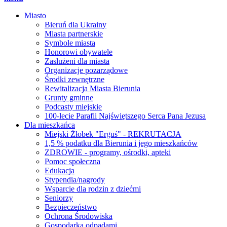
Miasto
Bieruń dla Ukrainy
Miasta partnerskie
Symbole miasta
Honorowi obywatele
Zasłużeni dla miasta
Organizacje pozarządowe
Środki zewnętrzne
Rewitalizacja Miasta Bierunia
Grunty gminne
Podcasty miejskie
100-lecie Parafii Najświętszego Serca Pana Jezusa
Dla mieszkańca
Miejski Żłobek "Erguś" - REKRUTACJA
1,5 % podatku dla Bierunia i jego mieszkańców
ZDROWIE - programy, ośrodki, apteki
Pomoc społeczna
Edukacja
Stypendia/nagrody
Wsparcie dla rodzin z dziećmi
Seniorzy
Bezpieczeństwo
Ochrona Środowiska
Gospodarka odpadami