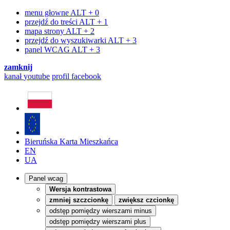
menu głowne
ALT + 0
przejdź do treści
ALT + 1
mapa strony
ALT + 2
przejdź do wyszukiwarki
ALT + 3
panel WCAG
ALT + 3
zamknij
kanał
youtube
profil
facebook
Bieruńska Karta Mieszkańca
EN
UA
Panel wcag
Wersja kontrastowa
zmniej szczcionkę
zwiększ czcionkę
odstęp pomiędzy wierszami minus
odstęp pomiędzy wierszami plus