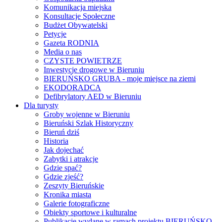
Komunikacja miejska
Konsultacje Społeczne
Budżet Obywatelski
Petycje
Gazeta RODNIA
Media o nas
CZYSTE POWIETRZE
Inwestycje drogowe w Bieruniu
BIERUŃSKO GRUBA - moje miejsce na ziemi
EKODORADCA
Defibrylatory AED w Bieruniu
Dla turysty
Groby wojenne w Bieruniu
Bieruński Szlak Historyczny
Bieruń dziś
Historia
Jak dojechać
Zabytki i atrakcje
Gdzie spać?
Gdzie zjeść?
Zeszyty Bieruńskie
Kronika miasta
Galerie fotograficzne
Obiekty sportowe i kulturalne
Publikacje wydane w ramach projektu BIERUŃSKO