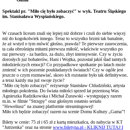
Spektakl pr. "Miło cię było zobaczyć" w wyk. Teatru Śląskiego
im. Stanisaława Wyspiańskiego.
W czasach liceum znali się lepiej niż dobrze i czuli do siebie więcej
niż do kogokolwiek innego. Teraz to wszystko brzmi tak banalnie,
że aż wstyd o tym mówić głośno, prawda? Te pierwsze zauroczenia,
ta cała obrośnięta mitami pierwsza miłość, właściwie wszystko po
raz pierwszy - za bardzo, za dużo, zbyt intensywnie. Czy w życiu
dorosłych już bohaterów, Hani i Wojtka, pozostał jakiś ślad tamtych
młodzieńczych emocji? Co przypadkowe spotkanie po latach może
zmienić w ich pozornie poukładanych światach? Czy w ogóle jest
jeszcze o czym rozmawiać, skoro ich rozstanie było tak definitywne,
a teraz każdy ma już swoje życie?
"Miło cię było zobaczyć" reżyseruje Stanisław Chludziński, artysta
młodego pokolenia. Do świata miłości sprzed lat przeniosą Was
Agnieszka Radzikowska i Michał Żurawski - występujący razem
m.in. w filmie "Strzępy" oraz głośnym ostatnio serialu
"Heweliusz" na znanej platformie streamingowej!
Miło ich będzie zobaczyć razem na scenie Domu Kultury „Gama”!
Bilety w cenie: 75 zł i 65 zł z kartą mieszkańca, do nabycia w KT
"Jutrzenka" oraz na stronie
www.biletyna.pl -
KLIKNIJ TUTAJ I