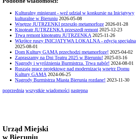
Podobne wiadomości:
Kulturalny minigrant - weź udział w konkursie na Inicjatywy
kulturalne w Bieruniu
2026-05-08
Wnętrze JUTRZENKI przeszło metamorfozę
2026-01-28
Kinoteatr JUTRZENKA przeszedł remont
2025-12-23
Trwa remont kinoteatru JUTRZENKA
2025-11-26
Wkrótce ruszy INICJATYWA LOKALNA - edycja specjalna
2025-08-01
Dom Kultury GAMA przechodzi metamorfozę!
2025-04-02
Zapraszamy na Dni Teatru 2025 w Bieruniu!
2025-03-16
Nagrody i wyróżnienia Burmistrza. Trwa nabór!
2024-08-01
Ruszają prace projektowe nad modernizacją wnętrz Domu
Kultury GAMA
2024-06-25
Nagrody Burmistrza Miasta Bierunia rozdane!
2023-11-30
poprzednia
wszystkie wiadomości
następna
Urząd Miejski
w Bieruniu