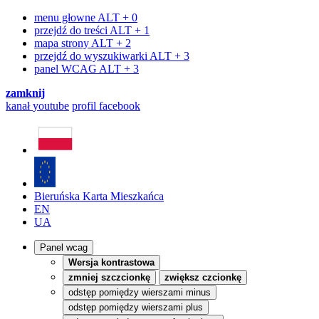
menu głowne
ALT + 0
przejdź do treści
ALT + 1
mapa strony
ALT + 2
przejdź do wyszukiwarki
ALT + 3
panel WCAG
ALT + 3
zamknij
kanał
youtube
profil
facebook
Bieruńska Karta Mieszkańca
EN
UA
Panel wcag
Wersja kontrastowa
zmniej szczcionkę
zwiększ czcionkę
odstęp pomiędzy wierszami minus
odstęp pomiędzy wierszami plus