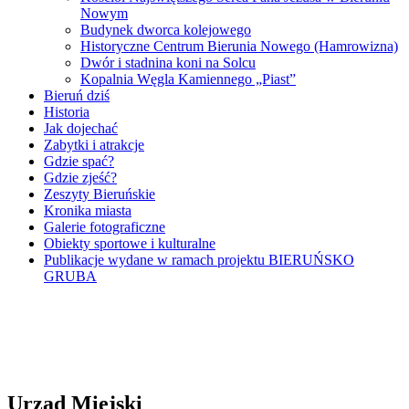
Nowym
Budynek dworca kolejowego
Historyczne Centrum Bierunia Nowego (Hamrowizna)
Dwór i stadnina koni na Solcu
Kopalnia Węgla Kamiennego „Piast”
Bieruń dziś
Historia
Jak dojechać
Zabytki i atrakcje
Gdzie spać?
Gdzie zjeść?
Zeszyty Bieruńskie
Kronika miasta
Galerie fotograficzne
Obiekty sportowe i kulturalne
Publikacje wydane w ramach projektu BIERUŃSKO
GRUBA
Urząd Miejski