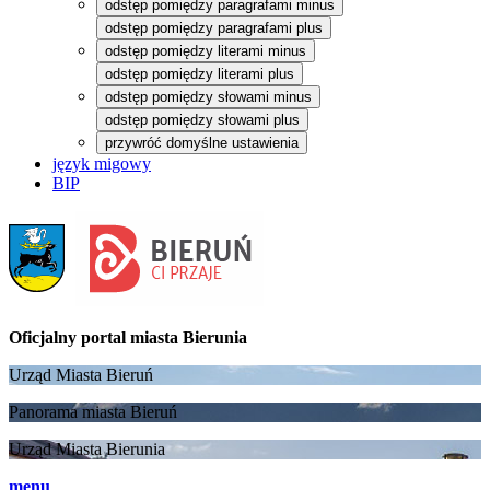
odstęp pomiędzy paragrafami minus
odstęp pomiędzy paragrafami plus
odstęp pomiędzy literami minus
odstęp pomiędzy literami plus
odstęp pomiędzy słowami minus
odstęp pomiędzy słowami plus
przywróć domyślne ustawienia
język migowy
BIP
Oficjalny portal
miasta Bierunia
Urząd Miasta Bieruń
Panorama miasta Bieruń
Urząd Miasta Bierunia
menu