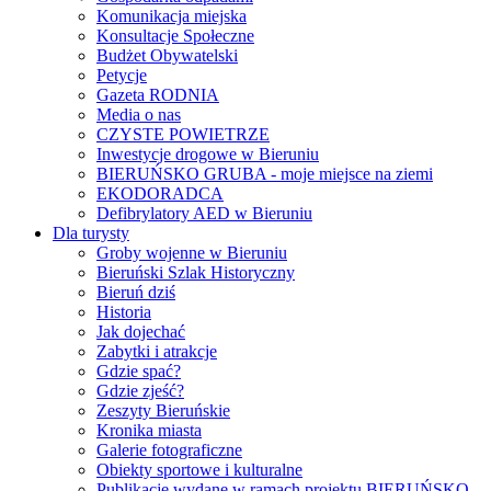
Komunikacja miejska
Konsultacje Społeczne
Budżet Obywatelski
Petycje
Gazeta RODNIA
Media o nas
CZYSTE POWIETRZE
Inwestycje drogowe w Bieruniu
BIERUŃSKO GRUBA - moje miejsce na ziemi
EKODORADCA
Defibrylatory AED w Bieruniu
Dla turysty
Groby wojenne w Bieruniu
Bieruński Szlak Historyczny
Bieruń dziś
Historia
Jak dojechać
Zabytki i atrakcje
Gdzie spać?
Gdzie zjeść?
Zeszyty Bieruńskie
Kronika miasta
Galerie fotograficzne
Obiekty sportowe i kulturalne
Publikacje wydane w ramach projektu BIERUŃSKO