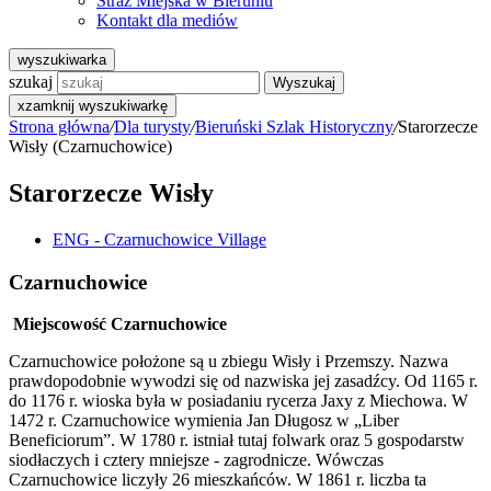
Straż Miejska w Bieruniu
Kontakt dla mediów
wyszukiwarka
szukaj
Wyszukaj
x
zamknij wyszukiwarkę
Strona główna
/
Dla turysty
/
Bieruński Szlak Historyczny
/
Starorzecze
Wisły (Czarnuchowice)
Starorzecze Wisły
ENG - Czarnuchowice Village
Czarnuchowice
Miejscowość Czarnuchowice
Czarnuchowice położone są u zbiegu Wisły i Przemszy. Nazwa
prawdopodobnie wywodzi się od nazwiska jej zasadźcy. Od 1165 r.
do 1176 r. wioska była w posiadaniu rycerza Jaxy z Miechowa. W
1472 r. Czarnuchowice wymienia Jan Długosz w „Liber
Beneficiorum”. W 1780 r. istniał tutaj folwark oraz 5 gospodarstw
siodłaczych i cztery mniejsze - zagrodnicze. Wówczas
Czarnuchowice liczyły 26 mieszkańców. W 1861 r. liczba ta