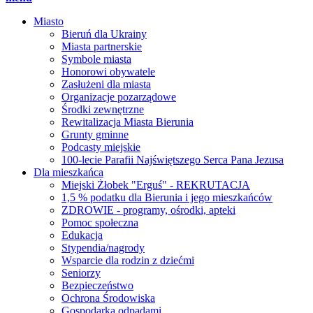
Miasto
Bieruń dla Ukrainy
Miasta partnerskie
Symbole miasta
Honorowi obywatele
Zasłużeni dla miasta
Organizacje pozarządowe
Środki zewnętrzne
Rewitalizacja Miasta Bierunia
Grunty gminne
Podcasty miejskie
100-lecie Parafii Najświętszego Serca Pana Jezusa
Dla mieszkańca
Miejski Żłobek "Erguś" - REKRUTACJA
1,5 % podatku dla Bierunia i jego mieszkańców
ZDROWIE - programy, ośrodki, apteki
Pomoc społeczna
Edukacja
Stypendia/nagrody
Wsparcie dla rodzin z dziećmi
Seniorzy
Bezpieczeństwo
Ochrona Środowiska
Gospodarka odpadami