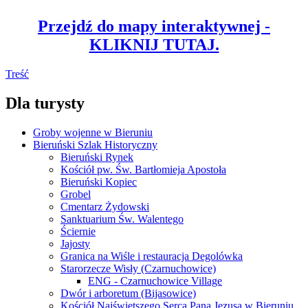
Przejdź do mapy interaktywnej -
KLIKNIJ TUTAJ.
Treść
Dla turysty
Groby wojenne w Bieruniu
Bieruński Szlak Historyczny
Bieruński Rynek
Kościół pw. Św. Bartłomieja Apostoła
Bieruński Kopiec
Grobel
Cmentarz Żydowski
Sanktuarium Św. Walentego
Ściernie
Jajosty
Granica na Wiśle i restauracja Degolówka
Starorzecze Wisły (Czarnuchowice)
ENG - Czarnuchowice Village
Dwór i arboretum (Bijasowice)
Kościół Najświętszego Serca Pana Jezusa w Bieruniu