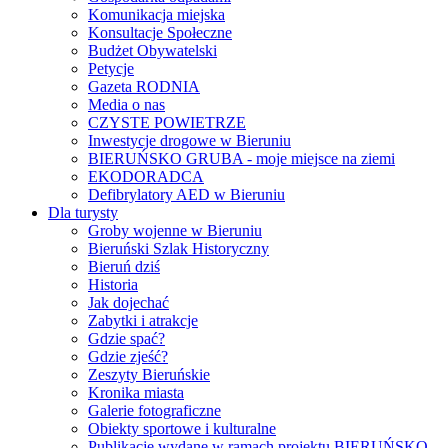
Komunikacja miejska
Konsultacje Społeczne
Budżet Obywatelski
Petycje
Gazeta RODNIA
Media o nas
CZYSTE POWIETRZE
Inwestycje drogowe w Bieruniu
BIERUŃSKO GRUBA - moje miejsce na ziemi
EKODORADCA
Defibrylatory AED w Bieruniu
Dla turysty
Groby wojenne w Bieruniu
Bieruński Szlak Historyczny
Bieruń dziś
Historia
Jak dojechać
Zabytki i atrakcje
Gdzie spać?
Gdzie zjeść?
Zeszyty Bieruńskie
Kronika miasta
Galerie fotograficzne
Obiekty sportowe i kulturalne
Publikacje wydane w ramach projektu BIERUŃSKO