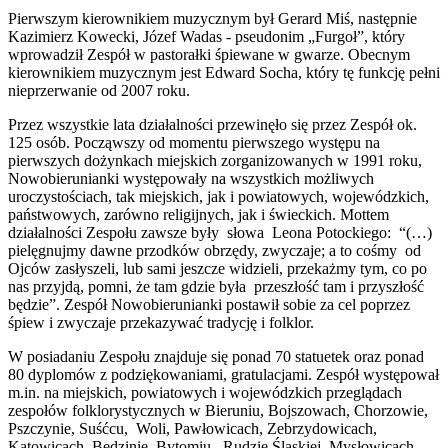
Pierwszym kierownikiem muzycznym był Gerard Miś, następnie
Kazimierz Kowecki, Józef Wadas - pseudonim „Furgoł”, który
wprowadził Zespół w pastorałki śpiewane w gwarze. Obecnym
kierownikiem muzycznym jest Edward Socha, który tę funkcję pełni
nieprzerwanie od 2007 roku.
Przez wszystkie lata działalności przewinęło się przez Zespół ok.
125 osób. Począwszy od momentu pierwszego występu na
pierwszych dożynkach miejskich zorganizowanych w 1991 roku,
Nowobierunianki występowały na wszystkich możliwych
uroczystościach, tak miejskich, jak i powiatowych, wojewódzkich,
państwowych, zarówno religijnych, jak i świeckich. Mottem
działalności Zespołu zawsze były słowa Leona Potockiego: “(…)
pielęgnujmy dawne przodków obrzędy, zwyczaje; a to cośmy od
Ojców zasłyszeli, lub sami jeszcze widzieli, przekażmy tym, co po
nas przyjdą, pomni, że tam gdzie była przeszłość tam i przyszłość
będzie”. Zespół Nowobierunianki postawił sobie za cel poprzez
śpiew i zwyczaje przekazywać tradycję i folklor.
W posiadaniu Zespołu znajduje się ponad 70 statuetek oraz ponad
80 dyplomów z podziękowaniami, gratulacjami. Zespół występował
m.in. na miejskich, powiatowych i wojewódzkich przeglądach
zespołów folklorystycznych w Bieruniu, Bojszowach, Chorzowie,
Pszczynie, Suśćcu, Woli, Pawłowicach, Zebrzydowicach,
Katowicach, Będzinie, Bytomiu, Rudzie Śląskiej, Mysłowicach.