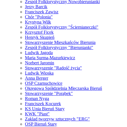
Zespół Folklorystyczny Nowobierunianki
Jerzy Barcik
Franciszek Zawisz
Chór "Polonia"
Krystyna Wilk
Zespół Folklorystyczny "Ściernianeczki"
Krzysztof Ficek
Henryk Skupień
Stowarzyszenie Mieszkańców Bierunia
Zespół Folklorystyczny "Bierunianki"
Ludwik Jagoda
Maria Surma-Mazurkiewicz
Norbert Jaromin
Stowarzyszenie "Radość życia"
Ludwik Wioska
Anna Berger
OSP Czarnuchowice
Okręgowa Spółdzielnia Mleczarska Bieruń
Stowarzyszenie "Porąbek"
Roman Nyga
Franciszek Kocurek
KS Unia Bieruń Stary
KWK "Piast"
Zaklad tworzyw sztucznych "ERG"
OSP Bieruń Stary