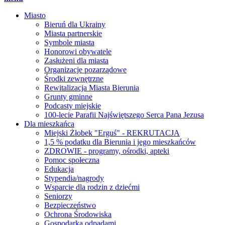
Miasto
Bieruń dla Ukrainy
Miasta partnerskie
Symbole miasta
Honorowi obywatele
Zasłużeni dla miasta
Organizacje pozarządowe
Środki zewnętrzne
Rewitalizacja Miasta Bierunia
Grunty gminne
Podcasty miejskie
100-lecie Parafii Najświętszego Serca Pana Jezusa
Dla mieszkańca
Miejski Żłobek "Erguś" - REKRUTACJA
1,5 % podatku dla Bierunia i jego mieszkańców
ZDROWIE - programy, ośrodki, apteki
Pomoc społeczna
Edukacja
Stypendia/nagrody
Wsparcie dla rodzin z dziećmi
Seniorzy
Bezpieczeństwo
Ochrona Środowiska
Gospodarka odpadami