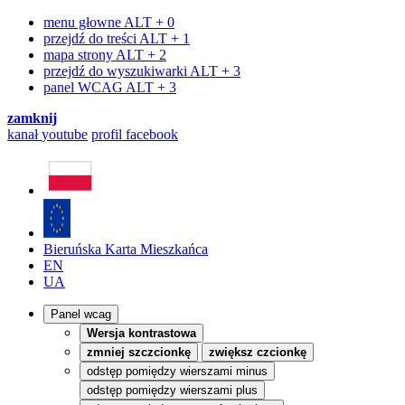
menu głowne
ALT + 0
przejdź do treści
ALT + 1
mapa strony
ALT + 2
przejdź do wyszukiwarki
ALT + 3
panel WCAG
ALT + 3
zamknij
kanał
youtube
profil
facebook
Bieruńska Karta Mieszkańca
EN
UA
Panel wcag
Wersja kontrastowa
zmniej szczcionkę
zwiększ czcionkę
odstęp pomiędzy wierszami minus
odstęp pomiędzy wierszami plus