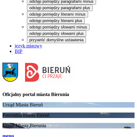
odstęp pomiędzy paragrafami minus
odstęp pomiędzy paragrafami plus
odstęp pomiędzy literami minus
odstęp pomiędzy literami plus
odstęp pomiędzy słowami minus
odstęp pomiędzy słowami plus
przywróć domyślne ustawienia
język migowy
BIP
Oficjalny portal
miasta Bierunia
Urząd Miasta Bieruń
Panorama miasta Bieruń
Urząd Miasta Bierunia
menu