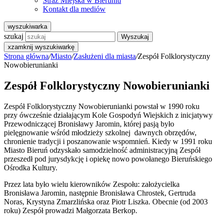
Straż Miejska w Bieruniu
Kontakt dla mediów
wyszukiwarka
szukaj
Wyszukaj
x
zamknij wyszukiwarkę
Strona główna
/
Miasto
/
Zasłużeni dla miasta
/
Zespół Folklorystyczny
Nowobierunianki
Zespół Folklorystyczny Nowobierunianki
Zespół Folklorystyczny Nowobierunianki powstał w 1990 roku
przy ówcześnie działającym Kole Gospodyń Wiejskich z inicjatywy
Przewodniczącej Bronisławy Jaromin, której pasją było
pielęgnowanie wśród młodzieży szkolnej dawnych obrzędów,
chronienie tradycji i poszanowanie wspomnień. Kiedy w 1991 roku
Miasto Bieruń odzyskało samodzielność administracyjną Zespół
przeszedł pod jurysdykcję i opiekę nowo powołanego Bieruńskiego
Ośrodka Kultury.
Przez lata było wielu kierowników Zespołu: założycielka
Bronisława Jaromin, następnie Bronisława Chrostek, Gertruda
Noras, Krystyna Zmarzlińska oraz Piotr Liszka. Obecnie (od 2003
roku) Zespół prowadzi Małgorzata Berkop.