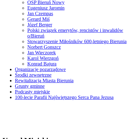
OSP Bieruń Nowy
Eugeniusz Jaromin
Jan Czempas
Gerard Miś
Józef Berger
Polski związek emerytów, rencistów i inwalidów
o/Bieruń
Stowarzyszenie Miłośników 600-letniego Bierunia
Norbert Gonszcz
Jan Wieczorek
Karol Wierzgoń
Konrad Bajura
Organizacje pozarządowe
Środki zewnętrzne
Rewitalizacja Miasta Bierunia
Grunty gminne
Podcasty miejskie
100-lecie Parafii Najświętszego Serca Pana Jezusa