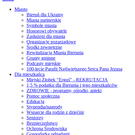
Miasto
Bieruń dla Ukrainy
Miasta partnerskie
Symbole miasta
Honorowi obywatele
Zasłużeni dla miasta
Organizacje pozarządowe
Środki zewnętrzne
Rewitalizacja Miasta Bierunia
Grunty gminne
Podcasty miejskie
100-lecie Parafii Najświętszego Serca Pana Jezusa
Dla mieszkańca
Miejski Żłobek "Erguś" - REKRUTACJA
1,5 % podatku dla Bierunia i jego mieszkańców
ZDROWIE - programy, ośrodki, apteki
Pomoc społeczna
Edukacja
Stypendia/nagrody
Wsparcie dla rodzin z dziećmi
Seniorzy
Bezpieczeństwo
Ochrona Środowiska
Gospodarka odpadami