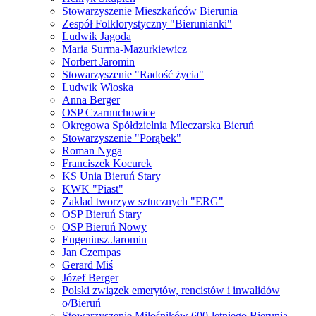
Stowarzyszenie Mieszkańców Bierunia
Zespół Folklorystyczny "Bierunianki"
Ludwik Jagoda
Maria Surma-Mazurkiewicz
Norbert Jaromin
Stowarzyszenie "Radość życia"
Ludwik Wioska
Anna Berger
OSP Czarnuchowice
Okręgowa Spółdzielnia Mleczarska Bieruń
Stowarzyszenie "Porąbek"
Roman Nyga
Franciszek Kocurek
KS Unia Bieruń Stary
KWK "Piast"
Zaklad tworzyw sztucznych "ERG"
OSP Bieruń Stary
OSP Bieruń Nowy
Eugeniusz Jaromin
Jan Czempas
Gerard Miś
Józef Berger
Polski związek emerytów, rencistów i inwalidów
o/Bieruń
Stowarzyszenie Miłośników 600-letniego Bierunia