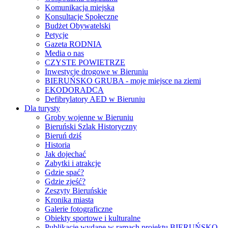
Komunikacja miejska
Konsultacje Społeczne
Budżet Obywatelski
Petycje
Gazeta RODNIA
Media o nas
CZYSTE POWIETRZE
Inwestycje drogowe w Bieruniu
BIERUŃSKO GRUBA - moje miejsce na ziemi
EKODORADCA
Defibrylatory AED w Bieruniu
Dla turysty
Groby wojenne w Bieruniu
Bieruński Szlak Historyczny
Bieruń dziś
Historia
Jak dojechać
Zabytki i atrakcje
Gdzie spać?
Gdzie zjeść?
Zeszyty Bieruńskie
Kronika miasta
Galerie fotograficzne
Obiekty sportowe i kulturalne
Publikacje wydane w ramach projektu BIERUŃSKO