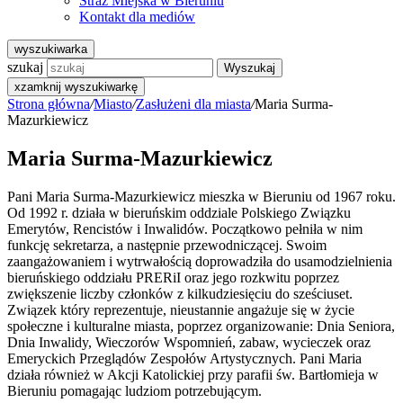
Straż Miejska w Bieruniu
Kontakt dla mediów
wyszukiwarka
szukaj
Wyszukaj
x
zamknij wyszukiwarkę
Strona główna
/
Miasto
/
Zasłużeni dla miasta
/
Maria Surma-
Mazurkiewicz
Maria Surma-Mazurkiewicz
Pani Maria Surma-Mazurkiewicz mieszka w Bieruniu od 1967 roku.
Od 1992 r. działa w bieruńskim oddziale Polskiego Związku
Emerytów, Rencistów i Inwalidów. Początkowo pełniła w nim
funkcję sekretarza, a następnie przewodniczącej. Swoim
zaangażowaniem i wytrwałością doprowadziła do usamodzielnienia
bieruńskiego oddziału PRERiI oraz jego rozkwitu poprzez
zwiększenie liczby członków z kilkudziesięciu do sześciuset.
Związek który reprezentuje, nieustannie angażuje się w życie
społeczne i kulturalne miasta, poprzez organizowanie: Dnia Seniora,
Dnia Inwalidy, Wieczorów Wspomnień, zabaw, wycieczek oraz
Emeryckich Przeglądów Zespołów Artystycznych. Pani Maria
działa również w Akcji Katolickiej przy parafii św. Bartłomieja w
Bieruniu pomagając ludziom potrzebującym.