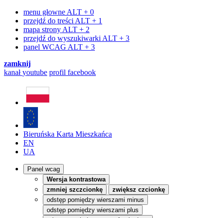
menu głowne
ALT + 0
przejdź do treści
ALT + 1
mapa strony
ALT + 2
przejdź do wyszukiwarki
ALT + 3
panel WCAG
ALT + 3
zamknij
kanał
youtube
profil
facebook
Bieruńska Karta Mieszkańca
EN
UA
Panel wcag
Wersja kontrastowa
zmniej szczcionkę
zwiększ czcionkę
odstęp pomiędzy wierszami minus
odstęp pomiędzy wierszami plus