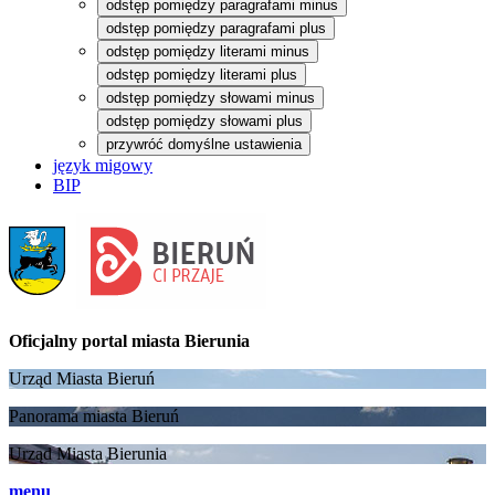
odstęp pomiędzy paragrafami minus
odstęp pomiędzy paragrafami plus
odstęp pomiędzy literami minus
odstęp pomiędzy literami plus
odstęp pomiędzy słowami minus
odstęp pomiędzy słowami plus
przywróć domyślne ustawienia
język migowy
BIP
Oficjalny portal
miasta Bierunia
Urząd Miasta Bieruń
Panorama miasta Bieruń
Urząd Miasta Bierunia
menu