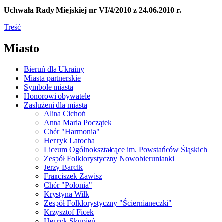
Uchwała Rady Miejskiej nr VI/4/2010 z 24.06.2010 r.
Treść
Miasto
Bieruń dla Ukrainy
Miasta partnerskie
Symbole miasta
Honorowi obywatele
Zasłużeni dla miasta
Alina Cichoń
Anna Maria Początek
Chór "Harmonia"
Henryk Latocha
Liceum Ogólnokształcące im. Powstańców Śląskich
Zespół Folklorystyczny Nowobierunianki
Jerzy Barcik
Franciszek Zawisz
Chór "Polonia"
Krystyna Wilk
Zespół Folklorystyczny "Ściernianeczki"
Krzysztof Ficek
Henryk Skupień