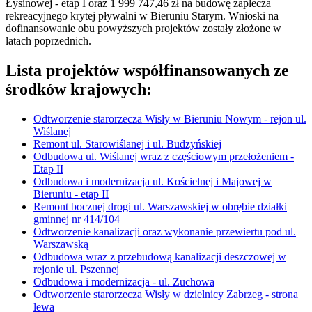
Łysinowej - etap I oraz 1 999 747,46 zł na budowę zaplecza
rekreacyjnego krytej pływalni w Bieruniu Starym. Wnioski na
dofinansowanie obu powyższych projektów zostały złożone w
latach poprzednich.
Lista projektów współfinansowanych ze
środków krajowych:
Odtworzenie starorzecza Wisły w Bieruniu Nowym - rejon ul.
Wiślanej
Remont ul. Starowiślanej i ul. Budzyńskiej
Odbudowa ul. Wiślanej wraz z częściowym przełożeniem -
Etap II
Odbudowa i modernizacja ul. Kościelnej i Majowej w
Bieruniu - etap II
Remont bocznej drogi ul. Warszawskiej w obrębie działki
gminnej nr 414/104
Odtworzenie kanalizacji oraz wykonanie przewiertu pod ul.
Warszawską
Odbudowa wraz z przebudową kanalizacji deszczowej w
rejonie ul. Pszennej
Odbudowa i modernizacja - ul. Zuchowa
Odtworzenie starorzecza Wisły w dzielnicy Zabrzeg - strona
lewa