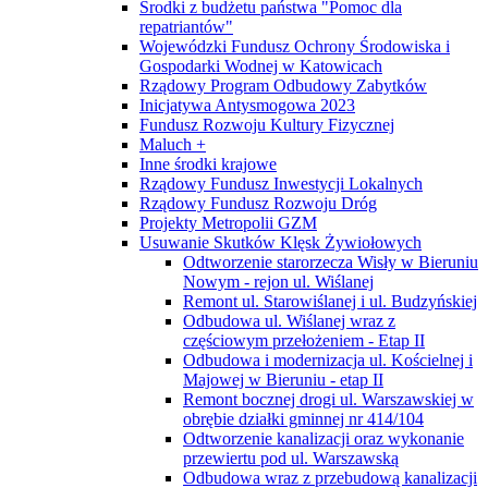
Środki z budżetu państwa "Pomoc dla
repatriantów"
Wojewódzki Fundusz Ochrony Środowiska i
Gospodarki Wodnej w Katowicach
Rządowy Program Odbudowy Zabytków
Inicjatywa Antysmogowa 2023
Fundusz Rozwoju Kultury Fizycznej
Maluch +
Inne środki krajowe
Rządowy Fundusz Inwestycji Lokalnych
Rządowy Fundusz Rozwoju Dróg
Projekty Metropolii GZM
Usuwanie Skutków Klęsk Żywiołowych
Odtworzenie starorzecza Wisły w Bieruniu
Nowym - rejon ul. Wiślanej
Remont ul. Starowiślanej i ul. Budzyńskiej
Odbudowa ul. Wiślanej wraz z
częściowym przełożeniem - Etap II
Odbudowa i modernizacja ul. Kościelnej i
Majowej w Bieruniu - etap II
Remont bocznej drogi ul. Warszawskiej w
obrębie działki gminnej nr 414/104
Odtworzenie kanalizacji oraz wykonanie
przewiertu pod ul. Warszawską
Odbudowa wraz z przebudową kanalizacji