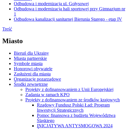
Odbudowa i modernizacja ul. Gołysowej
Odbudowa i modernizacja hali sportowej przy Gimnazjum nr
1
Odbudowa kanalizacji sanitarnej Bierunia Starego - etap IV
Treść
Miasto
Bieruń dla Ukrainy
Miasta partnerskie
Symbole miasta
Honorowi obywatele
Zasłużeni dla miasta
Organizacje pozarządowe
Środki zewnętrzne
Projekty z dofinansowaniem z Unii Europejskiej
Zadania w ramach KPO
Projekty z dofinansowaniem ze środków krajowych
Rządowy Fundusz Polski Ład: Program
Inwestycji Strategicznych
Pomoc finansowa z budżetu Województwa
Śląskiego
INICJATYWA ANTYSMOGOWA 2024