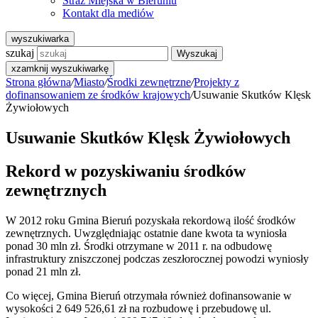
Straż Miejska w Bieruniu
Kontakt dla mediów
wyszukiwarka
szukaj
Wyszukaj
x
zamknij wyszukiwarkę
Strona główna
/
Miasto
/
Środki zewnętrzne
/
Projekty z
dofinansowaniem ze środków krajowych
/
Usuwanie Skutków Klęsk
Żywiołowych
Usuwanie Skutków Klęsk Żywiołowych
Rekord w pozyskiwaniu środków
zewnętrznych
W 2012 roku Gmina Bieruń pozyskała rekordową ilość środków
zewnętrznych. Uwzględniając ostatnie dane kwota ta wyniosła
ponad 30 mln zł. Środki otrzymane w 2011 r. na odbudowę
infrastruktury zniszczonej podczas zeszłorocznej powodzi wyniosły
ponad 21 mln zł.
Co więcej, Gmina Bieruń otrzymała również dofinansowanie w
wysokości 2 649 526,61 zł na rozbudowę i przebudowę ul.