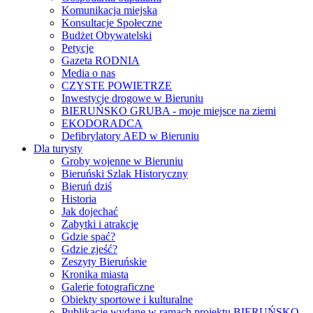
Komunikacja miejska
Konsultacje Społeczne
Budżet Obywatelski
Petycje
Gazeta RODNIA
Media o nas
CZYSTE POWIETRZE
Inwestycje drogowe w Bieruniu
BIERUŃSKO GRUBA - moje miejsce na ziemi
EKODORADCA
Defibrylatory AED w Bieruniu
Dla turysty
Groby wojenne w Bieruniu
Bieruński Szlak Historyczny
Bieruń dziś
Historia
Jak dojechać
Zabytki i atrakcje
Gdzie spać?
Gdzie zjeść?
Zeszyty Bieruńskie
Kronika miasta
Galerie fotograficzne
Obiekty sportowe i kulturalne
Publikacje wydane w ramach projektu BIERUŃSKO