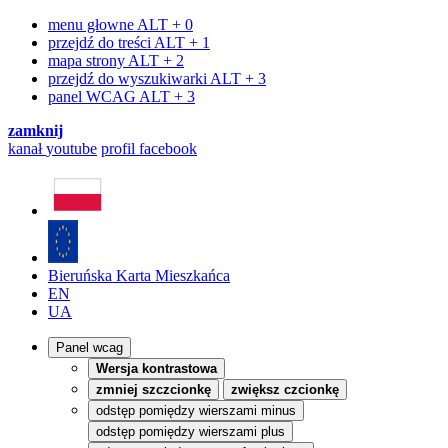
menu głowne
ALT + 0
przejdź do treści
ALT + 1
mapa strony
ALT + 2
przejdź do wyszukiwarki
ALT + 3
panel WCAG
ALT + 3
zamknij
kanał
youtube
profil
facebook
Bieruńska Karta Mieszkańca
EN
UA
Panel wcag
Wersja kontrastowa
zmniej szczcionkę
zwiększ czcionkę
odstęp pomiędzy wierszami minus
odstęp pomiędzy wierszami plus