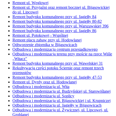
Remont ul. Węglowej
Remont ul. Przyjaźni oraz remont bocznej ul. Bijasowickiej
do ul. Lipcowej
Remont budynku komunalnego przy ul. Jagiełły 84
Remont budynku komunalnego przy ul. Jagiełły 80-82
Remont budynku komunalnego przy ul. Warszawskiej 396
Remont budynku komunalnego przy ul. Jagiełły 86
Remont ul. Potokowej - Wspólnej
Remont placu zabaw przy ul. Hodowlanej
Odtworzenie zbiornika w Bijasowicach
Odbudowa i modernizacja centrum przesiadkowego
Odbudowa i modernizacja terenu przy moście na rzece Wiśle
„Witacz"
Remont budynku komunalnego przy ul. Wawelskiej 31
Rekultywacja części potoku Ściernie oraz remont trzech
przepustów
Remont budynku komunalnego przy ul. Jagiełły 47-53
Remont ul. Dyrdy oraz ul. Hodowlanej
Odbudowa i modernizacja ul. Wita
Odbudowa i modernizacja ul. Budzyńskiej ul. Starowiślanej
Odbudowa i modernizacja ul. Soplicy
Odbudowa i modernizacja ul. Bijasowickiej i ul. Krupniczej
Odbudowa i modernizacja ul. Jagiełły w Bijasowicach
Odbudowa i modernizacja ul. Żywicznej, ul. Lipcowej, ul.
Groblanej