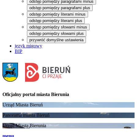
odstęp pomiędzy paragrafami minus
odstęp pomiędzy paragrafami plus
odstęp pomiędzy literami minus
odstęp pomiędzy literami plus
odstęp pomiędzy słowami minus
odstęp pomiędzy słowami plus
przywróć domyślne ustawienia
język migowy
BIP
Oficjalny portal
miasta Bierunia
Urząd Miasta Bieruń
Panorama miasta Bieruń
Urząd Miasta Bierunia
menu