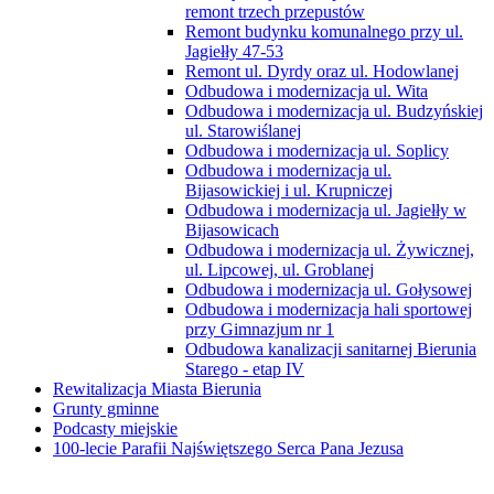
remont trzech przepustów
Remont budynku komunalnego przy ul.
Jagiełły 47-53
Remont ul. Dyrdy oraz ul. Hodowlanej
Odbudowa i modernizacja ul. Wita
Odbudowa i modernizacja ul. Budzyńskiej
ul. Starowiślanej
Odbudowa i modernizacja ul. Soplicy
Odbudowa i modernizacja ul.
Bijasowickiej i ul. Krupniczej
Odbudowa i modernizacja ul. Jagiełły w
Bijasowicach
Odbudowa i modernizacja ul. Żywicznej,
ul. Lipcowej, ul. Groblanej
Odbudowa i modernizacja ul. Gołysowej
Odbudowa i modernizacja hali sportowej
przy Gimnazjum nr 1
Odbudowa kanalizacji sanitarnej Bierunia
Starego - etap IV
Rewitalizacja Miasta Bierunia
Grunty gminne
Podcasty miejskie
100-lecie Parafii Najświętszego Serca Pana Jezusa