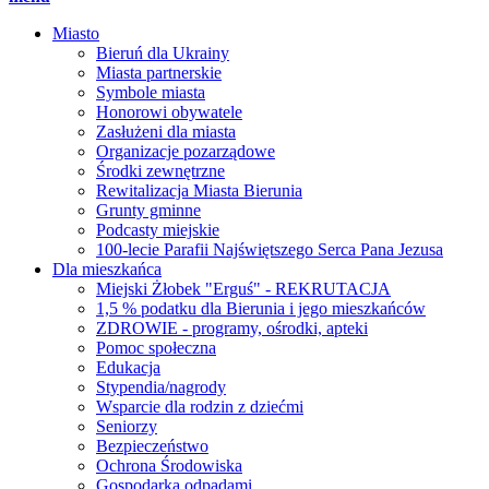
Miasto
Bieruń dla Ukrainy
Miasta partnerskie
Symbole miasta
Honorowi obywatele
Zasłużeni dla miasta
Organizacje pozarządowe
Środki zewnętrzne
Rewitalizacja Miasta Bierunia
Grunty gminne
Podcasty miejskie
100-lecie Parafii Najświętszego Serca Pana Jezusa
Dla mieszkańca
Miejski Żłobek "Erguś" - REKRUTACJA
1,5 % podatku dla Bierunia i jego mieszkańców
ZDROWIE - programy, ośrodki, apteki
Pomoc społeczna
Edukacja
Stypendia/nagrody
Wsparcie dla rodzin z dziećmi
Seniorzy
Bezpieczeństwo
Ochrona Środowiska
Gospodarka odpadami