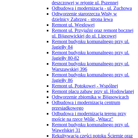
deszczowej w rejonie ul. Pszennej
Odbudowa i modernizacja - ul. Zuchowa
Odtworzenie starorzecza Wisły w
dzielnicy Zabrzeg - strona lewa
Remont ul. Węglowej
Remont ul. Przyjaźni oraz remont bocznej
ul. Bijasowickiej do ul. Lipcowej
Remont budynku komunalnego przy ul.
Jagiełły 84
Remont budynku komunalnego przy ul.
Jagiełły 80-82
Remont budynku komunalnego przy ul.
Warszawskiej 396
Remont budynku komunalnego przy ul.
Jagiełły 86
Remont ul. Potokowej - Wspólnej
Remont placu zabaw przy ul. Hodowlanej
Odtworzenie zbiornika w Bijasowicach
Odbudowa i modernizacja centrum
przesiadkowego
Odbudowa i modernizacja terenu przy
moście na rzece Wiśle „Witacz"
Remont budynku komunalnego przy ul.
Wawelskiej 31
Rekultywacja części potoku Ściernie oraz