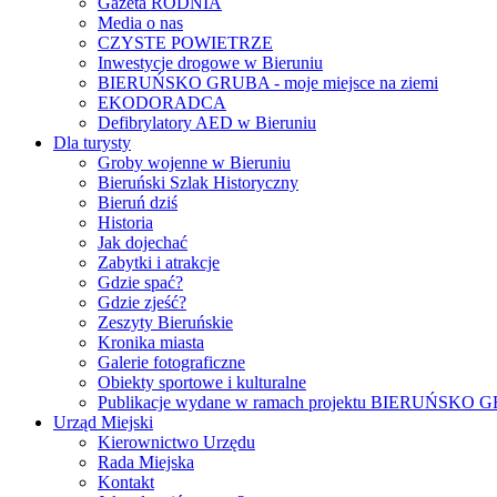
Gazeta RODNIA
Media o nas
CZYSTE POWIETRZE
Inwestycje drogowe w Bieruniu
BIERUŃSKO GRUBA - moje miejsce na ziemi
EKODORADCA
Defibrylatory AED w Bieruniu
Dla turysty
Groby wojenne w Bieruniu
Bieruński Szlak Historyczny
Bieruń dziś
Historia
Jak dojechać
Zabytki i atrakcje
Gdzie spać?
Gdzie zjeść?
Zeszyty Bieruńskie
Kronika miasta
Galerie fotograficzne
Obiekty sportowe i kulturalne
Publikacje wydane w ramach projektu BIERUŃSKO
Urząd Miejski
Kierownictwo Urzędu
Rada Miejska
Kontakt