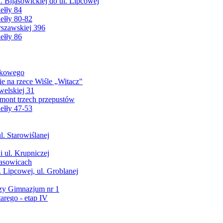
. Bijasowickiej do ul. Lipcowej
ełły 84
ełły 80-82
szawskiej 396
ełły 86
dkowego
e na rzece Wiśle „Witacz"
elskiej 31
emont trzech przepustów
ełły 47-53
. Starowiślanej
i ul. Krupniczej
jasowicach
 Lipcowej, ul. Groblanej
rzy Gimnazjum nr 1
arego - etap IV