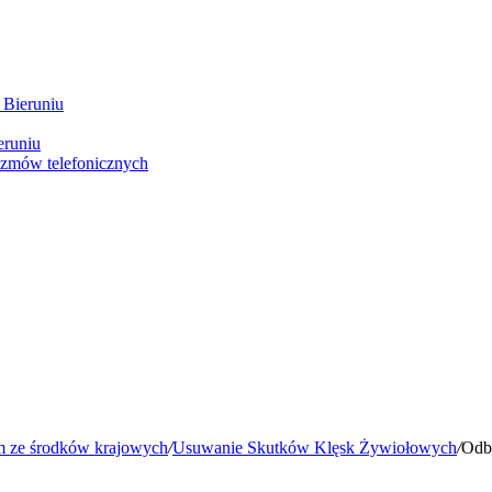
 Bieruniu
eruniu
ozmów telefonicznych
m ze środków krajowych
/
Usuwanie Skutków Klęsk Żywiołowych
/
Odb