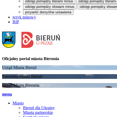
odstęp pomiędzy literami minus
odstęp pomiędzy literami
odstęp pomiędzy słowami minus
odstęp pomiędzy słowam
przywróć domyślne ustawienia
język migowy
BIP
Oficjalny portal
miasta Bierunia
Urząd Miasta Bieruń
Panorama miasta Bieruń
Urząd Miasta Bierunia
menu
Miasto
Bieruń dla Ukrainy
Miasta partnerskie