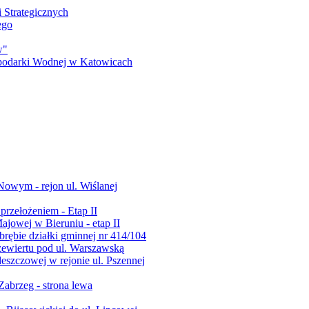
 Strategicznych
ego
w"
podarki Wodnej w Katowicach
Nowym - rejon ul. Wiślanej
rzełożeniem - Etap II
ajowej w Bieruniu - etap II
rębie działki gminnej nr 414/104
zewiertu pod ul. Warszawską
szczowej w rejonie ul. Pszennej
Zabrzeg - strona lewa