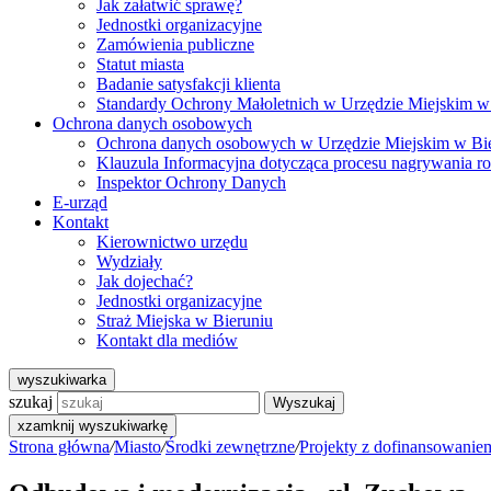
Jak załatwić sprawę?
Jednostki organizacyjne
Zamówienia publiczne
Statut miasta
Badanie satysfakcji klienta
Standardy Ochrony Małoletnich w Urzędzie Miejskim w
Ochrona danych osobowych
Ochrona danych osobowych w Urzędzie Miejskim w Bi
Klauzula Informacyjna dotycząca procesu nagrywania r
Inspektor Ochrony Danych
E-urząd
Kontakt
Kierownictwo urzędu
Wydziały
Jak dojechać?
Jednostki organizacyjne
Straż Miejska w Bieruniu
Kontakt dla mediów
wyszukiwarka
szukaj
Wyszukaj
x
zamknij wyszukiwarkę
Strona główna
/
Miasto
/
Środki zewnętrzne
/
Projekty z dofinansowanie