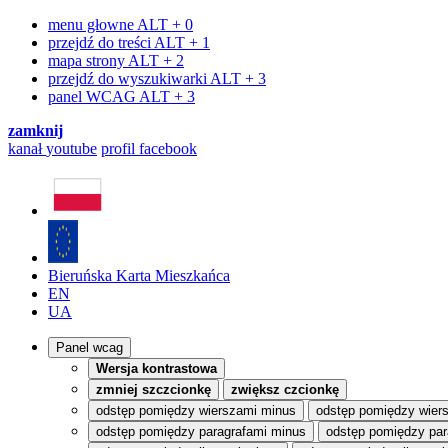
menu głowne
ALT + 0
przejdź do treści
ALT + 1
mapa strony
ALT + 2
przejdź do wyszukiwarki
ALT + 3
panel WCAG
ALT + 3
zamknij
kanał
youtube
profil
facebook
Bieruńska Karta Mieszkańca
EN
UA
Panel wcag
Wersja kontrastowa
zmniej szczcionkę
zwiększ czcionkę
odstęp pomiędzy wierszami minus
odstęp pomiędzy wier
odstęp pomiędzy paragrafami minus
odstęp pomiędzy par