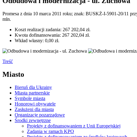
Odbudowa i modernizacja - ul. Zuchowa
Promesa z dnia 10 marca 2011 roku; znak: BUSKŻ-I-5901-20/11 prz
mln.
Koszt realizacji zadania: 267 202,04 zł.
Kwota dofinansowania: 267 202,04 zł.
Wkład własny: 0,00 zł.
Treść
Miasto
Bieruń dla Ukrainy
Miasta partnerskie
Symbole miasta
Honorowi obywatele
Zasłużeni dla miasta
Organizacje pozarządowe
Środki zewnętrzne
Projekty z dofinansowaniem z Unii Europejskiej
Zadania w ramach KPO
Projekty z dofinansowaniem ze środków krajowych