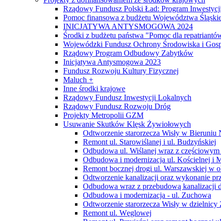
Rządowy Fundusz Polski Ład: Program Inwestycji
Pomoc finansowa z budżetu Województwa Śląski
INICJATYWA ANTYSMOGOWA 2024
Środki z budżetu państwa "Pomoc dla repatriantó
Wojewódzki Fundusz Ochrony Środowiska i Gos
Rządowy Program Odbudowy Zabytków
Inicjatywa Antysmogowa 2023
Fundusz Rozwoju Kultury Fizycznej
Maluch +
Inne środki krajowe
Rządowy Fundusz Inwestycji Lokalnych
Rządowy Fundusz Rozwoju Dróg
Projekty Metropolii GZM
Usuwanie Skutków Klęsk Żywiołowych
Odtworzenie starorzecza Wisły w Bieruniu 
Remont ul. Starowiślanej i ul. Budzyńskiej
Odbudowa ul. Wiślanej wraz z częściowym p
Odbudowa i modernizacja ul. Kościelnej i M
Remont bocznej drogi ul. Warszawskiej w ob
Odtworzenie kanalizacji oraz wykonanie pr
Odbudowa wraz z przebudową kanalizacji de
Odbudowa i modernizacja - ul. Zuchowa
Odtworzenie starorzecza Wisły w dzielnicy 
Remont ul. Węglowej