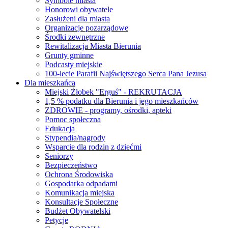
Symbole miasta
Honorowi obywatele
Zasłużeni dla miasta
Organizacje pozarządowe
Środki zewnętrzne
Rewitalizacja Miasta Bierunia
Grunty gminne
Podcasty miejskie
100-lecie Parafii Najświętszego Serca Pana Jezusa
Dla mieszkańca
Miejski Żłobek "Erguś" - REKRUTACJA
1,5 % podatku dla Bierunia i jego mieszkańców
ZDROWIE - programy, ośrodki, apteki
Pomoc społeczna
Edukacja
Stypendia/nagrody
Wsparcie dla rodzin z dziećmi
Seniorzy
Bezpieczeństwo
Ochrona Środowiska
Gospodarka odpadami
Komunikacja miejska
Konsultacje Społeczne
Budżet Obywatelski
Petycje