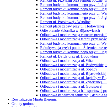
Remont ul. Przyjaźni oraz remont bocznej ul
Remont budynku komunalnego przy ul. Jagi
Remont budynku komunalnego przy ul. Jagi
Remont budynku komunalnego przy ul. War
Remont budynku komunalnego przy ul. Jagi
Remont ul. Potokowej - Wspólnej
Remont placu zabaw przy ul. Hodowlanej
Odtworzenie zbiornika w Bijasowicach
Odbudowa i modernizacja centrum przesia
Odbudowa i modernizacja terenu przy mości
Remont budynku komunalnego przy ul. Waw
Rekultywacja części potoku Ściernie oraz r
Remont budynku komunalnego przy ul. Jagi
Remont ul. Dyrdy oraz ul. Hodowlanej
Odbudowa i modernizacja ul. Wita
Odbudowa i modernizacja ul. Budzyńskiej ul
Odbudowa i modernizacja ul. Soplicy
Odbudowa i modernizacja ul. Bijasowickiej 
Odbudowa i modernizacja ul. Jagiełły w Bi
Odbudowa i modernizacja ul. Żywicznej, ul.
Odbudowa i modernizacja ul. Gołysowej
Odbudowa i modernizacja hali sportowej p
Odbudowa kanalizacji sanitarnej Bierunia St
Rewitalizacja Miasta Bierunia
Grunty gminne