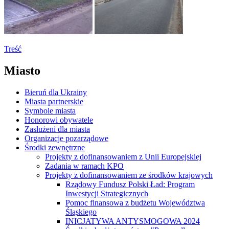
Treść
Miasto
Bieruń dla Ukrainy
Miasta partnerskie
Symbole miasta
Honorowi obywatele
Zasłużeni dla miasta
Organizacje pozarządowe
Środki zewnętrzne
Projekty z dofinansowaniem z Unii Europejskiej
Zadania w ramach KPO
Projekty z dofinansowaniem ze środków krajowych
Rządowy Fundusz Polski Ład: Program
Inwestycji Strategicznych
Pomoc finansowa z budżetu Województwa
Śląskiego
INICJATYWA ANTYSMOGOWA 2024