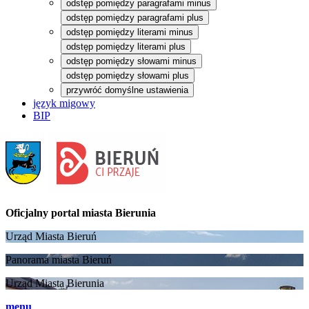
odstęp pomiędzy paragrafami minus
odstęp pomiędzy paragrafami plus
odstęp pomiędzy literami minus
odstęp pomiędzy literami plus
odstęp pomiędzy słowami minus
odstęp pomiędzy słowami plus
przywróć domyślne ustawienia
język migowy
BIP
Oficjalny portal
miasta Bierunia
Urząd Miasta Bieruń
Panorama miasta Bieruń
Urząd Miasta Bierunia
menu