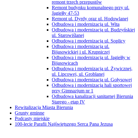
remont trzech przepustów
Remont budynku komunalnego przy ul.
Jagiełły 47-53
Remont ul. Dyrdy oraz ul. Hodowlanej
Odbudowa i modernizacja ul. Wita
Odbudowa i modernizacja ul. Budzyńskiej
ul. Starowiślanej
Odbudowa i modernizacja ul. Soplicy
Odbudowa i modernizacja ul.
Bijasowickiej i ul. Krupniczej
Odbudowa i modernizacja ul. Jagiełły w
Bijasowicach
Odbudowa i modernizacja ul. Żywicznej,
ul. Lipcowej, ul. Groblanej
Odbudowa i modernizacja ul. Gołysowej
Odbudowa i modernizacja hali sportowej
przy Gimnazjum nr 1
Odbudowa kanalizacji sanitarnej Bierunia
Starego - etap IV
Rewitalizacja Miasta Bierunia
Grunty gminne
Podcasty miejskie
100-lecie Parafii Najświętszego Serca Pana Jezusa