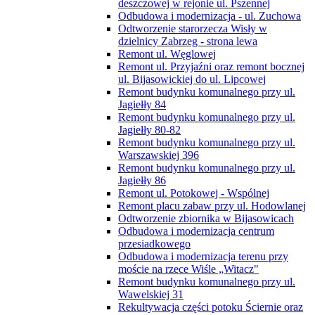
deszczowej w rejonie ul. Pszennej
Odbudowa i modernizacja - ul. Zuchowa
Odtworzenie starorzecza Wisły w
dzielnicy Zabrzeg - strona lewa
Remont ul. Węglowej
Remont ul. Przyjaźni oraz remont bocznej
ul. Bijasowickiej do ul. Lipcowej
Remont budynku komunalnego przy ul.
Jagiełły 84
Remont budynku komunalnego przy ul.
Jagiełły 80-82
Remont budynku komunalnego przy ul.
Warszawskiej 396
Remont budynku komunalnego przy ul.
Jagiełły 86
Remont ul. Potokowej - Wspólnej
Remont placu zabaw przy ul. Hodowlanej
Odtworzenie zbiornika w Bijasowicach
Odbudowa i modernizacja centrum
przesiadkowego
Odbudowa i modernizacja terenu przy
moście na rzece Wiśle „Witacz"
Remont budynku komunalnego przy ul.
Wawelskiej 31
Rekultywacja części potoku Ściernie oraz