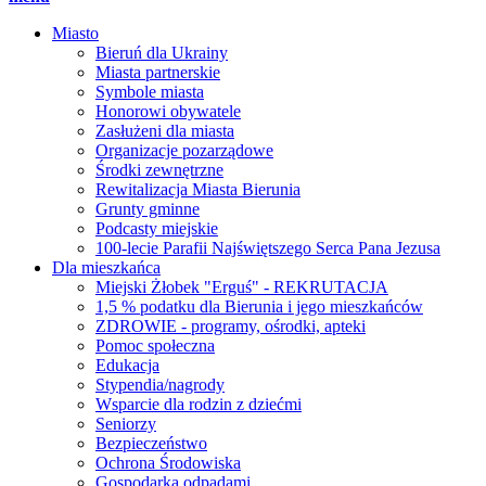
Miasto
Bieruń dla Ukrainy
Miasta partnerskie
Symbole miasta
Honorowi obywatele
Zasłużeni dla miasta
Organizacje pozarządowe
Środki zewnętrzne
Rewitalizacja Miasta Bierunia
Grunty gminne
Podcasty miejskie
100-lecie Parafii Najświętszego Serca Pana Jezusa
Dla mieszkańca
Miejski Żłobek "Erguś" - REKRUTACJA
1,5 % podatku dla Bierunia i jego mieszkańców
ZDROWIE - programy, ośrodki, apteki
Pomoc społeczna
Edukacja
Stypendia/nagrody
Wsparcie dla rodzin z dziećmi
Seniorzy
Bezpieczeństwo
Ochrona Środowiska
Gospodarka odpadami