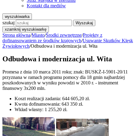
Straż Miejska w Bieruniu
Kontakt dla mediów
wyszukiwarka
szukaj
Wyszukaj
x
zamknij wyszukiwarkę
Strona główna
/
Miasto
/
Środki zewnętrzne
/
Projekty z
dofinansowaniem ze środków krajowych
/
Usuwanie Skutków Klęsk
Żywiołowych
/
Odbudowa i modernizacja ul. Wita
Odbudowa i modernizacja ul. Wita
Promesa z dnia 10 marca 2011 roku; znak: BUSKŻ-I-5901-20/11
przyznana w ramach programu pomocy dla 18 gmin najbardziej
poszkodowanych w wyniku powodzi w 2010 r. - instrument
finansowy 3x200 mln.
Koszt realizacji zadania: 644 605,20 zł.
Kwota dofinansowania: 643 350 zł.
Wkład własny: 1 255,20 zł.