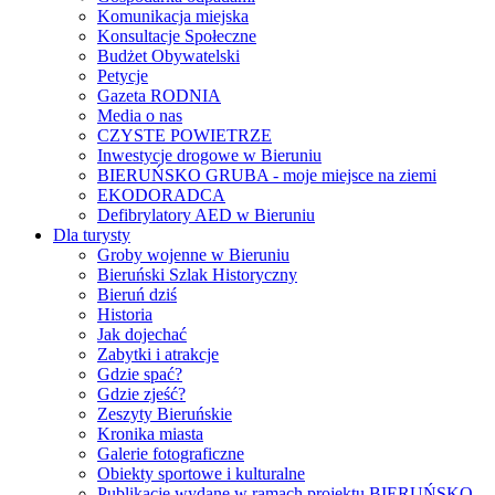
Komunikacja miejska
Konsultacje Społeczne
Budżet Obywatelski
Petycje
Gazeta RODNIA
Media o nas
CZYSTE POWIETRZE
Inwestycje drogowe w Bieruniu
BIERUŃSKO GRUBA - moje miejsce na ziemi
EKODORADCA
Defibrylatory AED w Bieruniu
Dla turysty
Groby wojenne w Bieruniu
Bieruński Szlak Historyczny
Bieruń dziś
Historia
Jak dojechać
Zabytki i atrakcje
Gdzie spać?
Gdzie zjeść?
Zeszyty Bieruńskie
Kronika miasta
Galerie fotograficzne
Obiekty sportowe i kulturalne
Publikacje wydane w ramach projektu BIERUŃSKO