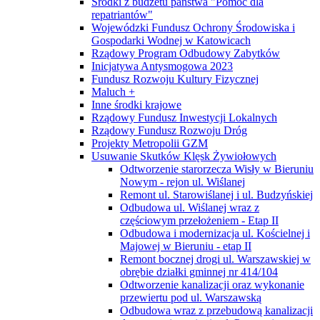
Środki z budżetu państwa "Pomoc dla
repatriantów"
Wojewódzki Fundusz Ochrony Środowiska i
Gospodarki Wodnej w Katowicach
Rządowy Program Odbudowy Zabytków
Inicjatywa Antysmogowa 2023
Fundusz Rozwoju Kultury Fizycznej
Maluch +
Inne środki krajowe
Rządowy Fundusz Inwestycji Lokalnych
Rządowy Fundusz Rozwoju Dróg
Projekty Metropolii GZM
Usuwanie Skutków Klęsk Żywiołowych
Odtworzenie starorzecza Wisły w Bieruniu
Nowym - rejon ul. Wiślanej
Remont ul. Starowiślanej i ul. Budzyńskiej
Odbudowa ul. Wiślanej wraz z
częściowym przełożeniem - Etap II
Odbudowa i modernizacja ul. Kościelnej i
Majowej w Bieruniu - etap II
Remont bocznej drogi ul. Warszawskiej w
obrębie działki gminnej nr 414/104
Odtworzenie kanalizacji oraz wykonanie
przewiertu pod ul. Warszawską
Odbudowa wraz z przebudową kanalizacji