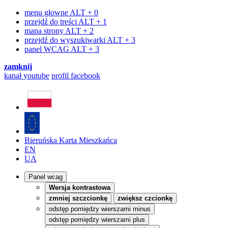
menu głowne
ALT + 0
przejdź do treści
ALT + 1
mapa strony
ALT + 2
przejdź do wyszukiwarki
ALT + 3
panel WCAG
ALT + 3
zamknij
kanał
youtube
profil
facebook
Bieruńska Karta Mieszkańca
EN
UA
Panel wcag
Wersja kontrastowa
zmniej szczcionkę
zwiększ czcionkę
odstęp pomiędzy wierszami minus
odstęp pomiędzy wierszami plus