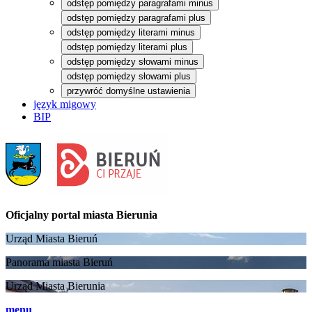
odstęp pomiędzy paragrafami minus
odstęp pomiędzy paragrafami plus
odstęp pomiędzy literami minus
odstęp pomiędzy literami plus
odstęp pomiędzy słowami minus
odstęp pomiędzy słowami plus
przywróć domyślne ustawienia
język migowy
BIP
Oficjalny portal
miasta Bierunia
Urząd Miasta Bieruń
Panorama miasta Bieruń
Urząd Miasta Bierunia
menu