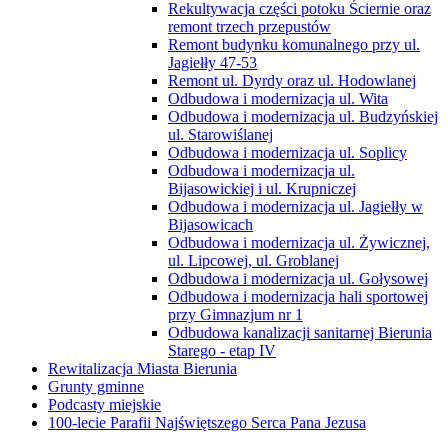
Rekultywacja części potoku Ściernie oraz
remont trzech przepustów
Remont budynku komunalnego przy ul.
Jagiełły 47-53
Remont ul. Dyrdy oraz ul. Hodowlanej
Odbudowa i modernizacja ul. Wita
Odbudowa i modernizacja ul. Budzyńskiej
ul. Starowiślanej
Odbudowa i modernizacja ul. Soplicy
Odbudowa i modernizacja ul.
Bijasowickiej i ul. Krupniczej
Odbudowa i modernizacja ul. Jagiełły w
Bijasowicach
Odbudowa i modernizacja ul. Żywicznej,
ul. Lipcowej, ul. Groblanej
Odbudowa i modernizacja ul. Gołysowej
Odbudowa i modernizacja hali sportowej
przy Gimnazjum nr 1
Odbudowa kanalizacji sanitarnej Bierunia
Starego - etap IV
Rewitalizacja Miasta Bierunia
Grunty gminne
Podcasty miejskie
100-lecie Parafii Najświętszego Serca Pana Jezusa