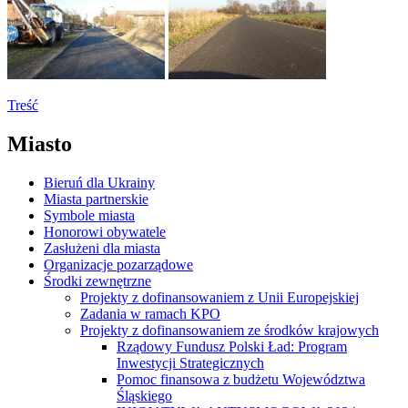
Treść
Miasto
Bieruń dla Ukrainy
Miasta partnerskie
Symbole miasta
Honorowi obywatele
Zasłużeni dla miasta
Organizacje pozarządowe
Środki zewnętrzne
Projekty z dofinansowaniem z Unii Europejskiej
Zadania w ramach KPO
Projekty z dofinansowaniem ze środków krajowych
Rządowy Fundusz Polski Ład: Program
Inwestycji Strategicznych
Pomoc finansowa z budżetu Województwa
Śląskiego