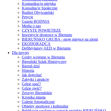
Komunikacja miejska
Konsultacje Społeczne
Budżet Obywatelski
Petycje
Gazeta RODNIA
Media o nas
CZYSTE POWIETRZE
Inwestycje drogowe w Bieruniu
BIERUŃSKO GRUBA - moje miejsce na ziemi
EKODORADCA
Defibrylatory AED w Bieruniu
Dla turysty
Groby wojenne w Bieruniu
Bieruński Szlak Historyczny
Bieruń dziś
Historia
Jak dojechać
Zabytki i atrakcje
Gdzie spać?
Gdzie zjeść?
Zeszyty Bieruńskie
Kronika miasta
Galerie fotograficzne
Obiekty sportowe i kulturalne
Publikacje wydane w ramach projektu BIERUŃSKO