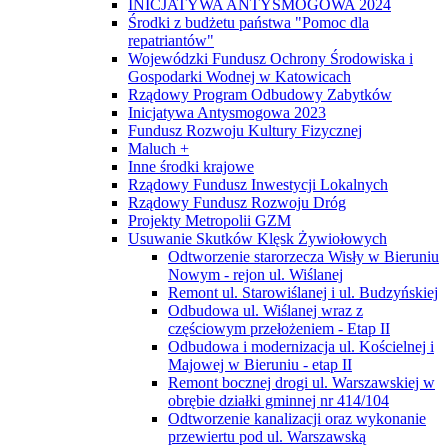
INICJATYWA ANTYSMOGOWA 2024
Środki z budżetu państwa "Pomoc dla
repatriantów"
Wojewódzki Fundusz Ochrony Środowiska i
Gospodarki Wodnej w Katowicach
Rządowy Program Odbudowy Zabytków
Inicjatywa Antysmogowa 2023
Fundusz Rozwoju Kultury Fizycznej
Maluch +
Inne środki krajowe
Rządowy Fundusz Inwestycji Lokalnych
Rządowy Fundusz Rozwoju Dróg
Projekty Metropolii GZM
Usuwanie Skutków Klęsk Żywiołowych
Odtworzenie starorzecza Wisły w Bieruniu
Nowym - rejon ul. Wiślanej
Remont ul. Starowiślanej i ul. Budzyńskiej
Odbudowa ul. Wiślanej wraz z
częściowym przełożeniem - Etap II
Odbudowa i modernizacja ul. Kościelnej i
Majowej w Bieruniu - etap II
Remont bocznej drogi ul. Warszawskiej w
obrębie działki gminnej nr 414/104
Odtworzenie kanalizacji oraz wykonanie
przewiertu pod ul. Warszawską