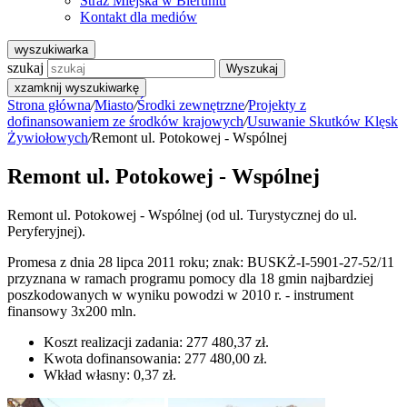
Straż Miejska w Bieruniu
Kontakt dla mediów
wyszukiwarka
szukaj
Wyszukaj
x
zamknij wyszukiwarkę
Strona główna
/
Miasto
/
Środki zewnętrzne
/
Projekty z
dofinansowaniem ze środków krajowych
/
Usuwanie Skutków Klęsk
Żywiołowych
/
Remont ul. Potokowej - Wspólnej
Remont ul. Potokowej - Wspólnej
Remont ul. Potokowej - Wspólnej (od ul. Turystycznej do ul.
Peryferyjnej).
Promesa z dnia 28 lipca 2011 roku; znak: BUSKŻ-I-5901-27-52/11
przyznana w ramach programu pomocy dla 18 gmin najbardziej
poszkodowanych w wyniku powodzi w 2010 r. - instrument
finansowy 3x200 mln.
Koszt realizacji zadania: 277 480,37 zł.
Kwota dofinansowania: 277 480,00 zł.
Wkład własny: 0,37 zł.