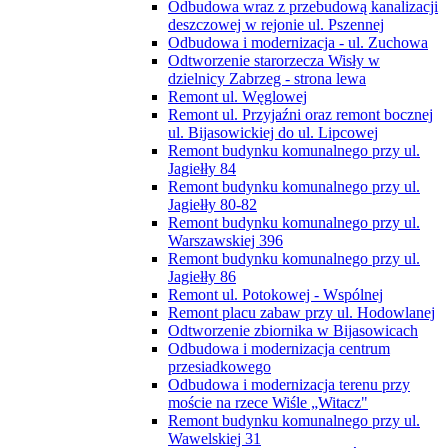
Odbudowa wraz z przebudową kanalizacji
deszczowej w rejonie ul. Pszennej
Odbudowa i modernizacja - ul. Zuchowa
Odtworzenie starorzecza Wisły w
dzielnicy Zabrzeg - strona lewa
Remont ul. Węglowej
Remont ul. Przyjaźni oraz remont bocznej
ul. Bijasowickiej do ul. Lipcowej
Remont budynku komunalnego przy ul.
Jagiełły 84
Remont budynku komunalnego przy ul.
Jagiełły 80-82
Remont budynku komunalnego przy ul.
Warszawskiej 396
Remont budynku komunalnego przy ul.
Jagiełły 86
Remont ul. Potokowej - Wspólnej
Remont placu zabaw przy ul. Hodowlanej
Odtworzenie zbiornika w Bijasowicach
Odbudowa i modernizacja centrum
przesiadkowego
Odbudowa i modernizacja terenu przy
moście na rzece Wiśle „Witacz"
Remont budynku komunalnego przy ul.
Wawelskiej 31