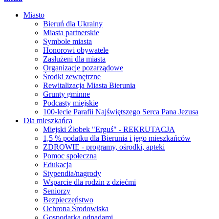
Miasto
Bieruń dla Ukrainy
Miasta partnerskie
Symbole miasta
Honorowi obywatele
Zasłużeni dla miasta
Organizacje pozarządowe
Środki zewnętrzne
Rewitalizacja Miasta Bierunia
Grunty gminne
Podcasty miejskie
100-lecie Parafii Najświętszego Serca Pana Jezusa
Dla mieszkańca
Miejski Żłobek "Erguś" - REKRUTACJA
1,5 % podatku dla Bierunia i jego mieszkańców
ZDROWIE - programy, ośrodki, apteki
Pomoc społeczna
Edukacja
Stypendia/nagrody
Wsparcie dla rodzin z dziećmi
Seniorzy
Bezpieczeństwo
Ochrona Środowiska
Gospodarka odpadami