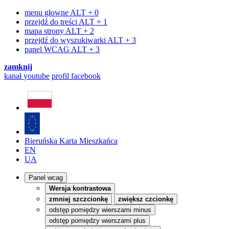
menu głowne
ALT + 0
przejdź do treści
ALT + 1
mapa strony
ALT + 2
przejdź do wyszukiwarki
ALT + 3
panel WCAG
ALT + 3
zamknij
kanał
youtube
profil
facebook
Bieruńska Karta Mieszkańca
EN
UA
Panel wcag
Wersja kontrastowa
zmniej szczcionkę
zwiększ czcionkę
odstęp pomiędzy wierszami minus
odstęp pomiędzy wierszami plus