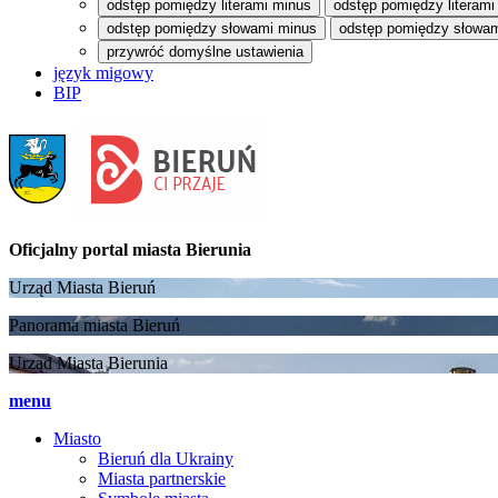
odstęp pomiędzy literami minus
odstęp pomiędzy literami
odstęp pomiędzy słowami minus
odstęp pomiędzy słowam
przywróć domyślne ustawienia
język migowy
BIP
Oficjalny portal
miasta Bierunia
Urząd Miasta Bieruń
Panorama miasta Bieruń
Urząd Miasta Bierunia
menu
Miasto
Bieruń dla Ukrainy
Miasta partnerskie