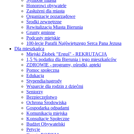
Symbole miasta
Honorowi obywatele
Zasłużeni dla miasta
Organizacje pozarządowe
Środki zewnętrzne
Rewitalizacja Miasta Bierunia
Grunty gminne
Podcasty miejskie
100-lecie Parafii Najświętszego Serca Pana Jezusa
Dla mieszkańca
Miejski Żłobek "Erguś" - REKRUTACJA
1,5 % podatku dla Bierunia i jego mieszkańców
ZDROWIE - programy, ośrodki, apteki
Pomoc społeczna
Edukacja
Stypendia/nagrody
Wsparcie dla rodzin z dziećmi
Seniorzy
Bezpieczeństwo
Ochrona Środowiska
Gospodarka odpadami
Komunikacja miejska
Konsultacje Społeczne
Budżet Obywatelski
Petycje