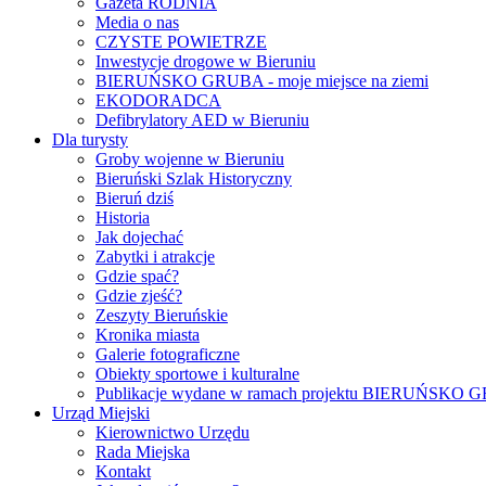
Gazeta RODNIA
Media o nas
CZYSTE POWIETRZE
Inwestycje drogowe w Bieruniu
BIERUŃSKO GRUBA - moje miejsce na ziemi
EKODORADCA
Defibrylatory AED w Bieruniu
Dla turysty
Groby wojenne w Bieruniu
Bieruński Szlak Historyczny
Bieruń dziś
Historia
Jak dojechać
Zabytki i atrakcje
Gdzie spać?
Gdzie zjeść?
Zeszyty Bieruńskie
Kronika miasta
Galerie fotograficzne
Obiekty sportowe i kulturalne
Publikacje wydane w ramach projektu BIERUŃSKO
Urząd Miejski
Kierownictwo Urzędu
Rada Miejska
Kontakt