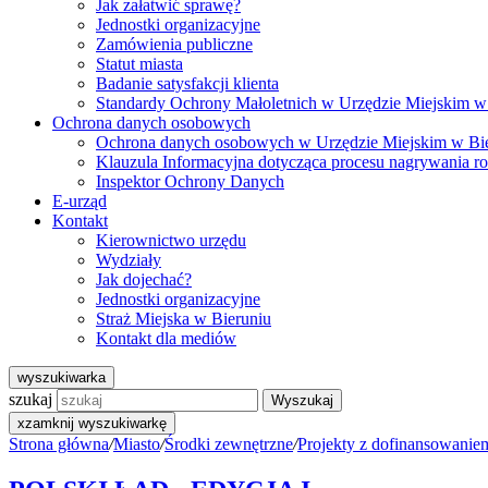
Jak załatwić sprawę?
Jednostki organizacyjne
Zamówienia publiczne
Statut miasta
Badanie satysfakcji klienta
Standardy Ochrony Małoletnich w Urzędzie Miejskim w
Ochrona danych osobowych
Ochrona danych osobowych w Urzędzie Miejskim w Bi
Klauzula Informacyjna dotycząca procesu nagrywania r
Inspektor Ochrony Danych
E-urząd
Kontakt
Kierownictwo urzędu
Wydziały
Jak dojechać?
Jednostki organizacyjne
Straż Miejska w Bieruniu
Kontakt dla mediów
wyszukiwarka
szukaj
Wyszukaj
x
zamknij wyszukiwarkę
Strona główna
/
Miasto
/
Środki zewnętrzne
/
Projekty z dofinansowanie