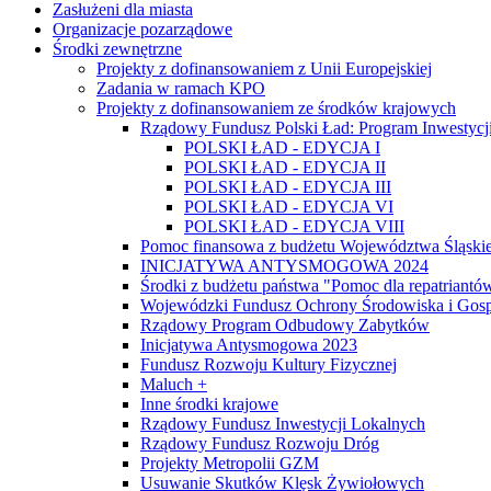
Zasłużeni dla miasta
Organizacje pozarządowe
Środki zewnętrzne
Projekty z dofinansowaniem z Unii Europejskiej
Zadania w ramach KPO
Projekty z dofinansowaniem ze środków krajowych
Rządowy Fundusz Polski Ład: Program Inwestycji
POLSKI ŁAD - EDYCJA I
POLSKI ŁAD - EDYCJA II
POLSKI ŁAD - EDYCJA III
POLSKI ŁAD - EDYCJA VI
POLSKI ŁAD - EDYCJA VIII
Pomoc finansowa z budżetu Województwa Śląski
INICJATYWA ANTYSMOGOWA 2024
Środki z budżetu państwa "Pomoc dla repatriantó
Wojewódzki Fundusz Ochrony Środowiska i Gos
Rządowy Program Odbudowy Zabytków
Inicjatywa Antysmogowa 2023
Fundusz Rozwoju Kultury Fizycznej
Maluch +
Inne środki krajowe
Rządowy Fundusz Inwestycji Lokalnych
Rządowy Fundusz Rozwoju Dróg
Projekty Metropolii GZM
Usuwanie Skutków Klęsk Żywiołowych