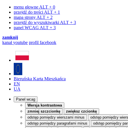
menu głowne
ALT + 0
przejdź do treści
ALT + 1
mapa strony
ALT + 2
przejdź do wyszukiwarki
ALT + 3
panel WCAG
ALT + 3
zamknij
kanał
youtube
profil
facebook
Bieruńska Karta Mieszkańca
EN
UA
Panel wcag
Wersja kontrastowa
zmniej szczcionkę
zwiększ czcionkę
odstęp pomiędzy wierszami minus
odstęp pomiędzy wier
odstęp pomiędzy paragrafami minus
odstęp pomiędzy par