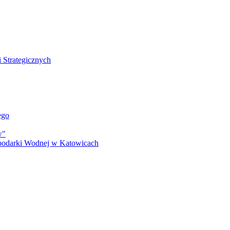
 Strategicznych
ego
w"
podarki Wodnej w Katowicach