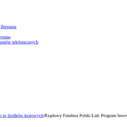
 Bieruniu
eruniu
ozmów telefonicznych
m ze środków krajowych
/
Rządowy Fundusz Polski Ład: Program Inwest