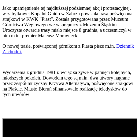
Jako upamiętnienie tej najdłuższej podziemnej akcji protestacyjnej,
w zabytkowej Kopalni Guido w Zabrzu powstała trasa poświęcona
strajkowi w KWK “Piast”. Została przygotowana przez Muzeum
Górnictwa Węglowego we współpracy z Muzeum Śląskim.
Uroczyste otwarcie trasy miało miejsce 8 grudnia, a uczestniczył w
nim m.in. premier Mateusz Morawiecki.
O nowej trasie, poświęconej górnikom z Piasta pisze m.in.
Dziennik
Zachodni.
Wydarzenia z grudnia 1981 r. wciąż sa żywe w pamięci kolejnych,
młodszych pokoleń. Dowodem tego są m.in. dwa utwory nagrane
przez zespół muzyczny Krzywa Alternatywa, poświęcone strakjowi
na Piaście. Miasto Bieruń sfinansowało realizację teledysków do
tych utwórów: