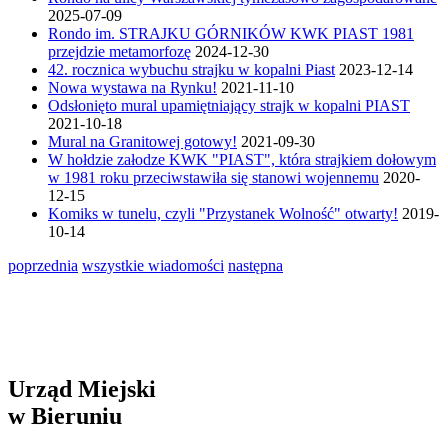
2025-07-09
Rondo im. STRAJKU GÓRNIKÓW KWK PIAST 1981
przejdzie metamorfozę
2024-12-30
42. rocznica wybuchu strajku w kopalni Piast
2023-12-14
Nowa wystawa na Rynku!
2021-11-10
Odsłonięto mural upamiętniający strajk w kopalni PIAST
2021-10-18
Mural na Granitowej gotowy!
2021-09-30
W hołdzie załodze KWK "PIAST", która strajkiem dołowym
w 1981 roku przeciwstawiła się stanowi wojennemu
2020-
12-15
Komiks w tunelu, czyli "Przystanek Wolność" otwarty!
2019-
10-14
poprzednia
wszystkie wiadomości
następna
Urząd Miejski
w Bieruniu