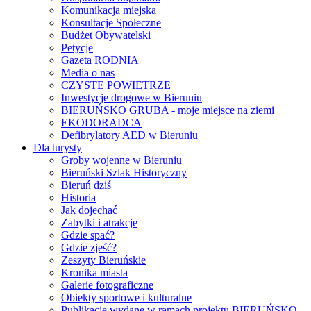
Komunikacja miejska
Konsultacje Społeczne
Budżet Obywatelski
Petycje
Gazeta RODNIA
Media o nas
CZYSTE POWIETRZE
Inwestycje drogowe w Bieruniu
BIERUŃSKO GRUBA - moje miejsce na ziemi
EKODORADCA
Defibrylatory AED w Bieruniu
Dla turysty
Groby wojenne w Bieruniu
Bieruński Szlak Historyczny
Bieruń dziś
Historia
Jak dojechać
Zabytki i atrakcje
Gdzie spać?
Gdzie zjeść?
Zeszyty Bieruńskie
Kronika miasta
Galerie fotograficzne
Obiekty sportowe i kulturalne
Publikacje wydane w ramach projektu BIERUŃSKO