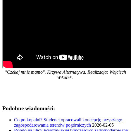
"Czekaj mnie mamo". Krzywa Alternatywa. Realizacja: Wojciech
Wikarek.
Podobne wiadomości:
Co po kopalni? Studenci opracowali koncepcję przyszłego
zagospodarowania terenów pogórniczych
2026-02-05
Rondo na ulicy Warszawskiej tymczasowo zagospodarowane