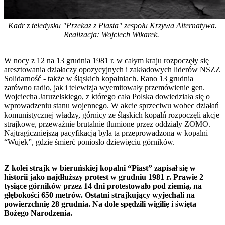
Kadr z teledysku "Przekaz z Piasta" zespołu Krzywa Alternatywa.
Realizacja: Wojciech Wikarek.
W nocy z 12 na 13 grudnia 1981 r. w całym kraju rozpoczęły się
aresztowania działaczy opozycyjnych i zakładowych liderów NSZZ
Solidarność - także w śląskich kopalniach. Rano 13 grudnia
zarówno radio, jak i telewizja wyemitowały przemówienie gen.
Wojciecha Jaruzelskiego, z którego cała Polska dowiedziała się o
wprowadzeniu stanu wojennego. W akcie sprzeciwu wobec działań
komunistycznej władzy, górnicy ze śląskich kopalń rozpoczęli akcje
strajkowe, przeważnie brutalnie tłumione przez oddziały ZOMO.
Najtragiczniejszą pacyfikacją była ta przeprowadzona w kopalni
“Wujek”, gdzie śmierć poniosło dziewięciu górników.
Z kolei strajk w bieruńskiej kopalni “Piast” zapisał się w
historii jako najdłuższy protest w grudniu 1981 r. Prawie 2
tysiące górników przez 14 dni protestowało pod ziemią, na
głębokości 650 metrów. Ostatni strajkujący wyjechali na
powierzchnię 28 grudnia. Na dole spędzili wigilię i święta
Bożego Narodzenia.