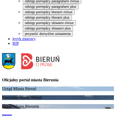
odstęp pomiędzy paragrafami minus
odstęp pomiędzy paragrafami plus
odstęp pomiędzy literami minus
odstęp pomiędzy literami plus
odstęp pomiędzy słowami minus
odstęp pomiędzy słowami plus
przywróć domyślne ustawienia
język migowy
BIP
Oficjalny portal
miasta Bierunia
Urząd Miasta Bieruń
Panorama miasta Bieruń
Urząd Miasta Bierunia
menu