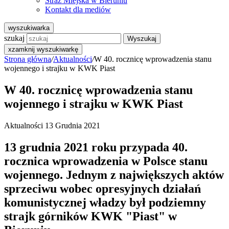
Straż Miejska w Bieruniu
Kontakt dla mediów
wyszukiwarka
szukaj
Wyszukaj
x
zamknij wyszukiwarkę
Strona główna
/
Aktualności
/
W 40. rocznicę wprowadzenia stanu
wojennego i strajku w KWK Piast
W 40. rocznicę wprowadzenia stanu
wojennego i strajku w KWK Piast
Aktualności
13 Grudnia 2021
13 grudnia 2021 roku przypada 40.
rocznica wprowadzenia w Polsce stanu
wojennego. Jednym z największych aktów
sprzeciwu wobec opresyjnych działań
komunistycznej władzy był podziemny
strajk górników KWK "Piast" w