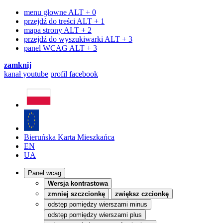
menu głowne
ALT + 0
przejdź do treści
ALT + 1
mapa strony
ALT + 2
przejdź do wyszukiwarki
ALT + 3
panel WCAG
ALT + 3
zamknij
kanał
youtube
profil
facebook
Bieruńska Karta Mieszkańca
EN
UA
Panel wcag
Wersja kontrastowa
zmniej szczcionkę
zwiększ czcionkę
odstęp pomiędzy wierszami minus
odstęp pomiędzy wierszami plus