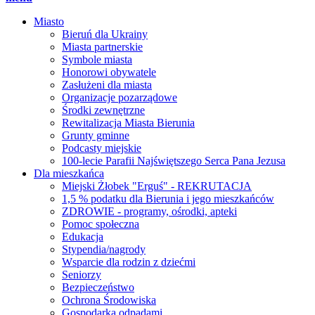
Miasto
Bieruń dla Ukrainy
Miasta partnerskie
Symbole miasta
Honorowi obywatele
Zasłużeni dla miasta
Organizacje pozarządowe
Środki zewnętrzne
Rewitalizacja Miasta Bierunia
Grunty gminne
Podcasty miejskie
100-lecie Parafii Najświętszego Serca Pana Jezusa
Dla mieszkańca
Miejski Żłobek "Erguś" - REKRUTACJA
1,5 % podatku dla Bierunia i jego mieszkańców
ZDROWIE - programy, ośrodki, apteki
Pomoc społeczna
Edukacja
Stypendia/nagrody
Wsparcie dla rodzin z dziećmi
Seniorzy
Bezpieczeństwo
Ochrona Środowiska
Gospodarka odpadami