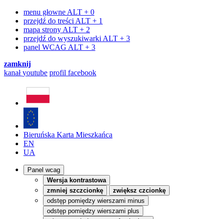
menu głowne
ALT + 0
przejdź do treści
ALT + 1
mapa strony
ALT + 2
przejdź do wyszukiwarki
ALT + 3
panel WCAG
ALT + 3
zamknij
kanał
youtube
profil
facebook
Bieruńska Karta Mieszkańca
EN
UA
Panel wcag
Wersja kontrastowa
zmniej szczcionkę
zwiększ czcionkę
odstęp pomiędzy wierszami minus
odstęp pomiędzy wierszami plus