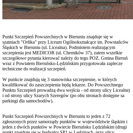
Punkt Szczepień Powszechnych w Bieruniu znajduje się w
szatniach "Orlika" przy
Liceum Ogólnokształcące im. Powstańców
Śląskich w Bieruniu
(ul. Licealna). Podmiotem realizującym
szczepienia jest
MEDICOR (ul. Chemików 37), zatem wszelkie
szczegółowe pytania kierować należy do tego POZ. Gmina Bieruń
wraz z Powiatem Bieruńsko-Lędzińskim przygotowała zaplecze
techniczne do realizacji szczepień.
W punkcie znajdują się 3 stanowiska szczepienne, w których
kwalifikować do zaszczepienia będą lekarze. Do Powszechnego
Punktu Szczepień prowadzą dwa wejścia - od strony ulicy Licealnej
i od strony ulicy Szarych Szeregów (po obu stronach dostępne sa
parkingi dla samochodów).
Punkt Szczepień Powszechnych w Bieruniu
to jeden z 72
zgłoszonych przez samorządy punktów w województwie śląskim i
jeden z dwóch punktów w Powiecie Bieruńsko Lędzińskim (drugi
punkt znajduje się w budynku SP1 w Lędzinach, przy ulicy