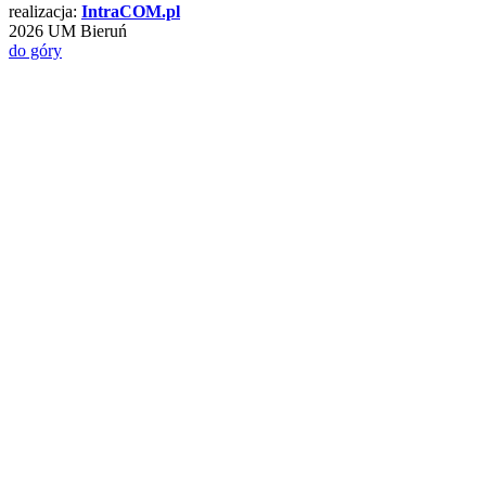
realizacja:
Intra
COM
.pl
2026 UM Bieruń
do góry