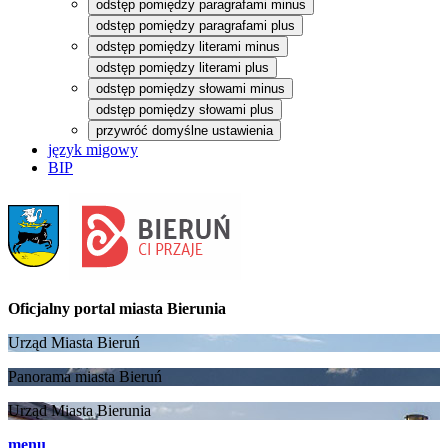
odstęp pomiędzy paragrafami minus
odstęp pomiędzy paragrafami plus
odstęp pomiędzy literami minus
odstęp pomiędzy literami plus
odstęp pomiędzy słowami minus
odstęp pomiędzy słowami plus
przywróć domyślne ustawienia
język migowy
BIP
Oficjalny portal
miasta Bierunia
Urząd Miasta Bieruń
Panorama miasta Bieruń
Urząd Miasta Bierunia
menu