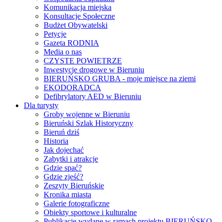
Komunikacja miejska
Konsultacje Społeczne
Budżet Obywatelski
Petycje
Gazeta RODNIA
Media o nas
CZYSTE POWIETRZE
Inwestycje drogowe w Bieruniu
BIERUŃSKO GRUBA - moje miejsce na ziemi
EKODORADCA
Defibrylatory AED w Bieruniu
Dla turysty
Groby wojenne w Bieruniu
Bieruński Szlak Historyczny
Bieruń dziś
Historia
Jak dojechać
Zabytki i atrakcje
Gdzie spać?
Gdzie zjeść?
Zeszyty Bieruńskie
Kronika miasta
Galerie fotograficzne
Obiekty sportowe i kulturalne
Publikacje wydane w ramach projektu BIERUŃSKO