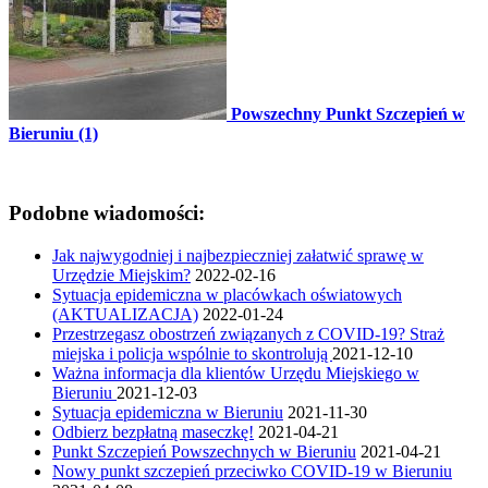
Powszechny Punkt Szczepień w
Bieruniu (1)
Podobne wiadomości:
Jak najwygodniej i najbezpieczniej załatwić sprawę w
Urzędzie Miejskim?
2022-02-16
Sytuacja epidemiczna w placówkach oświatowych
(AKTUALIZACJA)
2022-01-24
Przestrzegasz obostrzeń związanych z COVID-19? Straż
miejska i policja wspólnie to skontrolują
2021-12-10
Ważna informacja dla klientów Urzędu Miejskiego w
Bieruniu
2021-12-03
Sytuacja epidemiczna w Bieruniu
2021-11-30
Odbierz bezpłatną maseczkę!
2021-04-21
Punkt Szczepień Powszechnych w Bieruniu
2021-04-21
Nowy punkt szczepień przeciwko COVID-19 w Bieruniu