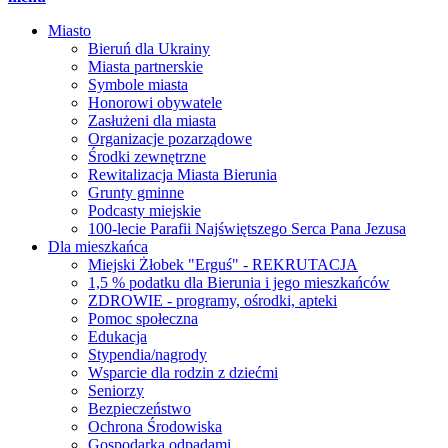
Miasto
Bieruń dla Ukrainy
Miasta partnerskie
Symbole miasta
Honorowi obywatele
Zasłużeni dla miasta
Organizacje pozarządowe
Środki zewnętrzne
Rewitalizacja Miasta Bierunia
Grunty gminne
Podcasty miejskie
100-lecie Parafii Najświętszego Serca Pana Jezusa
Dla mieszkańca
Miejski Żłobek "Erguś" - REKRUTACJA
1,5 % podatku dla Bierunia i jego mieszkańców
ZDROWIE - programy, ośrodki, apteki
Pomoc społeczna
Edukacja
Stypendia/nagrody
Wsparcie dla rodzin z dziećmi
Seniorzy
Bezpieczeństwo
Ochrona Środowiska
Gospodarka odpadami