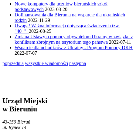
Nowe komputery dla uczniów bieruńskich szkół
podstawowych
2023-03-20
Dofinansowania dla Bierunia na wsparcie dla ukraińskich
rodzin
2022-11-29
Uwaga! Ważna informacja dotycząca świadczenia tzw.
"40+".
2022-08-25
Zmiana Ustawy o pomocy obywatelom Ukrainy w związku z
konfliktem zbrojnym na terytorium tego państwa
2022-07-11
Wsparcie dla uchodźców z Ukrainy - Program Pomocy DKH
2022-07-07
poprzednia
wszystkie wiadomości
następna
Urząd Miejski
w Bieruniu
43-150 Bieruń
ul. Rynek 14