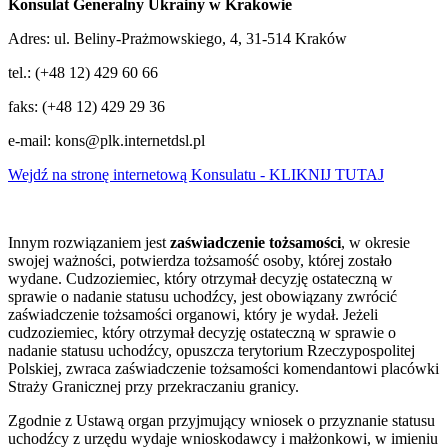
Konsulat Generalny Ukrainy w Krakowie
Adres: ul. Beliny-Prażmowskiego, 4, 31-514 Kraków
tel.: (+48 12) 429 60 66
faks: (+48 12) 429 29 36
e-mail: kons@plk.internetdsl.pl
Wejdź na stronę internetową Konsulatu - KLIKNIJ TUTAJ
Innym rozwiązaniem jest
zaświadczenie tożsamości
, w okresie
swojej ważności, potwierdza tożsamość osoby, której zostało
wydane. Cudzoziemiec, który otrzymał decyzję ostateczną w
sprawie o nadanie statusu uchodźcy, jest obowiązany zwrócić
zaświadczenie tożsamości organowi, który je wydał. Jeżeli
cudzoziemiec, który otrzymał decyzję ostateczną w sprawie o
nadanie statusu uchodźcy, opuszcza terytorium Rzeczypospolitej
Polskiej, zwraca zaświadczenie tożsamości komendantowi placówki
Straży Granicznej przy przekraczaniu granicy.
Zgodnie z Ustawą organ przyjmujący wniosek o przyznanie statusu
uchodźcy z urzędu wydaje wnioskodawcy i małżonkowi, w imieniu