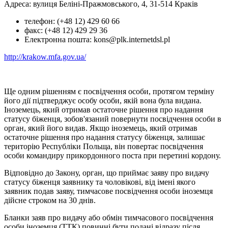
Адреса: вулиця Беліні-Пражмовського, 4, 31-514 Краків
телефон: (+48 12) 429 60 66
факс: (+48 12) 429 29 36
Електронна пошта: kons@plk.internetdsl.pl
http://krakow.mfa.gov.ua/
Ще одним рішенням є посвідчення особи, протягом терміну
його дії підтверджує особу особи, якій вона була видана.
Іноземець, який отримав остаточне рішення про надання
статусу біженця, зобов'язаний повернути посвідчення особи в
орган, який його видав. Якщо іноземець, який отримав
остаточне рішення про надання статусу біженця, залишає
територію Республіки Польща, він повертає посвідчення
особи командиру прикордонного поста при перетині кордону.
Відповідно до Закону, орган, що приймає заяву про видачу
статусу біженця заявнику та чоловікові, від імені якого
заявник подав заяву, тимчасове посвідчення особи іноземця
дійсне строком на 30 днів.
Бланки заяв про видачу або обмін тимчасового посвідчення
особи іноземця (ТТК) повинні бути подані відразу після