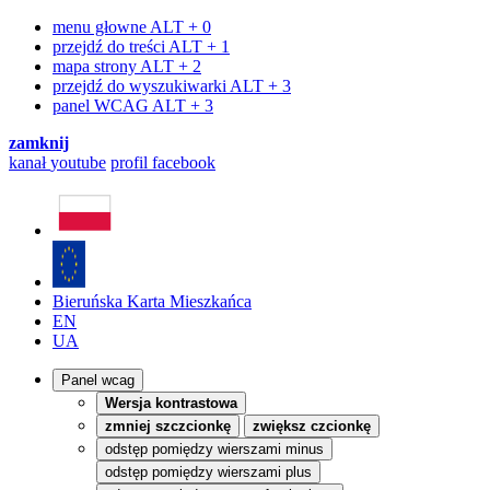
menu głowne
ALT + 0
przejdź do treści
ALT + 1
mapa strony
ALT + 2
przejdź do wyszukiwarki
ALT + 3
panel WCAG
ALT + 3
zamknij
kanał
youtube
profil
facebook
Bieruńska Karta Mieszkańca
EN
UA
Panel wcag
Wersja kontrastowa
zmniej szczcionkę
zwiększ czcionkę
odstęp pomiędzy wierszami minus
odstęp pomiędzy wierszami plus