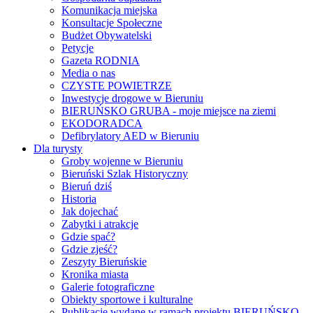
Komunikacja miejska
Konsultacje Społeczne
Budżet Obywatelski
Petycje
Gazeta RODNIA
Media o nas
CZYSTE POWIETRZE
Inwestycje drogowe w Bieruniu
BIERUŃSKO GRUBA - moje miejsce na ziemi
EKODORADCA
Defibrylatory AED w Bieruniu
Dla turysty
Groby wojenne w Bieruniu
Bieruński Szlak Historyczny
Bieruń dziś
Historia
Jak dojechać
Zabytki i atrakcje
Gdzie spać?
Gdzie zjeść?
Zeszyty Bieruńskie
Kronika miasta
Galerie fotograficzne
Obiekty sportowe i kulturalne
Publikacje wydane w ramach projektu BIERUŃSKO