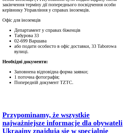
закінчення терміну дії попереднього посвідчення особи
керівнику Управління у справах іноземців.
Офіс для іноземців
Департамент у справах біженців
Табурова 33
02-699 Варшава
або подати особисто в офіс доставки, 33 Taborowa
вулиці.
Необхідні документи:
Заповнена відповідна форма заявки;
1 поточна фотографія;
Попередній документ TZTC.
Przypominamy, że wszystkie
najważniejsze informacje dla obywateli
Ukraainy znajduja się w specjalnie