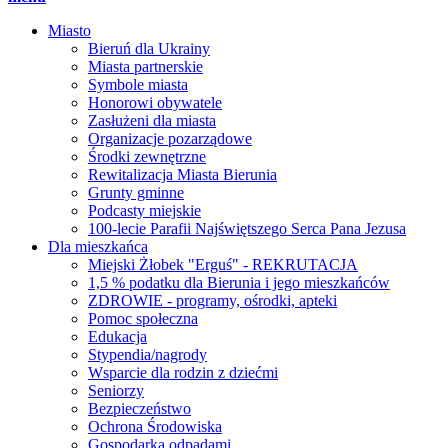
Miasto
Bieruń dla Ukrainy
Miasta partnerskie
Symbole miasta
Honorowi obywatele
Zasłużeni dla miasta
Organizacje pozarządowe
Środki zewnętrzne
Rewitalizacja Miasta Bierunia
Grunty gminne
Podcasty miejskie
100-lecie Parafii Najświętszego Serca Pana Jezusa
Dla mieszkańca
Miejski Żłobek "Erguś" - REKRUTACJA
1,5 % podatku dla Bierunia i jego mieszkańców
ZDROWIE - programy, ośrodki, apteki
Pomoc społeczna
Edukacja
Stypendia/nagrody
Wsparcie dla rodzin z dziećmi
Seniorzy
Bezpieczeństwo
Ochrona Środowiska
Gospodarka odpadami