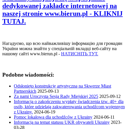
dedykowanej zakładce internetowej na
naszej stronie www.bierun.pl - KLIKNIJ
TUTAJ.
Нагадуємо, що всю найважливішу інформацію для громадян
України можна знайти у спеціальній вкладці веб-сайту на
нашому сайті www.bierun.pl -
НАТИСНІТЬ ТУТ.
Podobne wiadomości:
Odsłonięto konstrukcję artystyczną na Skwerze Miast
Partnerskich
2025-09-13
Za nami Uroczysta Sesja Rady Miejskiej 2025
2025-09-12
Informacja o zakończeniu wypłaty świadczenia tzw. 40+ dla
osób, które udzielają zakwaterowania uchodźcom wojennym
z Ukrainy.
2024-06-19
Pomoc lokalowa dla uchodźców z Ukrainy
2024-06-11
Informacja na temat statusu UKR obywateli Ukrainy
2023-
03-28