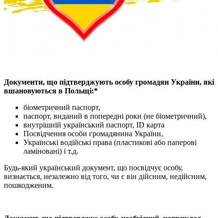
Документи, що підтверджують особу громадян України, які
вшановуються в Польщі:*
біометричний паспорт,
паспорт, виданий в попередні роки (не біометричний),
внутрішній український паспорт, ID карта
Посвідчення особи громадянина України,
Українські водійські права (пластикові або паперові
ламіновані) і т.д.
Будь-який український документ, що посвідчує особу,
визнається, незалежно від того, чи є він дійсним, недійсним,
пошкодженим.