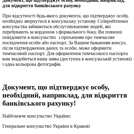
Документ, що підтверджує особу, необхідний, наприклад,
для відкриття банківського рахунку
При відсутності будь-якого документа, що підтверджує особу,
необхідно звернутися в консульську установу. Співробітники
консульства займаються обслуговуванням людей, які
перебувають за кордоном з формального боку. Ви повинні
повідомити в консульство з проханням про тимчасове
посвідчення особи або паспорт. За Вашим бажанням консул,
після підтвердження даних та особи, може оформити
тимчасовий паспорт. Для оформлення тимчасового паспорта
вам знадобиться ваша заява (доступна в консульській установі)
і одна кольорова фотографія.
Документ, що підтверджує особу,
необхідний, наприклад, для відкриття
банківського рахунку!
Найближче консульство України:
Генеральне консульство України в Кракові