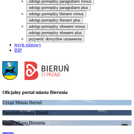
odstęp pomiędzy paragrafami minus
odstęp pomiędzy paragrafami plus
odstęp pomiędzy literami minus
odstęp pomiędzy literami plus
odstęp pomiędzy słowami minus
odstęp pomiędzy słowami plus
przywróć domyślne ustawienia
język migowy
BIP
Oficjalny portal
miasta Bierunia
Urząd Miasta Bieruń
Panorama miasta Bieruń
Urząd Miasta Bierunia
menu