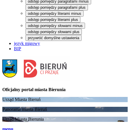
odstęp pomiędzy paragrafami minus
odstęp pomiędzy paragrafami plus
odstęp pomiędzy literami minus
odstęp pomiędzy literami plus
odstęp pomiędzy słowami minus
odstęp pomiędzy słowami plus
przywróć domyślne ustawienia
język migowy
BIP
Oficjalny portal
miasta Bierunia
Urząd Miasta Bieruń
Panorama miasta Bieruń
Urząd Miasta Bierunia
menu