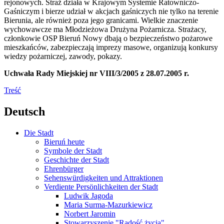
rejonowych. Straż działa w Krajowym Systemie Ratowniczo-
Gaśniczym i bierze udział w akcjach gaśniczych nie tylko na terenie
Bierunia, ale również poza jego granicami. Wielkie znaczenie
wychowawcze ma Młodzieżowa Drużyna Pożarnicza. Strażacy,
członkowie OSP Bieruń Nowy dbają o bezpieczeństwo pożarowe
mieszkańców, zabezpieczają imprezy masowe, organizują konkursy
wiedzy pożarniczej, zawody, pokazy.
Uchwała Rady Miejskiej nr VIII/3/2005 z 28.07.2005 r.
Treść
Deutsch
Die Stadt
Bieruń heute
Symbole der Stadt
Geschichte der Stadt
Ehrenbürger
Sehenswürdigkeiten und Attraktionen
Verdiente Persönlichkeiten der Stadt
Ludwik Jagoda
Maria Surma-Mazurkiewicz
Norbert Jaromin
Stowarzyszenie "Radość życia"