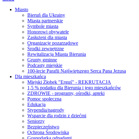
Miasto
Bieruń dla Ukrainy
Miasta partnerskie
Symbole miasta
Honorowi obywatele
Zasłużeni dla miasta
Organizacje pozarządowe
Środki zewnętrzne
Rewitalizacja Miasta Bierunia
Grunty gminne
Podcasty miejskie
100-lecie Parafii Najświętszego Serca Pana Jezusa
Dla mieszkańca
Miejski Żłobek "Erguś" - REKRUTACJA
1,5 % podatku dla Bierunia i jego mieszkańców
ZDROWIE - programy, ośrodki, apteki
Pomoc społeczna
Edukacja
Stypendia/nagrody
Wsparcie dla rodzin z dziećmi
Seniorzy
Bezpieczeństwo
Ochrona Środowiska
Gospodarka odpadami