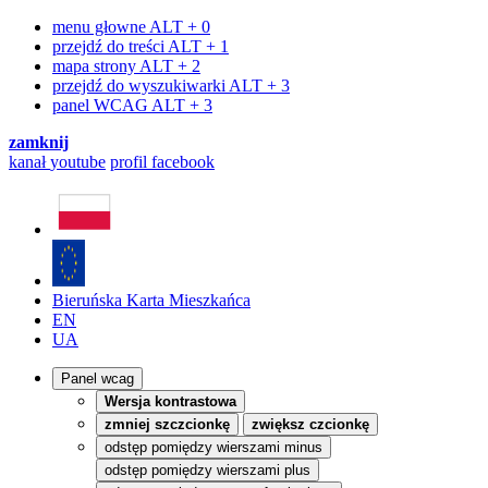
menu głowne
ALT + 0
przejdź do treści
ALT + 1
mapa strony
ALT + 2
przejdź do wyszukiwarki
ALT + 3
panel WCAG
ALT + 3
zamknij
kanał
youtube
profil
facebook
Bieruńska Karta Mieszkańca
EN
UA
Panel wcag
Wersja kontrastowa
zmniej szczcionkę
zwiększ czcionkę
odstęp pomiędzy wierszami minus
odstęp pomiędzy wierszami plus