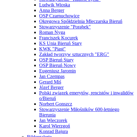
Ludwik Wioska
Anna Berger
OSP Czarnuchowice
Okręgowa Spółdzielnia Mleczarska Bieruń
Stowarzyszenie "Porąbek"
Roman Nyga
Franciszek Kocurek
KS Unia Bieruń Stary
KWK "Piast"
Zakład tworzyw sztucznych "ERG"
OSP Bieruń Stary
OSP Bieruń Nowy
Eugeniusz Jaromin
Jan Czempas
Gerard Miś
Józef Berger
Polski związek emerytów, rencistów i inwalidów
o/Bieruń
Norbert Gonszcz
Stowarzyszenie Miłośników 600-letniego
Bierunia
Jan Wieczorek
Karol Wierzgoń
Konrad Bajura
Bildergalerie