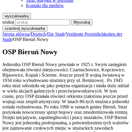
Straż Miejska w Bieruniu
Kontakt dla mediów
wyszukiwarka
szukaj
Wyszukaj
x
zamknij wyszukiwarkę
Strona główna
/
Deutsch
/
Die Stadt
/
Verdiente Persönlichkeiten der
Stadt
/
OSP Bieruń Nowy
OSP Bieruń Nowy
Jednostka OSP Bieruń Nowy powstała w 1925 r. Swym zasięgiem
obejmowała również miejscowości: Czarnuchowice, Kopciowice,
Bijasowice, Kopań i Ściernie. Jeszcze przed II wojną światową w
1934 roku wybudowano strażnicę przy ul. Remizowej . Po 1945
roku straż odrodziła się jako potężna organizacja i miała duży udział
w wielu akcjach gaśniczych i przeciwpowodziowych. W tym
czasie, przy OSP działała również orkiestra (założona jeszcze przed
wojną) oraz zespół artystyczny. W latach 80-tych strażnica jednostki
została rozbudowana. Po roku 1990 w ramach gminy Bieruń, Straż
pozyskała nowoczesny sprzęt bojowy oraz zmodernizowała remizę.
Dzięki inicjatywie, zapobiegliwości i pracy strażaków, OSP Bieruń
Nowy jest jednostką profesjonalną, a potwierdzeniem tych walorów
jest zajmowanie czołowych miejsc w strażackich zawodach