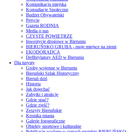
Komunikacja miejska
Konsultacje Społeczne
Budżet Obywatelski
Petycje
Gazeta RODNIA
Media o nas
CZYSTE POWIETRZE
Inwestycje drogowe w Bieruniu
BIERUŃSKO GRUBA - moje miejsce na ziemi
EKODORADCA
Defibrylatory AED w Bieruniu
Dla turysty
Groby wojenne w Bieruniu
Bieruński Szlak Historyczny
Bieruń dziś
Historia
Jak dojechać
Zabytki i atrakcje
Gdzie spać?
Gdzie zjeść?
Zeszyty Bieruńskie
Kronika miasta
Galerie fotograficzne
Obiekty sportowe i kulturalne
Publikacje wydane w ramach projektu BIERUŃSKO