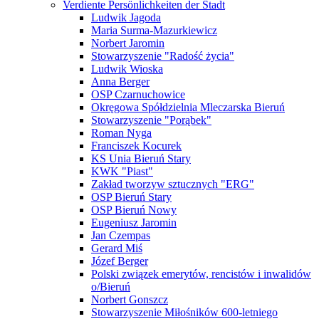
Verdiente Persönlichkeiten der Stadt
Ludwik Jagoda
Maria Surma-Mazurkiewicz
Norbert Jaromin
Stowarzyszenie "Radość życia"
Ludwik Wioska
Anna Berger
OSP Czarnuchowice
Okręgowa Spółdzielnia Mleczarska Bieruń
Stowarzyszenie "Porąbek"
Roman Nyga
Franciszek Kocurek
KS Unia Bieruń Stary
KWK "Piast"
Zakład tworzyw sztucznych "ERG"
OSP Bieruń Stary
OSP Bieruń Nowy
Eugeniusz Jaromin
Jan Czempas
Gerard Miś
Józef Berger
Polski związek emerytów, rencistów i inwalidów
o/Bieruń
Norbert Gonszcz
Stowarzyszenie Miłośników 600-letniego