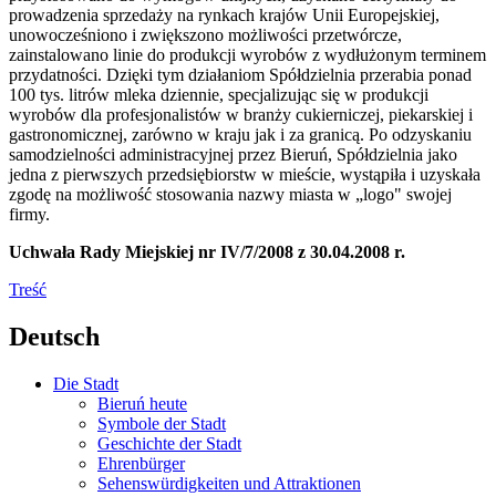
prowadzenia sprzedaży na rynkach krajów Unii Europejskiej,
unowocześniono i zwiększono możliwości przetwórcze,
zainstalowano linie do produkcji wyrobów z wydłużonym terminem
przydatności. Dzięki tym działaniom Spółdzielnia przerabia ponad
100 tys. litrów mleka dziennie, specjalizując się w produkcji
wyrobów dla profesjonalistów w branży cukierniczej, piekarskiej i
gastronomicznej, zarówno w kraju jak i za granicą. Po odzyskaniu
samodzielności administracyjnej przez Bieruń, Spółdzielnia jako
jedna z pierwszych przedsiębiorstw w mieście, wystąpiła i uzyskała
zgodę na możliwość stosowania nazwy miasta w „logo" swojej
firmy.
Uchwała Rady Miejskiej nr IV/7/2008 z 30.04.2008 r.
Treść
Deutsch
Die Stadt
Bieruń heute
Symbole der Stadt
Geschichte der Stadt
Ehrenbürger
Sehenswürdigkeiten und Attraktionen