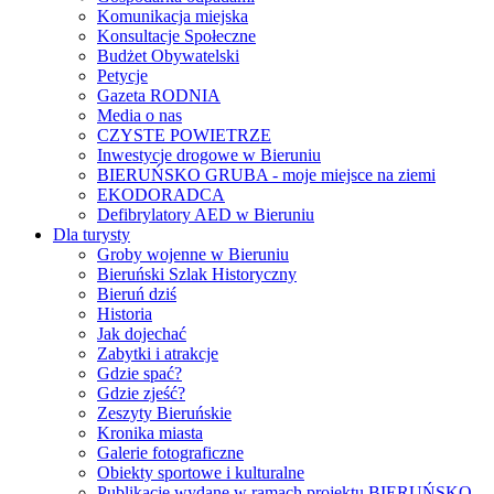
Komunikacja miejska
Konsultacje Społeczne
Budżet Obywatelski
Petycje
Gazeta RODNIA
Media o nas
CZYSTE POWIETRZE
Inwestycje drogowe w Bieruniu
BIERUŃSKO GRUBA - moje miejsce na ziemi
EKODORADCA
Defibrylatory AED w Bieruniu
Dla turysty
Groby wojenne w Bieruniu
Bieruński Szlak Historyczny
Bieruń dziś
Historia
Jak dojechać
Zabytki i atrakcje
Gdzie spać?
Gdzie zjeść?
Zeszyty Bieruńskie
Kronika miasta
Galerie fotograficzne
Obiekty sportowe i kulturalne
Publikacje wydane w ramach projektu BIERUŃSKO