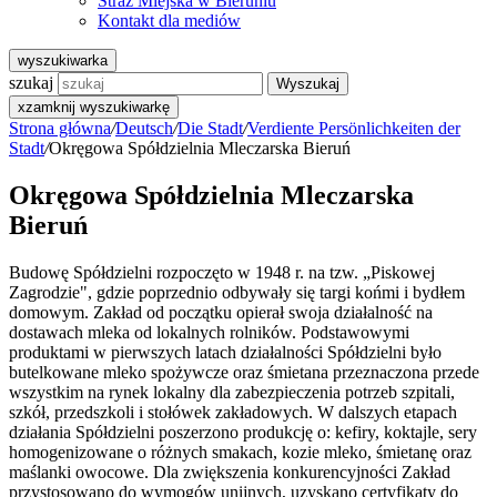
Straż Miejska w Bieruniu
Kontakt dla mediów
wyszukiwarka
szukaj
Wyszukaj
x
zamknij wyszukiwarkę
Strona główna
/
Deutsch
/
Die Stadt
/
Verdiente Persönlichkeiten der
Stadt
/
Okręgowa Spółdzielnia Mleczarska Bieruń
Okręgowa Spółdzielnia Mleczarska
Bieruń
Budowę Spółdzielni rozpoczęto w 1948 r. na tzw. „Piskowej
Zagrodzie", gdzie poprzednio odbywały się targi końmi i bydłem
domowym. Zakład od początku opierał swoja działalność na
dostawach mleka od lokalnych rolników. Podstawowymi
produktami w pierwszych latach działalności Spółdzielni było
butelkowane mleko spożywcze oraz śmietana przeznaczona przede
wszystkim na rynek lokalny dla zabezpieczenia potrzeb szpitali,
szkół, przedszkoli i stołówek zakładowych. W dalszych etapach
działania Spółdzielni poszerzono produkcję o: kefiry, koktajle, sery
homogenizowane o różnych smakach, kozie mleko, śmietanę oraz
maślanki owocowe. Dla zwiększenia konkurencyjności Zakład
przystosowano do wymogów unijnych, uzyskano certyfikaty do