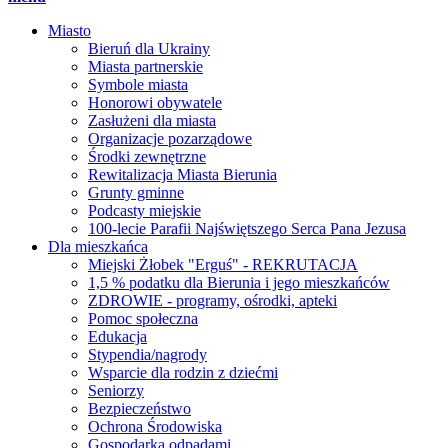
Miasto
Bieruń dla Ukrainy
Miasta partnerskie
Symbole miasta
Honorowi obywatele
Zasłużeni dla miasta
Organizacje pozarządowe
Środki zewnętrzne
Rewitalizacja Miasta Bierunia
Grunty gminne
Podcasty miejskie
100-lecie Parafii Najświętszego Serca Pana Jezusa
Dla mieszkańca
Miejski Żłobek "Erguś" - REKRUTACJA
1,5 % podatku dla Bierunia i jego mieszkańców
ZDROWIE - programy, ośrodki, apteki
Pomoc społeczna
Edukacja
Stypendia/nagrody
Wsparcie dla rodzin z dziećmi
Seniorzy
Bezpieczeństwo
Ochrona Środowiska
Gospodarka odpadami