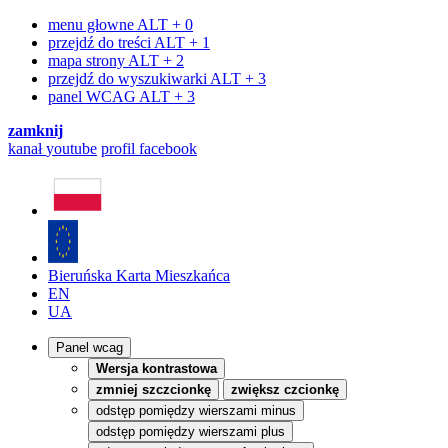
menu głowne
ALT + 0
przejdź do treści
ALT + 1
mapa strony
ALT + 2
przejdź do wyszukiwarki
ALT + 3
panel WCAG
ALT + 3
zamknij
kanał
youtube
profil
facebook
Bieruńska Karta Mieszkańca
EN
UA
Panel wcag
Wersja kontrastowa
zmniej szczcionkę
zwiększ czcionkę
odstęp pomiędzy wierszami minus
odstęp pomiędzy wierszami plus