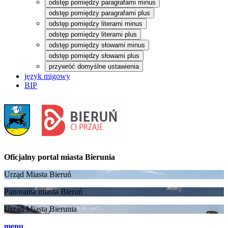
odstęp pomiędzy paragrafami minus
odstęp pomiędzy paragrafami plus
odstęp pomiędzy literami minus
odstęp pomiędzy literami plus
odstęp pomiędzy słowami minus
odstęp pomiędzy słowami plus
przywróć domyślne ustawienia
język migowy
BIP
Oficjalny portal
miasta Bierunia
Urząd Miasta Bieruń
Panorama miasta Bieruń
Urząd Miasta Bierunia
menu