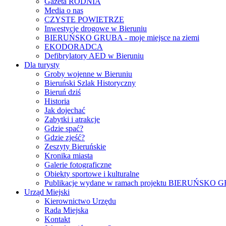
Gazeta RODNIA
Media o nas
CZYSTE POWIETRZE
Inwestycje drogowe w Bieruniu
BIERUŃSKO GRUBA - moje miejsce na ziemi
EKODORADCA
Defibrylatory AED w Bieruniu
Dla turysty
Groby wojenne w Bieruniu
Bieruński Szlak Historyczny
Bieruń dziś
Historia
Jak dojechać
Zabytki i atrakcje
Gdzie spać?
Gdzie zjeść?
Zeszyty Bieruńskie
Kronika miasta
Galerie fotograficzne
Obiekty sportowe i kulturalne
Publikacje wydane w ramach projektu BIERUŃSKO
Urząd Miejski
Kierownictwo Urzędu
Rada Miejska
Kontakt