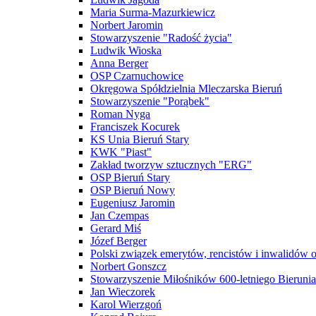
Maria Surma-Mazurkiewicz
Norbert Jaromin
Stowarzyszenie "Radość życia"
Ludwik Wioska
Anna Berger
OSP Czarnuchowice
Okręgowa Spółdzielnia Mleczarska Bieruń
Stowarzyszenie "Porąbek"
Roman Nyga
Franciszek Kocurek
KS Unia Bieruń Stary
KWK "Piast"
Zakład tworzyw sztucznych "ERG"
OSP Bieruń Stary
OSP Bieruń Nowy
Eugeniusz Jaromin
Jan Czempas
Gerard Miś
Józef Berger
Polski związek emerytów, rencistów i inwalidów 
Norbert Gonszcz
Stowarzyszenie Miłośników 600-letniego Bierunia
Jan Wieczorek
Karol Wierzgoń