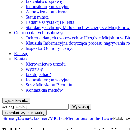
Jak załatwić sprawę?
Jednostki organizacyjne
Zamówienia publiczne
Statut miasta
Badanie satysfakcji klienta
Standardy Ochrony Małoletnich w Urzędzie Miejskim w
Ochrona danych osobowych
Ochrona danych osobowych w Urzędzie Miejskim w Bi
Klauzula Informacyjna dotycząca procesu nagrywania r
Inspektor Ochrony Danych
E-urząd
Kontakt
Kierownictwo urzędu
Wydziały
Jak dojechać?
Jednostki organizacyjne
Straż Miejska w Bieruniu
Kontakt dla mediów
wyszukiwarka
szukaj
Wyszukaj
x
zamknij wyszukiwarkę
Strona główna
/
Ukrainian
/
MICTO
/
Meritorious for the Town
/
Polski z