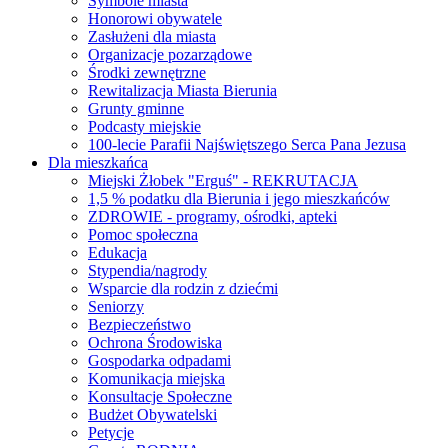
Symbole miasta
Honorowi obywatele
Zasłużeni dla miasta
Organizacje pozarządowe
Środki zewnętrzne
Rewitalizacja Miasta Bierunia
Grunty gminne
Podcasty miejskie
100-lecie Parafii Najświętszego Serca Pana Jezusa
Dla mieszkańca
Miejski Żłobek "Erguś" - REKRUTACJA
1,5 % podatku dla Bierunia i jego mieszkańców
ZDROWIE - programy, ośrodki, apteki
Pomoc społeczna
Edukacja
Stypendia/nagrody
Wsparcie dla rodzin z dziećmi
Seniorzy
Bezpieczeństwo
Ochrona Środowiska
Gospodarka odpadami
Komunikacja miejska
Konsultacje Społeczne
Budżet Obywatelski
Petycje