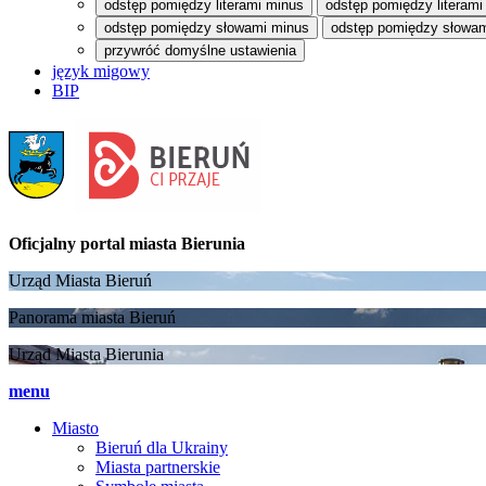
odstęp pomiędzy literami minus
odstęp pomiędzy literami
odstęp pomiędzy słowami minus
odstęp pomiędzy słowam
przywróć domyślne ustawienia
język migowy
BIP
Oficjalny portal
miasta Bierunia
Urząd Miasta Bieruń
Panorama miasta Bieruń
Urząd Miasta Bierunia
menu
Miasto
Bieruń dla Ukrainy
Miasta partnerskie