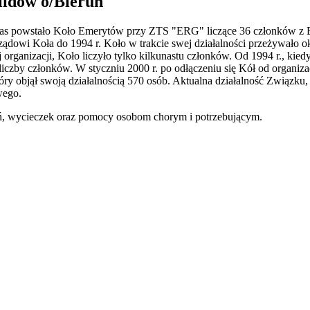
lidów o/Bieruń
zas powstało Koło Emerytów przy ZTS "ERG" liczące 36 członków z Bie
dowi Koła do 1994 r. Koło w trakcie swej działalności przeżywało okre
organizacji, Koło liczyło tylko kilkunastu członków. Od 1994 r., kied
iczby członków. W styczniu 2000 r. po odłączeniu się Kół od organizacji
óry objął swoją działalnością 570 osób. Aktualna działalność Związku
wego.
ań, wycieczek oraz pomocy osobom chorym i potrzebującym.