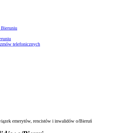
 Bieruniu
eruniu
ozmów telefonicznych
wiązek emerytów, rencistów i inwalidów o/Bieruń