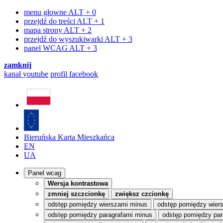
menu głowne
ALT + 0
przejdź do treści
ALT + 1
mapa strony
ALT + 2
przejdź do wyszukiwarki
ALT + 3
panel WCAG
ALT + 3
zamknij
kanał
youtube
profil
facebook
Bieruńska Karta Mieszkańca
EN
UA
Panel wcag
Wersja kontrastowa
zmniej szczcionkę
zwiększ czcionkę
odstęp pomiędzy wierszami minus
odstęp pomiędzy wier
odstęp pomiędzy paragrafami minus
odstęp pomiędzy par