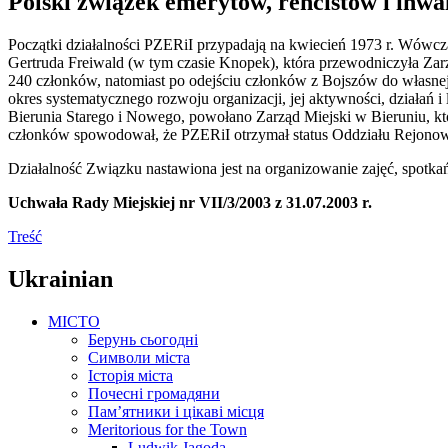
Polski związek emerytów, rencistów i inwa
Początki działalności PZERiI przypadają na kwiecień 1973 r. Wówc
Gertruda Freiwald (w tym czasie Knopek), która przewodniczyła Zarzą
240 członków, natomiast po odejściu członków z Bojszów do własnej 
okres systematycznego rozwoju organizacji, jej aktywności, działań i l
Bierunia Starego i Nowego, powołano Zarząd Miejski w Bieruniu, kt
członków spowodował, że PZERiI otrzymał status Oddziału Rejono
Działalność Związku nastawiona jest na organizowanie zajęć, spotk
Uchwała Rady Miejskiej nr VII/3/2003 z 31.07.2003 r.
Treść
Ukrainian
MICTO
Берунь сьогодні
Символи міста
Історія міста
Почесні громадяни
Пам’ятники і цікаві місця
Meritorious for the Town
Ludwik Jagoda