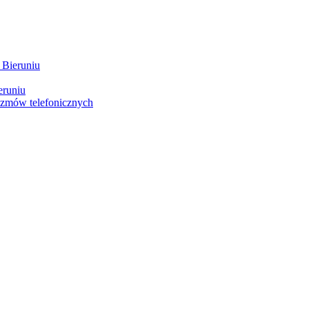
 Bieruniu
eruniu
ozmów telefonicznych