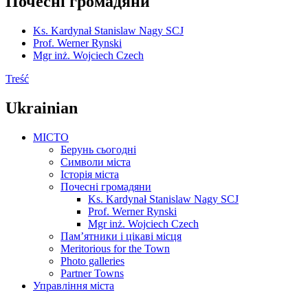
Почесні громадяни
Ks. Kardynał Stanislaw Nagy SCJ
Prof. Werner Rynski
Mgr inż. Wojciech Czech
Treść
Ukrainian
MICTO
Берунь сьогодні
Символи міста
Історія міста
Почесні громадяни
Ks. Kardynał Stanislaw Nagy SCJ
Prof. Werner Rynski
Mgr inż. Wojciech Czech
Пам’ятники і цікаві місця
Meritorious for the Town
Photo galleries
Partner Towns
Управління міста