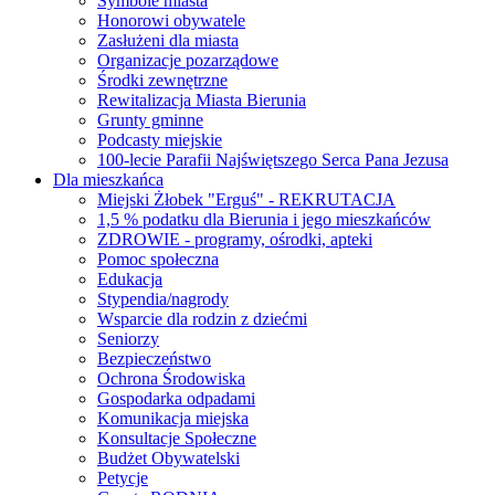
Symbole miasta
Honorowi obywatele
Zasłużeni dla miasta
Organizacje pozarządowe
Środki zewnętrzne
Rewitalizacja Miasta Bierunia
Grunty gminne
Podcasty miejskie
100-lecie Parafii Najświętszego Serca Pana Jezusa
Dla mieszkańca
Miejski Żłobek "Erguś" - REKRUTACJA
1,5 % podatku dla Bierunia i jego mieszkańców
ZDROWIE - programy, ośrodki, apteki
Pomoc społeczna
Edukacja
Stypendia/nagrody
Wsparcie dla rodzin z dziećmi
Seniorzy
Bezpieczeństwo
Ochrona Środowiska
Gospodarka odpadami
Komunikacja miejska
Konsultacje Społeczne
Budżet Obywatelski
Petycje