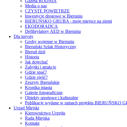
Gazeta RODNIA
Media o nas
CZYSTE POWIETRZE
Inwestycje drogowe w Bieruniu
BIERUŃSKO GRUBA - moje miejsce na ziemi
EKODORADCA
Defibrylatory AED w Bieruniu
Dla turysty
Groby wojenne w Bieruniu
Bieruński Szlak Historyczny
Bieruń dziś
Historia
Jak dojechać
Zabytki i atrakcje
Gdzie spać?
Gdzie zjeść?
Zeszyty Bieruńskie
Kronika miasta
Galerie fotograficzne
Obiekty sportowe i kulturalne
Publikacje wydane w ramach projektu BIERUŃSKO
Urząd Miejski
Kierownictwo Urzędu
Rada Miejska
Kontakt