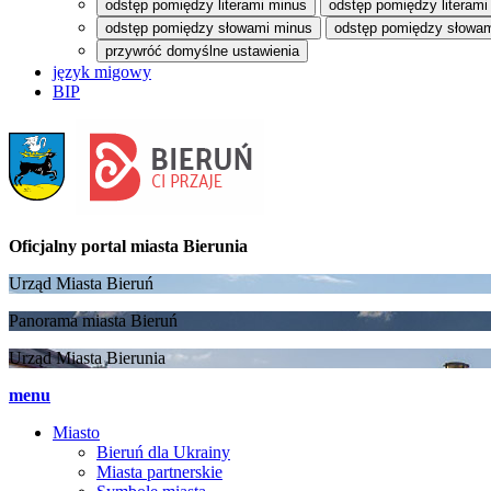
odstęp pomiędzy literami minus
odstęp pomiędzy literami
odstęp pomiędzy słowami minus
odstęp pomiędzy słowam
przywróć domyślne ustawienia
język migowy
BIP
Oficjalny portal
miasta Bierunia
Urząd Miasta Bieruń
Panorama miasta Bieruń
Urząd Miasta Bierunia
menu
Miasto
Bieruń dla Ukrainy
Miasta partnerskie