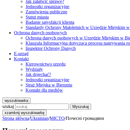
Jak załatwić sprawę?
Jednostki organizacyjne
Zamówienia publiczne
Statut miasta
Badanie satysfakcji klienta
Standardy Ochrony Małoletnich w Urzędzie Miejskim w
Ochrona danych osobowych
Ochrona danych osobowych w Urzędzie Miejskim w Bi
Klauzula Informacyjna dotycząca procesu nagrywania r
Inspektor Ochrony Danych
E-urząd
Kontakt
Kierownictwo urzędu
Wydziały
Jak dojechać?
Jednostki organizacyjne
Straż Miejska w Bieruniu
Kontakt dla mediów
wyszukiwarka
szukaj
Wyszukaj
x
zamknij wyszukiwarkę
Strona główna
/
Ukrainian
/
MICTO
/
Почесні громадяни