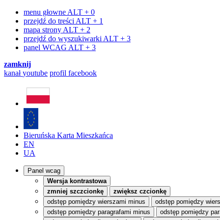
menu głowne
ALT + 0
przejdź do treści
ALT + 1
mapa strony
ALT + 2
przejdź do wyszukiwarki
ALT + 3
panel WCAG
ALT + 3
zamknij
kanał
youtube
profil
facebook
Bieruńska Karta Mieszkańca
EN
UA
Panel wcag
Wersja kontrastowa
zmniej szczcionkę
zwiększ czcionkę
odstęp pomiędzy wierszami minus
odstęp pomiędzy wier
odstęp pomiędzy paragrafami minus
odstęp pomiędzy par