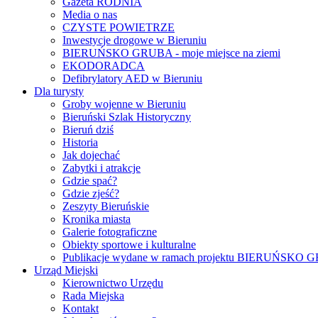
Gazeta RODNIA
Media o nas
CZYSTE POWIETRZE
Inwestycje drogowe w Bieruniu
BIERUŃSKO GRUBA - moje miejsce na ziemi
EKODORADCA
Defibrylatory AED w Bieruniu
Dla turysty
Groby wojenne w Bieruniu
Bieruński Szlak Historyczny
Bieruń dziś
Historia
Jak dojechać
Zabytki i atrakcje
Gdzie spać?
Gdzie zjeść?
Zeszyty Bieruńskie
Kronika miasta
Galerie fotograficzne
Obiekty sportowe i kulturalne
Publikacje wydane w ramach projektu BIERUŃSKO
Urząd Miejski
Kierownictwo Urzędu
Rada Miejska
Kontakt