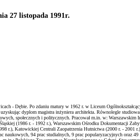
ia 27 listopada 1991r.
wicach - Dębie. Po zdaniu matury w 1962 r. w Liceum Ogólnokształcą
 uzyskując dyplom magistra inżyniera architekta. Równolegle studiował
owych, społecznych i politycznych. Pracował m.in. w: Warszawskim Inst
ce Śląskiej (1986 r. - 1992 r.), Warszawskim Ośrodku Dokumentacji Zab
8 r.), Katowickiej Centrali Zaopatrzenia Hutnictwa (2000 r. - 2001 r.
rac naukowych, 94 prac studialnych, 9 prac popularyzacyjnych oraz 4