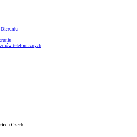
 Bieruniu
eruniu
ozmów telefonicznych
ciech Czech