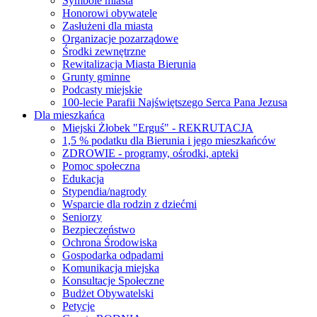
Symbole miasta
Honorowi obywatele
Zasłużeni dla miasta
Organizacje pozarządowe
Środki zewnętrzne
Rewitalizacja Miasta Bierunia
Grunty gminne
Podcasty miejskie
100-lecie Parafii Najświętszego Serca Pana Jezusa
Dla mieszkańca
Miejski Żłobek "Erguś" - REKRUTACJA
1,5 % podatku dla Bierunia i jego mieszkańców
ZDROWIE - programy, ośrodki, apteki
Pomoc społeczna
Edukacja
Stypendia/nagrody
Wsparcie dla rodzin z dziećmi
Seniorzy
Bezpieczeństwo
Ochrona Środowiska
Gospodarka odpadami
Komunikacja miejska
Konsultacje Społeczne
Budżet Obywatelski
Petycje