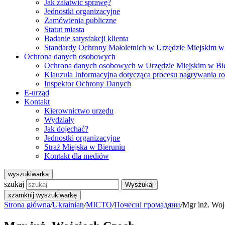
Jak załatwić sprawę?
Jednostki organizacyjne
Zamówienia publiczne
Statut miasta
Badanie satysfakcji klienta
Standardy Ochrony Małoletnich w Urzędzie Miejskim w
Ochrona danych osobowych
Ochrona danych osobowych w Urzędzie Miejskim w Bi
Klauzula Informacyjna dotycząca procesu nagrywania r
Inspektor Ochrony Danych
E-urząd
Kontakt
Kierownictwo urzędu
Wydziały
Jak dojechać?
Jednostki organizacyjne
Straż Miejska w Bieruniu
Kontakt dla mediów
wyszukiwarka
szukaj
Wyszukaj
x
zamknij wyszukiwarkę
Strona główna
/
Ukrainian
/
MICTO
/
Почесні громадяни
/
Mgr inż. Woj