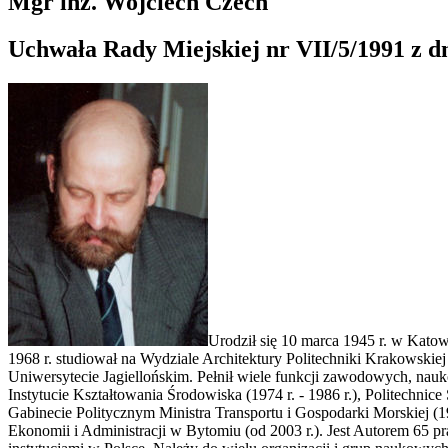
Mgr inż. Wojciech Czech
Uchwała Rady Miejskiej nr VII/5/1991 z dn
Urodził się 10 marca 1945 r. w Kato
1968 r. studiował na Wydziale Architektury Politechniki Krakowskiej
Uniwersytecie Jagiellońskim. Pełnił wiele funkcji zawodowych, nauk
Instytucie Kształtowania Środowiska (1974 r. - 1986 r.), Politechni
Gabinecie Politycznym Ministra Transportu i Gospodarki Morskiej (199
Ekonomii i Administracji w Bytomiu (od 2003 r.). Jest Autorem 65 p