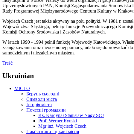
instytucjami w Polsce. Należy do wielu organizacji i grup naukow
Uprzemysłowionych PAN, Komisji Zagospodarowania Środowiska Prz
Rady Programowej Międzynarodowego Centrum Kultury w Krakowie, 
Wojciech Czech jest także aktywny na polu polityki. W 1981 r. zos
Województwa Śląskiego, pełniąc funkcje Przewodniczącego Komisji 
Komisji Ochrony Środowiska i Zasobów Naturalnych.
W latach 1990 - 1994 pełnił funkcję Wojewody Katowickiego. Właśnie 
zaangażowaniu oraz nieocenionej pomocy, udało się doprowadzić do o
samodzielnym i niezależnym miastem.
Treść
Ukrainian
MICTO
Берунь сьогодні
Символи міста
Історія міста
Почесні громадяни
Ks. Kardynał Stanislaw Nagy SCJ
Prof. Werner Rynski
Mgr inż. Wojciech Czech
Пам’ятники і цікаві місця