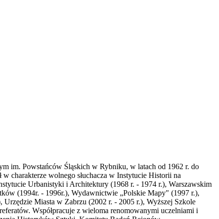
cym im. Powstańców Śląskich w Rybniku, w latach od 1962 r. do
 w charakterze wolnego słuchacza w Instytucie Historii na
ytucie Urbanistyki i Architektury (1968 r. - 1974 r.), Warszawskim
ytków (1994r. - 1996r.), Wydawnictwie „Polskie Mapy" (1997 r.),
), Urzędzie Miasta w Zabrzu (2002 r. - 2005 r.), Wyższej Szkole
9 referatów. Współpracuje z wieloma renomowanymi uczelniami i