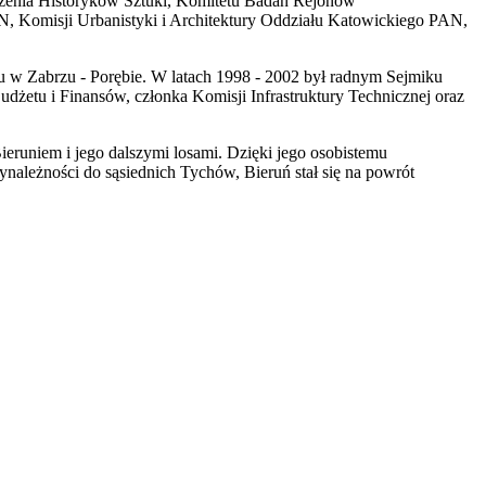
yszenia Historyków Sztuki, Komitetu Badań Rejonów
 Komisji Urbanistyki i Architektury Oddziału Katowickiego PAN,
u w Zabrzu - Porębie. W latach 1998 - 2002 był radnym Sejmiku
etu i Finansów, członka Komisji Infrastruktury Technicznej oraz
ieruniem i jego dalszymi losami. Dzięki jego osobistemu
ynależności do sąsiednich Tychów, Bieruń stał się na powrót