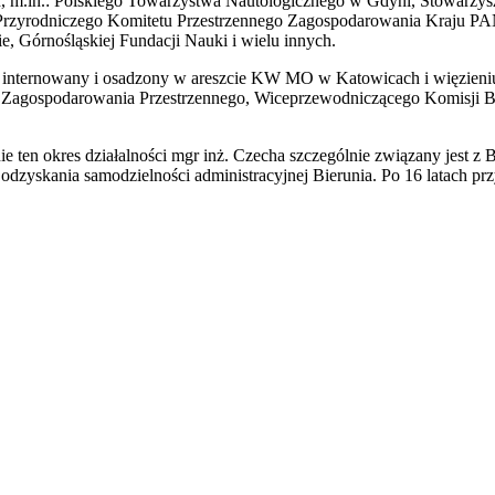
ych, m.in.: Polskiego Towarzystwa Nautologicznego w Gdyni, Stowarz
yrodniczego Komitetu Przestrzennego Zagospodarowania Kraju PAN,
Górnośląskiej Fundacji Nauki i wielu innych.
tał internowany i osadzony w areszcie KW MO w Katowicach i więzieni
Zagospodarowania Przestrzennego, Wiceprzewodniczącego Komisji Budż
ten okres działalności mgr inż. Czecha szczególnie związany jest z B
dzyskania samodzielności administracyjnej Bierunia. Po 16 latach prz