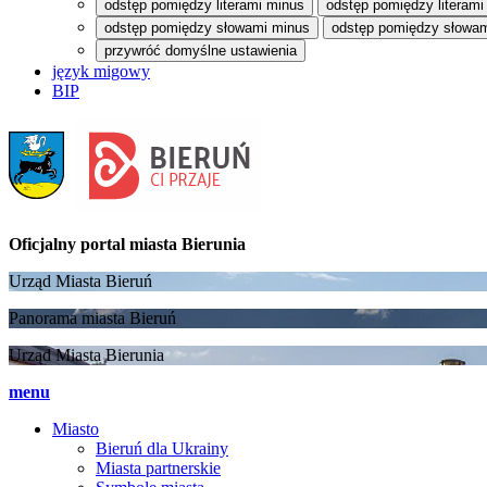
odstęp pomiędzy literami minus
odstęp pomiędzy literami
odstęp pomiędzy słowami minus
odstęp pomiędzy słowam
przywróć domyślne ustawienia
język migowy
BIP
Oficjalny portal
miasta Bierunia
Urząd Miasta Bieruń
Panorama miasta Bieruń
Urząd Miasta Bierunia
menu
Miasto
Bieruń dla Ukrainy
Miasta partnerskie