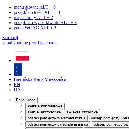
menu głowne
ALT + 0
przejdź do treści
ALT + 1
mapa strony
ALT + 2
przejdź do wyszukiwarki
ALT + 3
panel WCAG
ALT + 3
zamknij
kanał
youtube
profil
facebook
Bieruńska Karta Mieszkańca
EN
UA
Panel wcag
Wersja kontrastowa
zmniej szczcionkę
zwiększ czcionkę
odstęp pomiędzy wierszami minus
odstęp pomiędzy wier
odstęp pomiędzy paragrafami minus
odstęp pomiędzy par