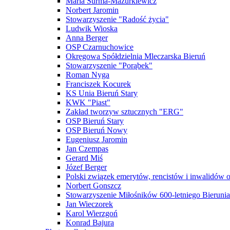
Maria Surma-Mazurkiewicz
Norbert Jaromin
Stowarzyszenie "Radość życia"
Ludwik Wioska
Anna Berger
OSP Czarnuchowice
Okręgowa Spółdzielnia Mleczarska Bieruń
Stowarzyszenie "Porąbek"
Roman Nyga
Franciszek Kocurek
KS Unia Bieruń Stary
KWK "Piast"
Zakład tworzyw sztucznych "ERG"
OSP Bieruń Stary
OSP Bieruń Nowy
Eugeniusz Jaromin
Jan Czempas
Gerard Miś
Józef Berger
Polski związek emerytów, rencistów i inwalidów 
Norbert Gonszcz
Stowarzyszenie Miłośników 600-letniego Bierunia
Jan Wieczorek
Karol Wierzgoń
Konrad Bajura