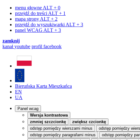
menu głowne
ALT + 0
przejdź do treści
ALT + 1
mapa strony
ALT + 2
przejdź do wyszukiwarki
ALT + 3
panel WCAG
ALT + 3
zamknij
kanał
youtube
profil
facebook
Bieruńska Karta Mieszkańca
EN
UA
Panel wcag
Wersja kontrastowa
zmniej szczcionkę
zwiększ czcionkę
odstęp pomiędzy wierszami minus
odstęp pomiędzy wier
odstęp pomiędzy paragrafami minus
odstęp pomiędzy par