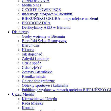
Gazeta RODNIA
Media o nas
CZYSTE POWIETRZE
Inwestycje drogowe w Bieruniu
BIERUŃSKO GRUBA - moje miejsce na ziemi
EKODORADCA
Defibrylatory AED w Bieruniu
Dla turysty
Groby wojenne w Bieruniu
Bieruński Szlak Historyczny
Bieruń dziś
Historia
Jak dojechać
Zabytki i atrakcje
Gdzie spać?
Gdzie zjeść?
Zeszyty Bieruńskie
Kronika miasta
Galerie fotograficzne
Obiekty sportowe i kulturalne
Publikacje wydane w ramach projektu BIERUŃSKO
Urząd Miejski
Kierownictwo Urzędu
Rada Miejska
Kontakt