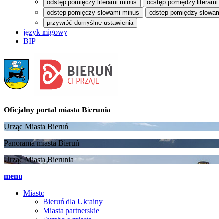
odstęp pomiędzy literami minus
odstęp pomiędzy literami
odstęp pomiędzy słowami minus
odstęp pomiędzy słowam
przywróć domyślne ustawienia
język migowy
BIP
Oficjalny portal
miasta Bierunia
Urząd Miasta Bieruń
Panorama miasta Bieruń
Urząd Miasta Bierunia
menu
Miasto
Bieruń dla Ukrainy
Miasta partnerskie