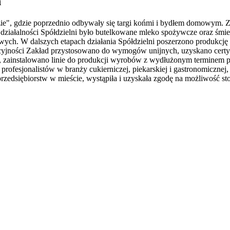
ń
ie", gdzie poprzednio odbywały się targi końmi i bydłem domowym. Za
ziałalności Spółdzielni było butelkowane mleko spożywcze oraz śmie
adowych. W dalszych etapach działania Spółdzielni poszerzono produkcj
yjności Zakład przystosowano do wymogów unijnych, uzyskano certyf
 zainstalowano linie do produkcji wyrobów z wydłużonym terminem pr
a profesjonalistów w branży cukierniczej, piekarskiej i gastronomicznej
 przedsiębiorstw w mieście, wystąpiła i uzyskała zgodę na możliwość s