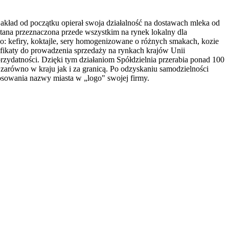
kład od początku opierał swoja działalność na dostawach mleka od
tana przeznaczona przede wszystkim na rynek lokalny dla
ę o: kefiry, koktajle, sery homogenizowane o różnych smakach, kozie
ikaty do prowadzenia sprzedaży na rynkach krajów Unii
zydatności. Dzięki tym działaniom Spółdzielnia przerabia ponad 100
, zarówno w kraju jak i za granicą. Po odzyskaniu samodzielności
tosowania nazwy miasta w „logo" swojej firmy.