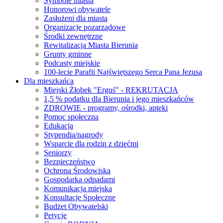
Symbole miasta
Honorowi obywatele
Zasłużeni dla miasta
Organizacje pozarządowe
Środki zewnętrzne
Rewitalizacja Miasta Bierunia
Grunty gminne
Podcasty miejskie
100-lecie Parafii Najświętszego Serca Pana Jezusa
Dla mieszkańca
Miejski Żłobek "Erguś" - REKRUTACJA
1,5 % podatku dla Bierunia i jego mieszkańców
ZDROWIE - programy, ośrodki, apteki
Pomoc społeczna
Edukacja
Stypendia/nagrody
Wsparcie dla rodzin z dziećmi
Seniorzy
Bezpieczeństwo
Ochrona Środowiska
Gospodarka odpadami
Komunikacja miejska
Konsultacje Społeczne
Budżet Obywatelski
Petycje