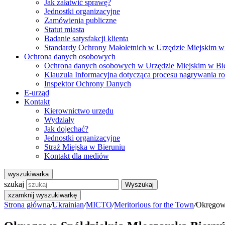
Jak załatwić sprawę?
Jednostki organizacyjne
Zamówienia publiczne
Statut miasta
Badanie satysfakcji klienta
Standardy Ochrony Małoletnich w Urzędzie Miejskim w
Ochrona danych osobowych
Ochrona danych osobowych w Urzędzie Miejskim w Bi
Klauzula Informacyjna dotycząca procesu nagrywania r
Inspektor Ochrony Danych
E-urząd
Kontakt
Kierownictwo urzędu
Wydziały
Jak dojechać?
Jednostki organizacyjne
Straż Miejska w Bieruniu
Kontakt dla mediów
wyszukiwarka
szukaj
Wyszukaj
x
zamknij wyszukiwarkę
Strona główna
/
Ukrainian
/
MICTO
/
Meritorious for the Town
/
Okręgowa