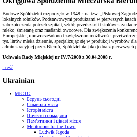
Okręgowa Spółdzielnia Mleczarska Bieru
Budowę Spółdzielni rozpoczęto w 1948 r. na tzw. „Piskowej Zagrodz
lokalnych rolników. Podstawowymi produktami w pierwszych latach d
zabezpieczenia potrzeb szpitali, szkół, przedszkoli i stołówek zakł
mleko, śmietanę oraz maślanki owocowe. Dla zwiększenia konkurenc
Europejskiej, unowocześniono i zwiększono możliwości przetwórcze,
tys. litrów mleka dziennie, specjalizując się w produkcji wyrobów dl
administracyjnej przez Bieruń, Spółdzielnia jako jedna z pierwszych
Uchwała Rady Miejskiej nr IV/7/2008 z 30.04.2008 r.
Treść
Ukrainian
MICTO
Берунь сьогодні
Символи міста
Історія міста
Почесні громадяни
Пам’ятники і цікаві місця
Meritorious for the Town
Ludwik Jagoda