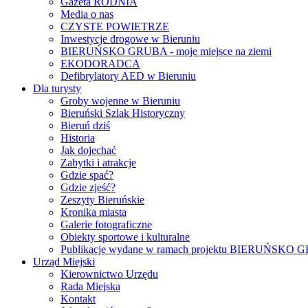
Gazeta RODNIA
Media o nas
CZYSTE POWIETRZE
Inwestycje drogowe w Bieruniu
BIERUŃSKO GRUBA - moje miejsce na ziemi
EKODORADCA
Defibrylatory AED w Bieruniu
Dla turysty
Groby wojenne w Bieruniu
Bieruński Szlak Historyczny
Bieruń dziś
Historia
Jak dojechać
Zabytki i atrakcje
Gdzie spać?
Gdzie zjeść?
Zeszyty Bieruńskie
Kronika miasta
Galerie fotograficzne
Obiekty sportowe i kulturalne
Publikacje wydane w ramach projektu BIERUŃSKO
Urząd Miejski
Kierownictwo Urzędu
Rada Miejska
Kontakt