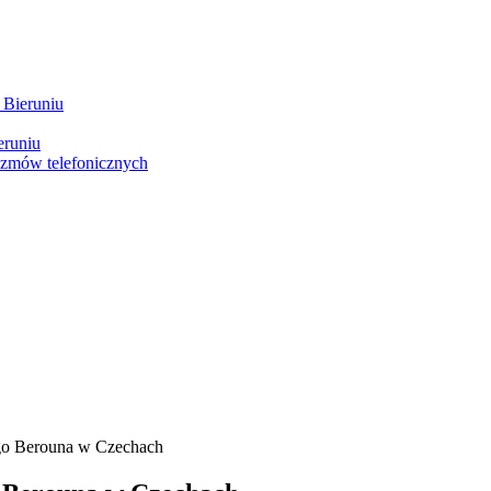
 Bieruniu
eruniu
ozmów telefonicznych
go Berouna w Czechach