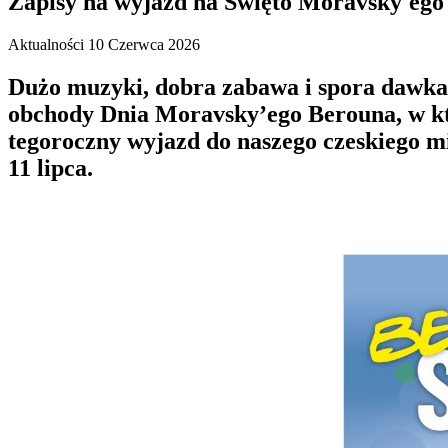
Zapisy na wyjazd na Święto Moravsky'eg
Aktualności
10 Czerwca 2026
Dużo muzyki, dobra zabawa i spora dawka s
obchody Dnia Moravsky’ego Berouna, w kt
tegoroczny wyjazd do naszego czeskiego mi
11 lipca.