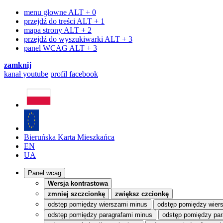
menu głowne
ALT + 0
przejdź do treści
ALT + 1
mapa strony
ALT + 2
przejdź do wyszukiwarki
ALT + 3
panel WCAG
ALT + 3
zamknij
kanał
youtube
profil
facebook
Bieruńska Karta Mieszkańca
EN
UA
Panel wcag
Wersja kontrastowa
zmniej szczcionkę
zwiększ czcionkę
odstęp pomiędzy wierszami minus
odstęp pomiędzy wier
odstęp pomiędzy paragrafami minus
odstęp pomiędzy par