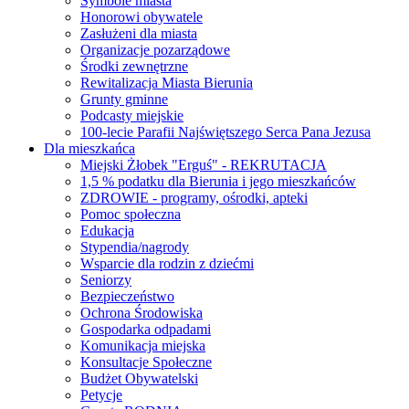
Symbole miasta
Honorowi obywatele
Zasłużeni dla miasta
Organizacje pozarządowe
Środki zewnętrzne
Rewitalizacja Miasta Bierunia
Grunty gminne
Podcasty miejskie
100-lecie Parafii Najświętszego Serca Pana Jezusa
Dla mieszkańca
Miejski Żłobek "Erguś" - REKRUTACJA
1,5 % podatku dla Bierunia i jego mieszkańców
ZDROWIE - programy, ośrodki, apteki
Pomoc społeczna
Edukacja
Stypendia/nagrody
Wsparcie dla rodzin z dziećmi
Seniorzy
Bezpieczeństwo
Ochrona Środowiska
Gospodarka odpadami
Komunikacja miejska
Konsultacje Społeczne
Budżet Obywatelski
Petycje