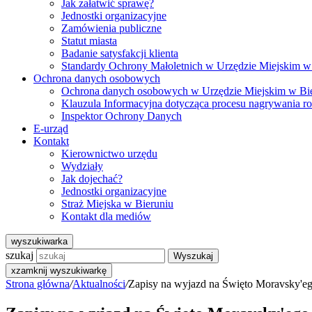
Jak załatwić sprawę?
Jednostki organizacyjne
Zamówienia publiczne
Statut miasta
Badanie satysfakcji klienta
Standardy Ochrony Małoletnich w Urzędzie Miejskim w
Ochrona danych osobowych
Ochrona danych osobowych w Urzędzie Miejskim w Bi
Klauzula Informacyjna dotycząca procesu nagrywania r
Inspektor Ochrony Danych
E-urząd
Kontakt
Kierownictwo urzędu
Wydziały
Jak dojechać?
Jednostki organizacyjne
Straż Miejska w Bieruniu
Kontakt dla mediów
wyszukiwarka
szukaj
Wyszukaj
x
zamknij wyszukiwarkę
Strona główna
/
Aktualności
/
Zapisy na wyjazd na Święto Moravsky'e