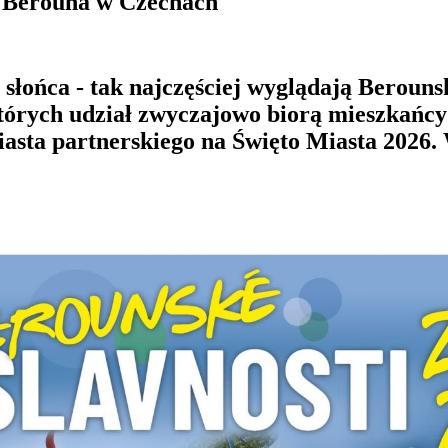
o Berouna w Czechach
łońca - tak najczęściej wyglądają Berounsk
órych udział zwyczajowo biorą mieszkańcy 
asta partnerskiego na Święto Miasta 2026.