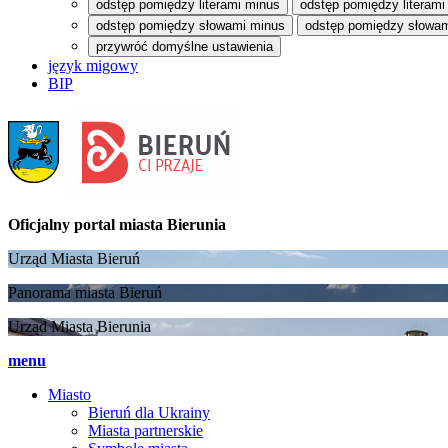
odstęp pomiędzy literami minus
odstęp pomiędzy literami
odstęp pomiędzy słowami minus
odstęp pomiędzy słowam
przywróć domyślne ustawienia
język migowy
BIP
Oficjalny portal
miasta Bierunia
Urząd Miasta Bieruń
Panorama miasta Bieruń
Urząd Miasta Bierunia
menu
Miasto
Bieruń dla Ukrainy
Miasta partnerskie