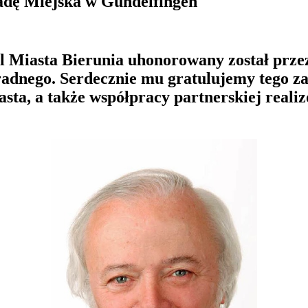
dę Miejska w Gundelfingen
iasta Bierunia uhonorowany został przez 
i radnego. Serdecznie mu gratulujemy tego z
asta, a także współpracy partnerskiej real