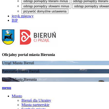
odstęp pomiędzy literami minus
odstęp pomiędzy literami
odstęp pomiędzy słowami minus
odstęp pomiędzy słowam
przywróć domyślne ustawienia
język migowy
BIP
Oficjalny portal
miasta Bierunia
Urząd Miasta Bieruń
Panorama miasta Bieruń
Urząd Miasta Bierunia
menu
Miasto
Bieruń dla Ukrainy
Miasta partnerskie