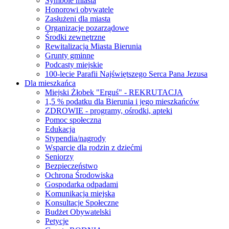
Symbole miasta
Honorowi obywatele
Zasłużeni dla miasta
Organizacje pozarządowe
Środki zewnętrzne
Rewitalizacja Miasta Bierunia
Grunty gminne
Podcasty miejskie
100-lecie Parafii Najświętszego Serca Pana Jezusa
Dla mieszkańca
Miejski Żłobek "Erguś" - REKRUTACJA
1,5 % podatku dla Bierunia i jego mieszkańców
ZDROWIE - programy, ośrodki, apteki
Pomoc społeczna
Edukacja
Stypendia/nagrody
Wsparcie dla rodzin z dziećmi
Seniorzy
Bezpieczeństwo
Ochrona Środowiska
Gospodarka odpadami
Komunikacja miejska
Konsultacje Społeczne
Budżet Obywatelski
Petycje