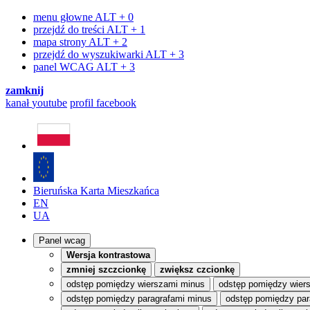
menu głowne
ALT + 0
przejdź do treści
ALT + 1
mapa strony
ALT + 2
przejdź do wyszukiwarki
ALT + 3
panel WCAG
ALT + 3
zamknij
kanał
youtube
profil
facebook
Bieruńska Karta Mieszkańca
EN
UA
Panel wcag
Wersja kontrastowa
zmniej szczcionkę
zwiększ czcionkę
odstęp pomiędzy wierszami minus
odstęp pomiędzy wier
odstęp pomiędzy paragrafami minus
odstęp pomiędzy par