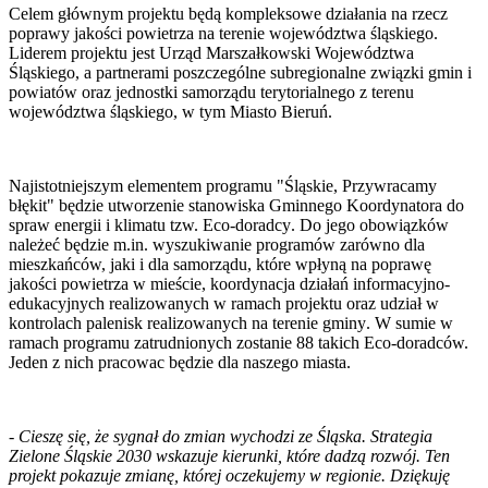
Celem głównym projektu będą kompleksowe działania na rzecz
poprawy jakości powietrza na terenie województwa śląskiego.
Liderem projektu jest Urząd Marszałkowski Województwa
Śląskiego, a partnerami poszczególne subregionalne związki gmin i
powiatów oraz jednostki samorządu terytorialnego z terenu
województwa śląskiego, w tym Miasto Bieruń.
N
ajistotniejszym elementem programu "Śląskie, Przywracamy
błękit" będzie utworzenie stanowiska Gminnego Koordynatora do
spraw energii i klimatu tzw. Eco-doradcy
.
Do jego obowiązków
należeć będzie m.in. wyszukiwanie programów zarówno dla
mieszkańców, jaki i dla samorządu, które wpłyną na poprawę
jakości powietrza w mieście, koordynacja działań informacyjno-
edukacyjnych realizowanych w ramach projektu oraz udział w
kontrolach palenisk realizowanych na terenie gminy
. W sumie w
ramach programu zatrudnionych zostanie 88 takich Eco-doradców.
Jeden z nich pracowac będzie dla naszego miasta.
-
Cieszę się, że sygnał do zmian wychodzi ze Śląska. Strategia
Zielone Śląskie 2030 wskazuje kierunki, które dadzą rozwój. Ten
projekt pokazuje zmianę, której oczekujemy w regionie. Dziękuję