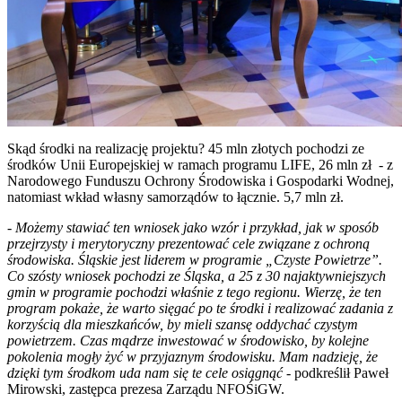
Skąd środki na realizację projektu? 45 mln złotych pochodzi ze
środków Unii Europejskiej w ramach programu LIFE, 26 mln zł - z
Narodowego Funduszu Ochrony Środowiska i Gospodarki Wodnej,
natomiast wkład własny samorządów to łącznie. 5,7 mln zł.
-
Możemy stawiać ten wniosek jako wzór i przykład, jak w sposób
przejrzysty i merytoryczny prezentować cele związane z ochroną
środowiska. Śląskie jest liderem w programie „Czyste Powietrze”.
Co szósty wniosek pochodzi ze Śląska, a 25 z 30 najaktywniejszych
gmin w programie pochodzi właśnie z tego regionu. Wierzę, że ten
program pokaże, że warto sięgać po te środki i realizować zadania z
korzyścią dla mieszkańców, by mieli szansę oddychać czystym
powietrzem. Czas mądrze inwestować w środowisko, by kolejne
pokolenia mogły żyć w przyjaznym środowisku. Mam nadzieję, że
dzięki tym środkom uda nam się te cele osiągnąć
- podkreślił Paweł
Mirowski, zastępca prezesa Zarządu NFOŚiGW.