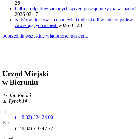
26
Odbiór odpadów zielonych sprzed posesji ruszy już w marcu!
2026-02-17
Nabór wniosków na usunięcie i unieszkodliwienie odpadów
zawierających azbest!
2026-01-23
poprzednia
wszystkie wiadomości
następna
Urząd Miejski
w Bieruniu
43-150 Bieruń
ul. Rynek 14
Tel.
(+48 32) 324 24 00
Fax
(+48 32) 216 47 77
e-mail