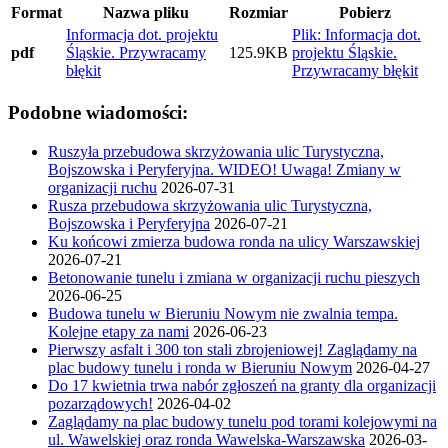
Format
Nazwa pliku
Rozmiar
Pobierz
Informacja dot. projektu
Plik: Informacja dot.
pdf
Śląskie. Przywracamy
125.9KB
projektu Śląskie.
błękit
Przywracamy błękit
Podobne wiadomości:
Ruszyła przebudowa skrzyżowania ulic Turystyczna,
Bojszowska i Peryferyjna. WIDEO! Uwaga! Zmiany w
organizacji ruchu
2026-07-31
Rusza przebudowa skrzyżowania ulic Turystyczna,
Bojszowska i Peryferyjna
2026-07-21
Ku końcowi zmierza budowa ronda na ulicy Warszawskiej
2026-07-21
Betonowanie tunelu i zmiana w organizacji ruchu pieszych
2026-06-25
Budowa tunelu w Bieruniu Nowym nie zwalnia tempa.
Kolejne etapy za nami
2026-06-23
Pierwszy asfalt i 300 ton stali zbrojeniowej! Zaglądamy na
plac budowy tunelu i ronda w Bieruniu Nowym
2026-04-27
Do 17 kwietnia trwa nabór zgłoszeń na granty dla organizacji
pozarządowych!
2026-04-02
Zaglądamy na plac budowy tunelu pod torami kolejowymi na
ul. Wawelskiej oraz ronda Wawelska-Warszawska
2026-03-