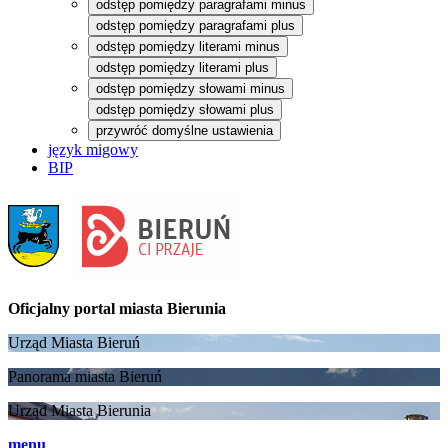
odstęp pomiędzy paragrafami minus
odstęp pomiędzy paragrafami plus
odstęp pomiędzy literami minus
odstęp pomiędzy literami plus
odstęp pomiędzy słowami minus
odstęp pomiędzy słowami plus
przywróć domyślne ustawienia
język migowy
BIP
Oficjalny portal
miasta Bierunia
Urząd Miasta Bieruń
Panorama miasta Bieruń
Urząd Miasta Bierunia
menu