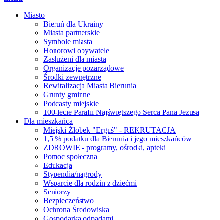
Miasto
Bieruń dla Ukrainy
Miasta partnerskie
Symbole miasta
Honorowi obywatele
Zasłużeni dla miasta
Organizacje pozarządowe
Środki zewnętrzne
Rewitalizacja Miasta Bierunia
Grunty gminne
Podcasty miejskie
100-lecie Parafii Najświętszego Serca Pana Jezusa
Dla mieszkańca
Miejski Żłobek "Erguś" - REKRUTACJA
1,5 % podatku dla Bierunia i jego mieszkańców
ZDROWIE - programy, ośrodki, apteki
Pomoc społeczna
Edukacja
Stypendia/nagrody
Wsparcie dla rodzin z dziećmi
Seniorzy
Bezpieczeństwo
Ochrona Środowiska
Gospodarka odpadami