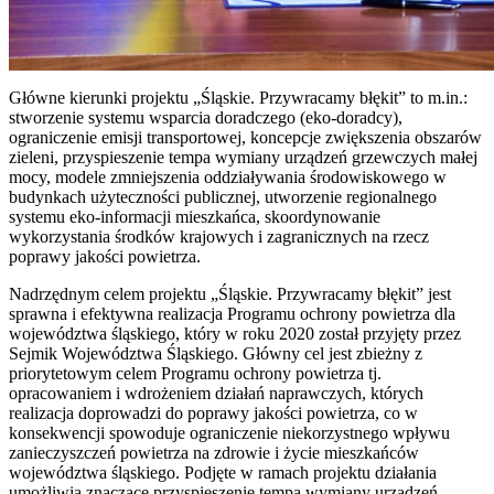
Główne kierunki projektu „Śląskie. Przywracamy błękit” to m.in.:
stworzenie systemu wsparcia doradczego (eko-doradcy),
ograniczenie emisji transportowej, koncepcje zwiększenia obszarów
zieleni, przyspieszenie tempa wymiany urządzeń grzewczych małej
mocy, modele zmniejszenia oddziaływania środowiskowego w
budynkach użyteczności publicznej, utworzenie regionalnego
systemu eko-informacji mieszkańca, skoordynowanie
wykorzystania środków krajowych i zagranicznych na rzecz
poprawy jakości powietrza.
Nadrzędnym celem projektu „Śląskie. Przywracamy błękit” jest
sprawna i efektywna realizacja Programu ochrony powietrza dla
województwa śląskiego, który w roku 2020 został przyjęty przez
Sejmik Województwa Śląskiego. Główny cel jest zbieżny z
priorytetowym celem Programu ochrony powietrza tj.
opracowaniem i wdrożeniem działań naprawczych, których
realizacja doprowadzi do poprawy jakości powietrza, co w
konsekwencji spowoduje ograniczenie niekorzystnego wpływu
zanieczyszczeń powietrza na zdrowie i życie mieszkańców
województwa śląskiego. Podjęte w ramach projektu działania
umożliwią znaczące przyspieszenie tempa wymiany urządzeń