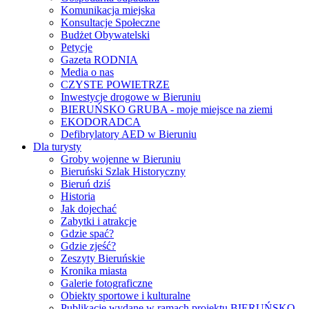
Komunikacja miejska
Konsultacje Społeczne
Budżet Obywatelski
Petycje
Gazeta RODNIA
Media o nas
CZYSTE POWIETRZE
Inwestycje drogowe w Bieruniu
BIERUŃSKO GRUBA - moje miejsce na ziemi
EKODORADCA
Defibrylatory AED w Bieruniu
Dla turysty
Groby wojenne w Bieruniu
Bieruński Szlak Historyczny
Bieruń dziś
Historia
Jak dojechać
Zabytki i atrakcje
Gdzie spać?
Gdzie zjeść?
Zeszyty Bieruńskie
Kronika miasta
Galerie fotograficzne
Obiekty sportowe i kulturalne
Publikacje wydane w ramach projektu BIERUŃSKO