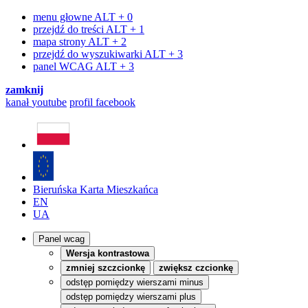
menu głowne
ALT + 0
przejdź do treści
ALT + 1
mapa strony
ALT + 2
przejdź do wyszukiwarki
ALT + 3
panel WCAG
ALT + 3
zamknij
kanał
youtube
profil
facebook
Bieruńska Karta Mieszkańca
EN
UA
Panel wcag
Wersja kontrastowa
zmniej szczcionkę
zwiększ czcionkę
odstęp pomiędzy wierszami minus
odstęp pomiędzy wierszami plus