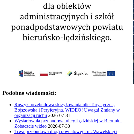
Podobne wiadomości:
Ruszyła przebudowa skrzyżowania ulic Turystyczna,
Bojszowska i Peryferyjna. WIDEO! Uwaga! Zmiany w
organizacji ruchu
2026-07-31
Wystartowała przebudowa ulicy Lędzińskiej w Bieruniu.
Zobaczcie wideo
2026-07-30
Trwa przebudowa drogi powiatowej - ul. Wawelskiej i