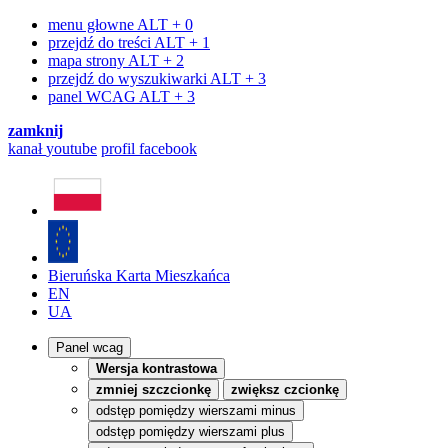
menu głowne
ALT + 0
przejdź do treści
ALT + 1
mapa strony
ALT + 2
przejdź do wyszukiwarki
ALT + 3
panel WCAG
ALT + 3
zamknij
kanał
youtube
profil
facebook
Bieruńska Karta Mieszkańca
EN
UA
Panel wcag
Wersja kontrastowa
zmniej szczcionkę
zwiększ czcionkę
odstęp pomiędzy wierszami minus
odstęp pomiędzy wierszami plus