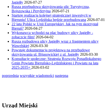
Jagiełły
2026-07-27
Rusza przebudowa skrzyżowania ulic Turystyczna,
Bojszowska i Peryferyjna
2026-07-21
Startuje realizacja kolejnej strategicznej inwestycji w
Bieruniu! Ulica Lędzińska będzie przebudowana
2026-07-01
22 lata Polski w Unii Europejskiej. Jak na tym skorzystał
Bieruń?
2026-04-27
Wykonawca wchodzi na plac budowy ulicy Jagiełły -
zobaczcie film!
2026-04-02
Rusza rozbudowa ulicy Jagiełły wraz z fragmentem ulicy
Wawelskiej
2026-03-30
Powstaje dokumentacja projektowa na przebudowę
skrzyżowania ul. Bijasowickiej z ul. Jagiełły
2026-03-30
Konsultacje społeczne: Strategia Rozwoju Ponadlokalnego
Gmin Powiatu Bieruńsko-Lędzińskiego i Powiatu na lata
2025-2035+
2026-03-02
poprzednia
wszystkie wiadomości
następna
Urząd Miejski