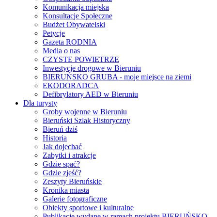
Komunikacja miejska
Konsultacje Społeczne
Budżet Obywatelski
Petycje
Gazeta RODNIA
Media o nas
CZYSTE POWIETRZE
Inwestycje drogowe w Bieruniu
BIERUŃSKO GRUBA - moje miejsce na ziemi
EKODORADCA
Defibrylatory AED w Bieruniu
Dla turysty
Groby wojenne w Bieruniu
Bieruński Szlak Historyczny
Bieruń dziś
Historia
Jak dojechać
Zabytki i atrakcje
Gdzie spać?
Gdzie zjeść?
Zeszyty Bieruńskie
Kronika miasta
Galerie fotograficzne
Obiekty sportowe i kulturalne
Publikacje wydane w ramach projektu BIERUŃSKO