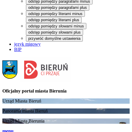
odstęp pomiędzy paragrafami minus
odstęp pomiędzy paragrafami plus
odstęp pomiędzy literami minus
odstęp pomiędzy literami plus
odstęp pomiędzy słowami minus
odstęp pomiędzy słowami plus
przywróć domyślne ustawienia
język migowy
BIP
Oficjalny portal
miasta Bierunia
Urząd Miasta Bieruń
Panorama miasta Bieruń
Urząd Miasta Bierunia
menu