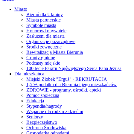
Miasto
Bieruń dla Ukrainy
Miasta partnerskie
Symbole miasta
Honorowi obywatele
Zasłużeni dla miasta
Organizacje pozarządowe
Środki zewnętrzne
Rewitalizacja Miasta Bierunia
Grunty gminne
Podcasty miejskie
100-lecie Parafii Najświętszego Serca Pana Jezusa
Dla mieszkańca
Miejski Żłobek "Erguś" - REKRUTACJA
1,5 % podatku dla Bierunia i jego mieszkańców
ZDROWIE - programy, ośrodki, apteki
Pomoc społeczna
Edukacja
Stypendia/nagrody
Wsparcie dla rodzin z dziećmi
Seniorzy
Bezpieczeństwo
Ochrona Środowiska
Gospodarka odpadami