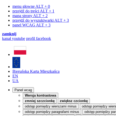
menu głowne
ALT + 0
przejdź do treści
ALT + 1
mapa strony
ALT + 2
przejdź do wyszukiwarki
ALT + 3
panel WCAG
ALT + 3
zamknij
kanał
youtube
profil
facebook
Bieruńska Karta Mieszkańca
EN
UA
Panel wcag
Wersja kontrastowa
zmniej szczcionkę
zwiększ czcionkę
odstęp pomiędzy wierszami minus
odstęp pomiędzy wier
odstęp pomiędzy paragrafami minus
odstęp pomiędzy par