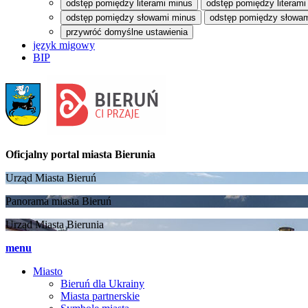
odstęp pomiędzy literami minus
odstęp pomiędzy literami
odstęp pomiędzy słowami minus
odstęp pomiędzy słowam
przywróć domyślne ustawienia
język migowy
BIP
Oficjalny portal
miasta Bierunia
Urząd Miasta Bieruń
Panorama miasta Bieruń
Urząd Miasta Bierunia
menu
Miasto
Bieruń dla Ukrainy
Miasta partnerskie