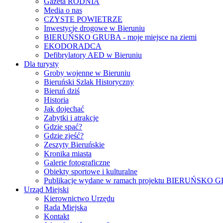
Gazeta RODNIA
Media o nas
CZYSTE POWIETRZE
Inwestycje drogowe w Bieruniu
BIERUŃSKO GRUBA - moje miejsce na ziemi
EKODORADCA
Defibrylatory AED w Bieruniu
Dla turysty
Groby wojenne w Bieruniu
Bieruński Szlak Historyczny
Bieruń dziś
Historia
Jak dojechać
Zabytki i atrakcje
Gdzie spać?
Gdzie zjeść?
Zeszyty Bieruńskie
Kronika miasta
Galerie fotograficzne
Obiekty sportowe i kulturalne
Publikacje wydane w ramach projektu BIERUŃSKO
Urząd Miejski
Kierownictwo Urzędu
Rada Miejska
Kontakt