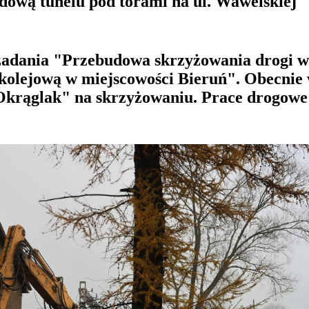
dową tunelu pod torami na ul. Wawelskiej
 zadania "Przebudowa skrzyżowania drogi w
olejową w miejscowości Bieruń". Obecnie 
Okrąglak" na skrzyżowaniu. Prace drogowe 