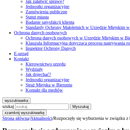
Jak załatwić sprawę?
Jednostki organizacyjne
Zamówienia publiczne
Statut miasta
Badanie satysfakcji klienta
Standardy Ochrony Małoletnich w Urzędzie Miejskim w
Ochrona danych osobowych
Ochrona danych osobowych w Urzędzie Miejskim w Bi
Klauzula Informacyjna dotycząca procesu nagrywania r
Inspektor Ochrony Danych
E-urząd
Kontakt
Kierownictwo urzędu
Wydziały
Jak dojechać?
Jednostki organizacyjne
Straż Miejska w Bieruniu
Kontakt dla mediów
wyszukiwarka
szukaj
Wyszukaj
x
zamknij wyszukiwarkę
Strona główna
/
Aktualności
/
Rozpoczęły się wyburzenia w związku z 