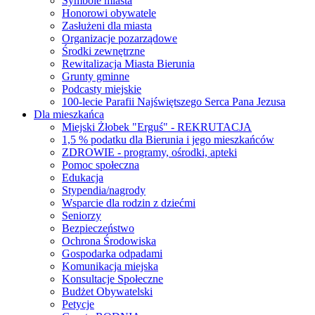
Symbole miasta
Honorowi obywatele
Zasłużeni dla miasta
Organizacje pozarządowe
Środki zewnętrzne
Rewitalizacja Miasta Bierunia
Grunty gminne
Podcasty miejskie
100-lecie Parafii Najświętszego Serca Pana Jezusa
Dla mieszkańca
Miejski Żłobek "Erguś" - REKRUTACJA
1,5 % podatku dla Bierunia i jego mieszkańców
ZDROWIE - programy, ośrodki, apteki
Pomoc społeczna
Edukacja
Stypendia/nagrody
Wsparcie dla rodzin z dziećmi
Seniorzy
Bezpieczeństwo
Ochrona Środowiska
Gospodarka odpadami
Komunikacja miejska
Konsultacje Społeczne
Budżet Obywatelski
Petycje