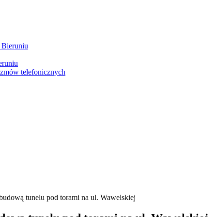
 Bieruniu
eruniu
ozmów telefonicznych
budową tunelu pod torami na ul. Wawelskiej