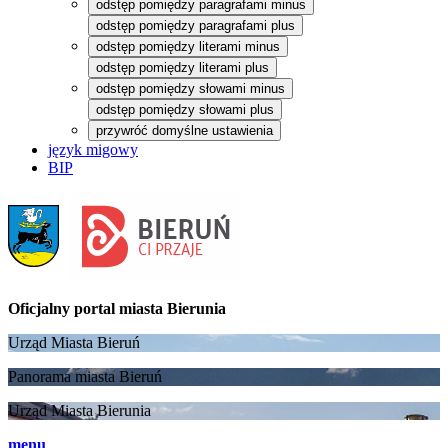
odstęp pomiędzy paragrafami minus
odstęp pomiędzy paragrafami plus
odstęp pomiędzy literami minus
odstęp pomiędzy literami plus
odstęp pomiędzy słowami minus
odstęp pomiędzy słowami plus
przywróć domyślne ustawienia
język migowy
BIP
Oficjalny portal
miasta Bierunia
Urząd Miasta Bieruń
Panorama miasta Bieruń
Urząd Miasta Bierunia
menu