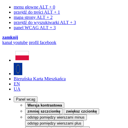
menu głowne
ALT + 0
przejdź do treści
ALT + 1
mapa strony
ALT + 2
przejdź do wyszukiwarki
ALT + 3
panel WCAG
ALT + 3
zamknij
kanał
youtube
profil
facebook
Bieruńska Karta Mieszkańca
EN
UA
Panel wcag
Wersja kontrastowa
zmniej szczcionkę
zwiększ czcionkę
odstęp pomiędzy wierszami minus
odstęp pomiędzy wierszami plus