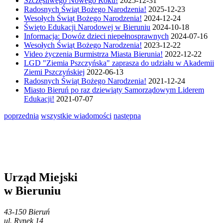
Szczęśliwego Nowego Roku!
2025-12-31
Radosnych Świąt Bożego Narodzenia!
2025-12-23
Wesołych Świąt Bożego Narodzenia!
2024-12-24
Święto Edukacji Narodowej w Bieruniu
2024-10-18
Informacja: Dowóz dzieci niepełnosprawnych
2024-07-16
Wesołych Świąt Bożego Narodzenia!
2023-12-22
Video życzenia Burmistrza Miasta Bierunia!
2022-12-22
LGD "Ziemia Pszczyńska" zaprasza do udziału w Akademii
Ziemi Pszczyńskiej
2022-06-13
Radosnych Świąt Bożego Narodzenia!
2021-12-24
Miasto Bieruń po raz dziewiąty Samorządowym Liderem
Edukacji!
2021-07-07
poprzednia
wszystkie wiadomości
następna
Urząd Miejski
w Bieruniu
43-150 Bieruń
ul. Rynek 14