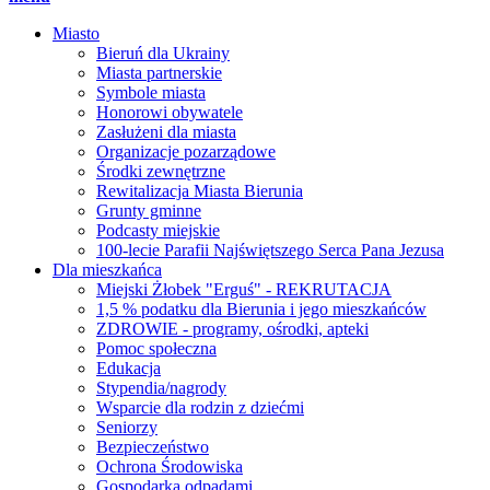
Miasto
Bieruń dla Ukrainy
Miasta partnerskie
Symbole miasta
Honorowi obywatele
Zasłużeni dla miasta
Organizacje pozarządowe
Środki zewnętrzne
Rewitalizacja Miasta Bierunia
Grunty gminne
Podcasty miejskie
100-lecie Parafii Najświętszego Serca Pana Jezusa
Dla mieszkańca
Miejski Żłobek "Erguś" - REKRUTACJA
1,5 % podatku dla Bierunia i jego mieszkańców
ZDROWIE - programy, ośrodki, apteki
Pomoc społeczna
Edukacja
Stypendia/nagrody
Wsparcie dla rodzin z dziećmi
Seniorzy
Bezpieczeństwo
Ochrona Środowiska
Gospodarka odpadami