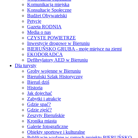
Komunikacja miejska
Konsultacje Społeczne
Budżet Obywatelski
Petycje
Gazeta RODNIA
Media o nas
CZYSTE POWIETRZE
Inwestycje drogowe w Bieruniu
BIERUŃSKO GRUBA - moje miejsce na ziemi
EKODORADCA
Defibrylatory AED w Bieruniu
Dla turysty
Groby wojenne w Bieruniu
Bieruński Szlak Historyczny
Bieruń dziś
Historia
Jak dojechać
Zabytki i atrakcje
Gdzie spać?
Gdzie zjeść?
Zeszyty Bieruńskie
Kronika miasta
Galerie fotograficzne
Obiekty sportowe i kulturalne
Publikacje wydane w ramach projektu BIERUŃSKO