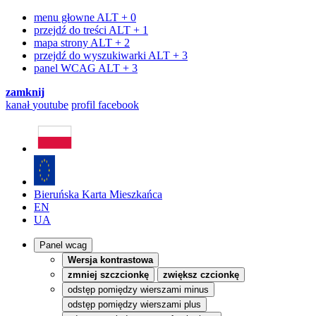
menu głowne
ALT + 0
przejdź do treści
ALT + 1
mapa strony
ALT + 2
przejdź do wyszukiwarki
ALT + 3
panel WCAG
ALT + 3
zamknij
kanał
youtube
profil
facebook
Bieruńska Karta Mieszkańca
EN
UA
Panel wcag
Wersja kontrastowa
zmniej szczcionkę
zwiększ czcionkę
odstęp pomiędzy wierszami minus
odstęp pomiędzy wierszami plus