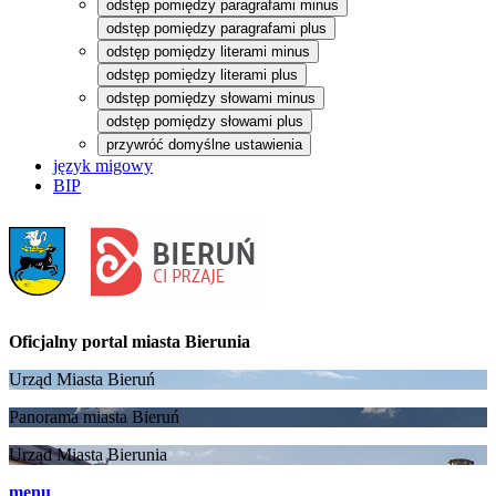
odstęp pomiędzy paragrafami minus
odstęp pomiędzy paragrafami plus
odstęp pomiędzy literami minus
odstęp pomiędzy literami plus
odstęp pomiędzy słowami minus
odstęp pomiędzy słowami plus
przywróć domyślne ustawienia
język migowy
BIP
Oficjalny portal
miasta Bierunia
Urząd Miasta Bieruń
Panorama miasta Bieruń
Urząd Miasta Bierunia
menu