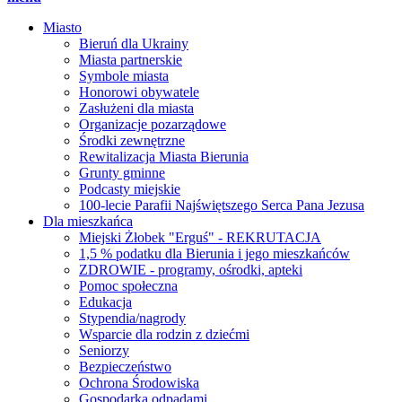
Miasto
Bieruń dla Ukrainy
Miasta partnerskie
Symbole miasta
Honorowi obywatele
Zasłużeni dla miasta
Organizacje pozarządowe
Środki zewnętrzne
Rewitalizacja Miasta Bierunia
Grunty gminne
Podcasty miejskie
100-lecie Parafii Najświętszego Serca Pana Jezusa
Dla mieszkańca
Miejski Żłobek "Erguś" - REKRUTACJA
1,5 % podatku dla Bierunia i jego mieszkańców
ZDROWIE - programy, ośrodki, apteki
Pomoc społeczna
Edukacja
Stypendia/nagrody
Wsparcie dla rodzin z dziećmi
Seniorzy
Bezpieczeństwo
Ochrona Środowiska
Gospodarka odpadami