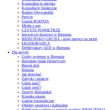
Komunikacja miejska
Konsultacje Społeczne
Budżet Obywatelski
Petycje
Gazeta RODNIA
Media o nas
CZYSTE POWIETRZE
Inwestycje drogowe w Bieruniu
BIERUŃSKO GRUBA - moje miejsce na ziemi
EKODORADCA
Defibrylatory AED w Bieruniu
Dla turysty
Groby wojenne w Bieruniu
Bieruński Szlak Historyczny
Bieruń dziś
Historia
Jak dojechać
Zabytki i atrakcje
Gdzie spać?
Gdzie zjeść?
Zeszyty Bieruńskie
Kronika miasta
Galerie fotograficzne
Obiekty sportowe i kulturalne
Publikacje wydane w ramach projektu BIERUŃSKO