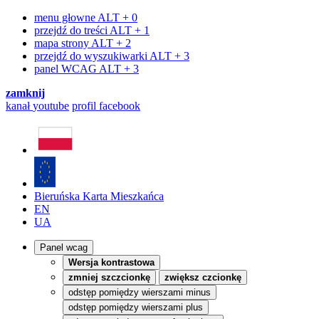
menu głowne
ALT + 0
przejdź do treści
ALT + 1
mapa strony
ALT + 2
przejdź do wyszukiwarki
ALT + 3
panel WCAG
ALT + 3
zamknij
kanał
youtube
profil
facebook
Bieruńska Karta Mieszkańca
EN
UA
Panel wcag
Wersja kontrastowa
zmniej szczcionkę
zwiększ czcionkę
odstęp pomiędzy wierszami minus
odstęp pomiędzy wierszami plus