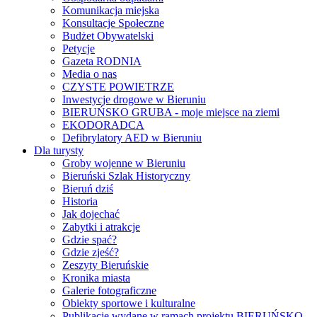
Komunikacja miejska
Konsultacje Społeczne
Budżet Obywatelski
Petycje
Gazeta RODNIA
Media o nas
CZYSTE POWIETRZE
Inwestycje drogowe w Bieruniu
BIERUŃSKO GRUBA - moje miejsce na ziemi
EKODORADCA
Defibrylatory AED w Bieruniu
Dla turysty
Groby wojenne w Bieruniu
Bieruński Szlak Historyczny
Bieruń dziś
Historia
Jak dojechać
Zabytki i atrakcje
Gdzie spać?
Gdzie zjeść?
Zeszyty Bieruńskie
Kronika miasta
Galerie fotograficzne
Obiekty sportowe i kulturalne
Publikacje wydane w ramach projektu BIERUŃSKO