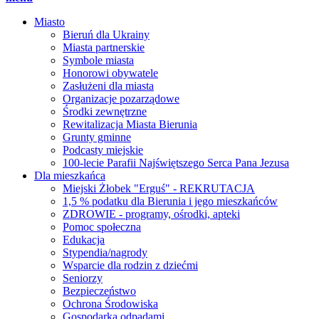
Miasto
Bieruń dla Ukrainy
Miasta partnerskie
Symbole miasta
Honorowi obywatele
Zasłużeni dla miasta
Organizacje pozarządowe
Środki zewnętrzne
Rewitalizacja Miasta Bierunia
Grunty gminne
Podcasty miejskie
100-lecie Parafii Najświętszego Serca Pana Jezusa
Dla mieszkańca
Miejski Żłobek "Erguś" - REKRUTACJA
1,5 % podatku dla Bierunia i jego mieszkańców
ZDROWIE - programy, ośrodki, apteki
Pomoc społeczna
Edukacja
Stypendia/nagrody
Wsparcie dla rodzin z dziećmi
Seniorzy
Bezpieczeństwo
Ochrona Środowiska
Gospodarka odpadami