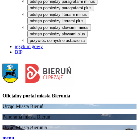
odstęp pomiędzy paragrafami minus
odstęp pomiędzy paragrafami plus
odstęp pomiędzy literami minus
odstęp pomiędzy literami plus
odstęp pomiędzy słowami minus
odstęp pomiędzy słowami plus
przywróć domyślne ustawienia
język migowy
BIP
Oficjalny portal
miasta Bierunia
Urząd Miasta Bieruń
Panorama miasta Bieruń
Urząd Miasta Bierunia
menu