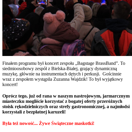
Finałem programu był koncert zespołu „Bagstage BrassBand”. To
siedmioosobowy zespół z Bielska-Białej, grający dynamiczną
muzykę, głównie na instrumentach dętych i perkusji. Gościnnie
wraz z zespołem wystąpila Zuzanna Wajdzik! To był wyjątkowy
koncert!
Oprócz tego, już od rana w naszym nastrojowym, jarmarcznym
miasteczku mogliście korzystać z bogatej oferty przeróżnych
stoisk rękodzielniczych oraz strefy gastronomicznej, a najmłodsi
korzystali z bezpłatnej karuzeli!
Była też nowość... Żywe Świąteczne maskotki!