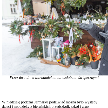
Przez dwa dni trwał handel m.in.: ozdobami świątecznymi
W niedzielę podczas Jarmarku podziwiać można było występy
dzieci i młodzieży z bieruńskich przedszkoli, szkół i grup