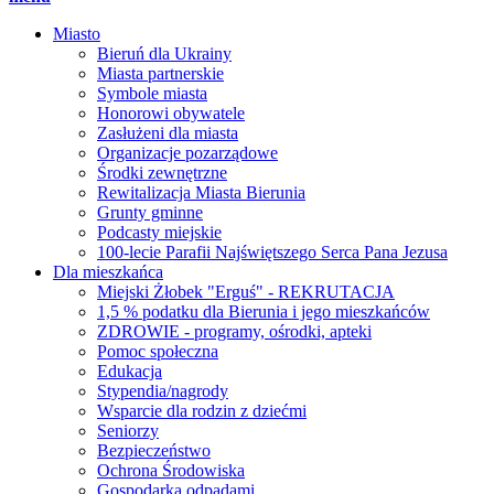
Miasto
Bieruń dla Ukrainy
Miasta partnerskie
Symbole miasta
Honorowi obywatele
Zasłużeni dla miasta
Organizacje pozarządowe
Środki zewnętrzne
Rewitalizacja Miasta Bierunia
Grunty gminne
Podcasty miejskie
100-lecie Parafii Najświętszego Serca Pana Jezusa
Dla mieszkańca
Miejski Żłobek "Erguś" - REKRUTACJA
1,5 % podatku dla Bierunia i jego mieszkańców
ZDROWIE - programy, ośrodki, apteki
Pomoc społeczna
Edukacja
Stypendia/nagrody
Wsparcie dla rodzin z dziećmi
Seniorzy
Bezpieczeństwo
Ochrona Środowiska
Gospodarka odpadami