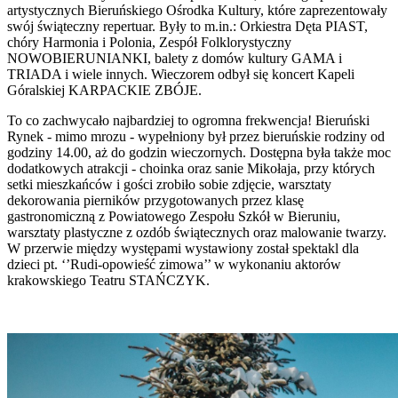
artystycznych Bieruńskiego Ośrodka Kultury, które zaprezentowały
swój świąteczny repertuar. Były to m.in.: Orkiestra Dęta PIAST,
chóry Harmonia i Polonia, Zespół Folklorystyczny
NOWOBIERUNIANKI, balety z domów kultury GAMA i
TRIADA i wiele innych. Wieczorem odbył się koncert Kapeli
Góralskiej KARPACKIE ZBÓJE.
To co zachwycało najbardziej to ogromna frekwencja! Bieruński
Rynek - mimo mrozu - wypełniony był przez bieruńskie rodziny od
godziny 14.00, aż do godzin wieczornych. Dostępna była także moc
dodatkowych atrakcji - choinka oraz sanie Mikołaja, przy których
setki mieszkańców i gości zrobiło sobie zdjęcie, warsztaty
dekorowania pierników przygotowanych przez klasę
gastronomiczną z Powiatowego Zespołu Szkół w Bieruniu,
warsztaty plastyczne z ozdób świątecznych oraz malowanie twarzy.
W przerwie między występami wystawiony został spektakl dla
dzieci pt. ‘’Rudi-opowieść zimowa’’ w wykonaniu aktorów
krakowskiego Teatru STAŃCZYK.