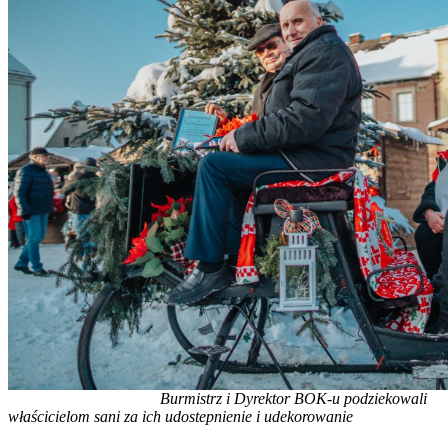
Burmistrz i Dyrektor BOK-u podziekowali
właścicielom sani za ich udostepnienie i udekorowanie