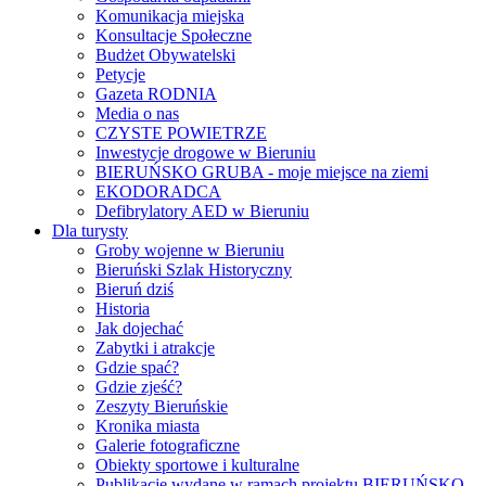
Komunikacja miejska
Konsultacje Społeczne
Budżet Obywatelski
Petycje
Gazeta RODNIA
Media o nas
CZYSTE POWIETRZE
Inwestycje drogowe w Bieruniu
BIERUŃSKO GRUBA - moje miejsce na ziemi
EKODORADCA
Defibrylatory AED w Bieruniu
Dla turysty
Groby wojenne w Bieruniu
Bieruński Szlak Historyczny
Bieruń dziś
Historia
Jak dojechać
Zabytki i atrakcje
Gdzie spać?
Gdzie zjeść?
Zeszyty Bieruńskie
Kronika miasta
Galerie fotograficzne
Obiekty sportowe i kulturalne
Publikacje wydane w ramach projektu BIERUŃSKO