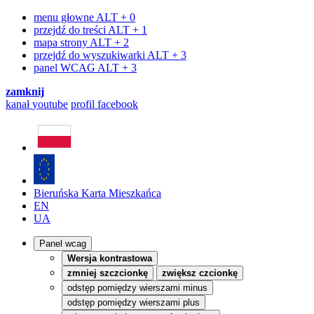
menu głowne
ALT + 0
przejdź do treści
ALT + 1
mapa strony
ALT + 2
przejdź do wyszukiwarki
ALT + 3
panel WCAG
ALT + 3
zamknij
kanał
youtube
profil
facebook
Bieruńska Karta Mieszkańca
EN
UA
Panel wcag
Wersja kontrastowa
zmniej szczcionkę
zwiększ czcionkę
odstęp pomiędzy wierszami minus
odstęp pomiędzy wierszami plus