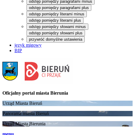
odstęp pomiędzy paragrafami minus
odstęp pomiędzy paragrafami plus
odstęp pomiędzy literami minus
odstęp pomiędzy literami plus
odstęp pomiędzy słowami minus
odstęp pomiędzy słowami plus
przywróć domyślne ustawienia
język migowy
BIP
Oficjalny portal
miasta Bierunia
Urząd Miasta Bieruń
Panorama miasta Bieruń
Urząd Miasta Bierunia
menu