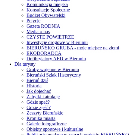
Komunikacja miejska
Konsultacje Społeczne
Budżet Obywatelski
Petycje
Gazeta RODNIA
Media o nas
CZYSTE POWIETRZE
Inwestycje drogowe w Bieruniu
BIERUŃSKO GRUBA - moje miejsce na ziemi
EKODORADCA
Defibrylatory AED w Bieruniu
Dla turysty
Groby wojenne w Bieruniu
Bieruński Szlak Historyczny
Bieruń dziś
Historia
Jak dojechać
Zabytki i atrakcje
Gdzie spać?
Gdzie zjeść?
Zeszyty Bieruńskie
Kronika miasta
Galerie fotograficzne
Obiekty sportowe i kulturalne
Publikacje wydane w ramach projektu BIERUŃSKO