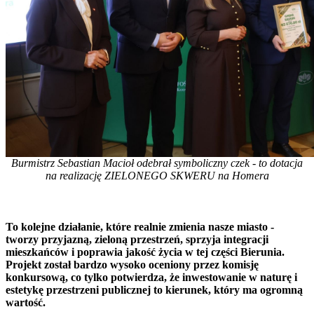
Burmistrz Sebastian Macioł odebrał symboliczny czek - to dotacja
na realizację ZIELONEGO SKWERU na Homera
To kolejne działanie, które realnie zmienia nasze miasto -
tworzy przyjazną, zieloną przestrzeń, sprzyja integracji
mieszkańców i poprawia jakość życia w tej części Bierunia.
Projekt został bardzo wysoko oceniony przez komisję
konkursową, co tylko potwierdza, że inwestowanie w naturę i
estetykę przestrzeni publicznej to kierunek, który ma ogromną
wartość.