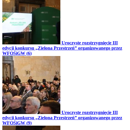
Uroczyste rozstrzygnięcie III
edycji konkursu „Zielona Przestrzeń” organizowanego przez
WFOŚiGW (6)
Uroczyste rozstrzygnięcie III
edycji konkursu „Zielona Przestrzeń” organizowanego przez
WFOŚiGW (9)