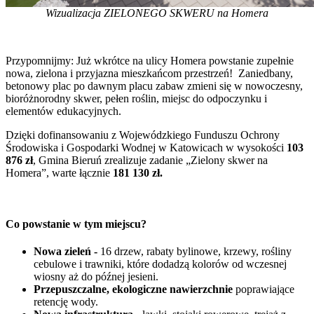
Wizualizacja ZIELONEGO SKWERU na Homera
Przypomnijmy: Już wkrótce na ulicy Homera powstanie zupełnie
nowa, zielona i przyjazna mieszkańcom przestrzeń! Zaniedbany,
betonowy plac po dawnym placu zabaw zmieni się w nowoczesny,
bioróżnorodny skwer, pełen roślin, miejsc do odpoczynku i
elementów edukacyjnych.
Dzięki dofinansowaniu z Wojewódzkiego Funduszu Ochrony
Środowiska i Gospodarki Wodnej w Katowicach w wysokości
103
876 zł
, Gmina Bieruń zrealizuje zadanie „Zielony skwer na
Homera”, warte łącznie
181 130 zł.
Co powstanie w tym miejscu?
Nowa zieleń
-
16 drzew, rabaty bylinowe, krzewy, rośliny
cebulowe i trawniki, które dodadzą kolorów od wczesnej
wiosny aż do późnej jesieni.
Przepuszczalne, ekologiczne nawierzchnie
poprawiające
retencję wody.