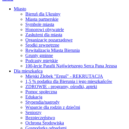
Miasto
Bieruń dla Ukrainy
Miasta partnerskie
Symbole miasta
Honorowi obywatele
Zasłużeni dla miasta
Organizacje pozarządowe
Środki zewnętrzne
Rewitalizacja Miasta Bierunia
Grunty gminne
Podcasty miejskie
100-lecie Parafii Najświętszego Serca Pana Jezusa
Dla mieszkańca
Miejski Żłobek "Erguś" - REKRUTACJA
1,5 % podatku dla Bierunia i jego mieszkańców
ZDROWIE - programy, ośrodki, apteki
Pomoc społeczna
Edukacja
Stypendia/nagrody
Wsparcie dla rodzin z dziećmi
Seniorzy
Bezpieczeństwo
Ochrona Środowiska
Gospodarka odpadami