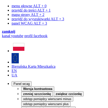
menu głowne
ALT + 0
przejdź do treści
ALT + 1
mapa strony
ALT + 2
przejdź do wyszukiwarki
ALT + 3
panel WCAG
ALT + 3
zamknij
kanał
youtube
profil
facebook
Bieruńska Karta Mieszkańca
EN
UA
Panel wcag
Wersja kontrastowa
zmniej szczcionkę
zwiększ czcionkę
odstęp pomiędzy wierszami minus
odstęp pomiędzy wierszami plus