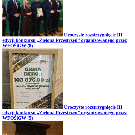
Uroczyste rozstrzygnięcie III
edycji konkursu „Zielona Przestrzeń” organizowanego przez
WFOŚiGW (8)
Uroczyste rozstrzygnięcie III
edycji konkursu „Zielona Przestrzeń” organizowanego przez
WFOŚiGW (5)