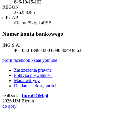
646-10-15-103
REGON
276258285
e-PUAP
/Bierun/SkrytkaESP
Numer konta bankowego
ING S.A.
46 1050 1399 1000 0090 3049 8563
profil
facebook
kanał
youtube
Zastrzeżenia prawne
Polityka prywatności
Mapa witryny
Deklaracja dostępności
realizacja:
Intra
COM
.pl
2026 UM Bieruń
do góry