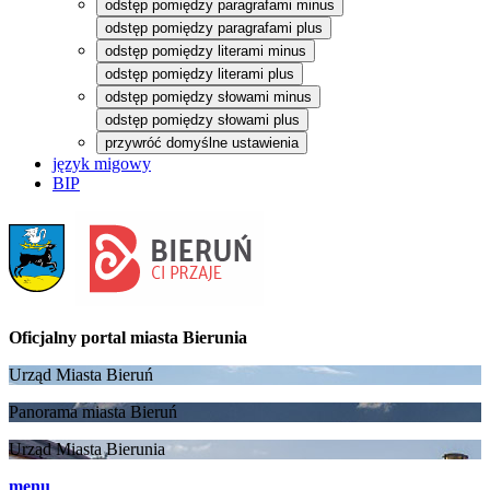
odstęp pomiędzy paragrafami minus
odstęp pomiędzy paragrafami plus
odstęp pomiędzy literami minus
odstęp pomiędzy literami plus
odstęp pomiędzy słowami minus
odstęp pomiędzy słowami plus
przywróć domyślne ustawienia
język migowy
BIP
Oficjalny portal
miasta Bierunia
Urząd Miasta Bieruń
Panorama miasta Bieruń
Urząd Miasta Bierunia
menu