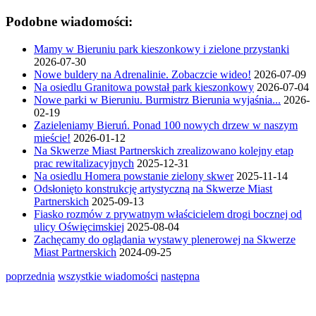
Podobne wiadomości:
Mamy w Bieruniu park kieszonkowy i zielone przystanki
2026-07-30
Nowe buldery na Adrenalinie. Zobaczcie wideo!
2026-07-09
Na osiedlu Granitowa powstał park kieszonkowy
2026-07-04
Nowe parki w Bieruniu. Burmistrz Bierunia wyjaśnia...
2026-
02-19
Zazieleniamy Bieruń. Ponad 100 nowych drzew w naszym
mieście!
2026-01-12
Na Skwerze Miast Partnerskich zrealizowano kolejny etap
prac rewitalizacyjnych
2025-12-31
Na osiedlu Homera powstanie zielony skwer
2025-11-14
Odsłonięto konstrukcję artystyczną na Skwerze Miast
Partnerskich
2025-09-13
Fiasko rozmów z prywatnym właścicielem drogi bocznej od
ulicy Oświęcimskiej
2025-08-04
Zachęcamy do oglądania wystawy plenerowej na Skwerze
Miast Partnerskich
2024-09-25
poprzednia
wszystkie wiadomości
następna