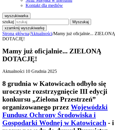
Straż Miejska w Bieruniu
Kontakt dla mediów
wyszukiwarka
szukaj
Wyszukaj
x
zamknij wyszukiwarkę
Strona główna
/
Aktualności
/
Mamy już oficjalnie... ZIELONĄ
DOTACJĘ!
Mamy już oficjalnie... ZIELONĄ
DOTACJĘ!
Aktualności
10 Grudnia 2025
8 grudnia w Katowicach odbyło się
uroczyste rozstrzygnięcie III edycji
konkursu „Zielona Przestrzeń”
organizowanego przez
Wojewódzki
Fundusz Ochrony Środowiska i
Gospodarki Wodnej w Katowicach
- i