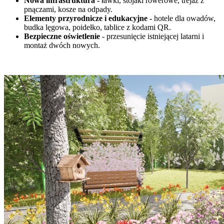
Nowa infrastruktura
-
ławki, stojaki rowerowe, trejaż z
pnączami, kosze na odpady.
Elementy przyrodnicze i edukacyjne
-
hotele dla owadów,
budka lęgowa, poidełko, tablice z kodami QR.
Bezpieczne oświetlenie
- przesunięcie istniejącej latarni i
montaż dwóch nowych.