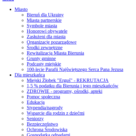
Miasto
Bieruń dla Ukrainy
Miasta partnerskie
Symbole miasta
Honorowi obywatele
Zasłużeni dla miasta
Organizacje pozarządowe
Środki zewnętrzne
Rewitalizacja Miasta Bierunia
Grunty gminne
Podcasty miejskie
100-lecie Parafii Najświętszego Serca Pana Jezusa
Dla mieszkańca
Miejski Żłobek "Erguś" - REKRUTACJA
1,5 % podatku dla Bierunia i jego mieszkańców
ZDROWIE - programy, ośrodki, apteki
Pomoc społeczna
Edukacja
Stypendia/nagrody
Wsparcie dla rodzin z dziećmi
Seniorzy
Bezpieczeństwo
Ochrona Środowiska
Gospodarka odpadami