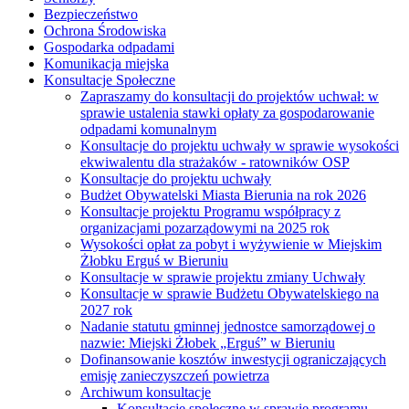
Bezpieczeństwo
Ochrona Środowiska
Gospodarka odpadami
Komunikacja miejska
Konsultacje Społeczne
Zapraszamy do konsultacji do projektów uchwał: w
sprawie ustalenia stawki opłaty za gospodarowanie
odpadami komunalnym
Konsultacje do projektu uchwały w sprawie wysokości
ekwiwalentu dla strażaków - ratowników OSP
Konsultacje do projektu uchwały
Budżet Obywatelski Miasta Bierunia na rok 2026
Konsultacje projektu Programu współpracy z
organizacjami pozarządowymi na 2025 rok
Wysokości opłat za pobyt i wyżywienie w Miejskim
Żłobku Erguś w Bieruniu
Konsultacje w sprawie projektu zmiany Uchwały
Konsultacje w sprawie Budżetu Obywatelskiego na
2027 rok
Nadanie statutu gminnej jednostce samorządowej o
nazwie: Miejski Żłobek „Erguś” w Bieruniu
Dofinansowanie kosztów inwestycji ograniczających
emisję zanieczyszczeń powietrza
Archiwum konsultacje
Konsultacje społeczne w sprawie programu