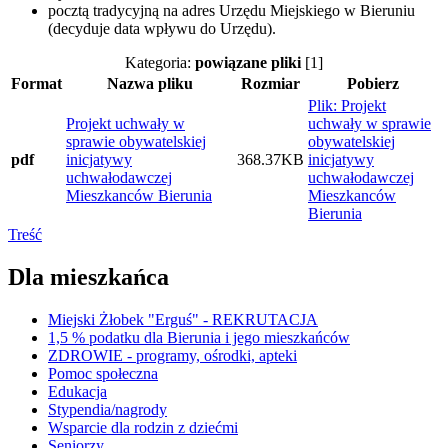
pocztą tradycyjną na adres Urzędu Miejskiego w Bieruniu
(decyduje data wpływu do Urzędu).
Kategoria:
powiązane pliki
[1]
Format
Nazwa pliku
Rozmiar
Pobierz
Plik: Projekt
Projekt uchwały w
uchwały w sprawie
sprawie obywatelskiej
obywatelskiej
pdf
inicjatywy
368.37KB
inicjatywy
uchwałodawczej
uchwałodawczej
Mieszkanców Bierunia
Mieszkanców
Bierunia
Treść
Dla mieszkańca
Miejski Żłobek "Erguś" - REKRUTACJA
1,5 % podatku dla Bierunia i jego mieszkańców
ZDROWIE - programy, ośrodki, apteki
Pomoc społeczna
Edukacja
Stypendia/nagrody
Wsparcie dla rodzin z dziećmi
Seniorzy