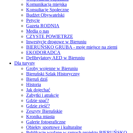
Komunikacja miejska
Konsultacje Społeczne
Budżet Obywatelski
Petycje
Gazeta RODNIA
Media o nas
CZYSTE POWIETRZE
Inwestycje drogowe w Bieruniu
BIERUŃSKO GRUBA - moje miejsce na ziemi
EKODORADCA
Defibrylatory AED w Bieruniu
Dla turysty
Groby wojenne w Bieruniu
Bieruński Szlak Historyczny
Bieruń dziś
Historia
Jak dojechać
Zabytki i atrakcje
Gdzie spać?
Gdzie zjeść?
Zeszyty Bieruńskie
Kronika miasta
Galerie fotograficzne
Obiekty sportowe i kulturalne
Publikacje wydane w ramach projektu BIERUŃSKO