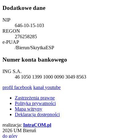
Dodatkowe dane
NIP
646-10-15-103
REGON
276258285
e-PUAP
/Bierun/SkrytkaESP
Numer konta bankowego
ING S.A.
46 1050 1399 1000 0090 3049 8563
profil
facebook
kanał
youtube
Zastrzeżenia prawne
Polityka prywatności
Mapa witryny
Deklaracja dostępności
realizacja:
Intra
COM
.pl
2026 UM Bieruń
do góry