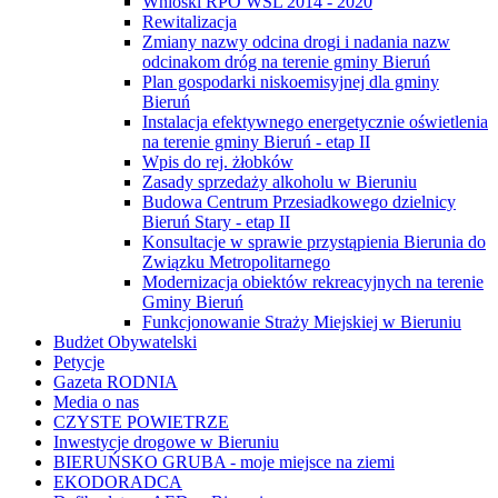
Wnioski RPO WSL 2014 - 2020
Rewitalizacja
Zmiany nazwy odcina drogi i nadania nazw
odcinakom dróg na terenie gminy Bieruń
Plan gospodarki niskoemisyjnej dla gminy
Bieruń
Instalacja efektywnego energetycznie oświetlenia
na terenie gminy Bieruń - etap II
Wpis do rej. żłobków
Zasady sprzedaży alkoholu w Bieruniu
Budowa Centrum Przesiadkowego dzielnicy
Bieruń Stary - etap II
Konsultacje w sprawie przystąpienia Bierunia do
Związku Metropolitarnego
Modernizacja obiektów rekreacyjnych na terenie
Gminy Bieruń
Funkcjonowanie Straży Miejskiej w Bieruniu
Budżet Obywatelski
Petycje
Gazeta RODNIA
Media o nas
CZYSTE POWIETRZE
Inwestycje drogowe w Bieruniu
BIERUŃSKO GRUBA - moje miejsce na ziemi
EKODORADCA