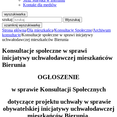
Straż Miejska w Bieruniu
Kontakt dla mediów
wyszukiwarka
szukaj
Wyszukaj
x
zamknij wyszukiwarkę
Strona główna
/
Dla mieszkańca
/
Konsultacje Społeczne
/
Archiwum
konsultacje
/
Konsultacje społeczne w sprawi inicjatywy
uchwałodawczej mieszkańców Bierunia
Konsultacje społeczne w sprawi
inicjatywy uchwałodawczej mieszkańców
Bierunia
OGŁOSZENIE
w sprawie Konsultacji Społecznych
dotyczące projektu uchwały w sprawie
obywatelskiej inicjatywy uchwałodawczej
mieszkańców Bierunia.