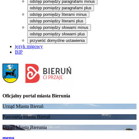
odstęp pomiędzy paragrafami minus
odstęp pomiędzy paragrafami plus
odstęp pomiędzy literami minus
odstęp pomiędzy literami plus
odstęp pomiędzy słowami minus
odstęp pomiędzy słowami plus
przywróć domyślne ustawienia
język migowy
BIP
Oficjalny portal
miasta Bierunia
Urząd Miasta Bieruń
Panorama miasta Bieruń
Urząd Miasta Bierunia
menu