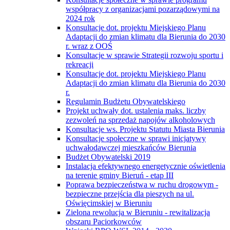
współpracy z organizacjami pozarządowymi na
2024 rok
Konsultacje dot. projektu Miejskiego Planu
Adaptacji do zmian klimatu dla Bierunia do 2030
r. wraz z OOŚ
Konsultacje w sprawie Strategii rozwoju sportu i
rekreacji
Konsultacje dot. projektu Miejskiego Planu
Adaptacji do zmian klimatu dla Bierunia do 2030
r.
Regulamin Budżetu Obywatelskiego
Projekt uchwały dot. ustalenia maks. liczby
zezwoleń na sprzedaż napojów alkoholowych
Konsultacje ws. Projektu Statutu Miasta Bierunia
Konsultacje społeczne w sprawi inicjatywy
uchwałodawczej mieszkańców Bierunia
Budżet Obywatelski 2019
Instalacja efektywnego energetycznie oświetlenia
na terenie gminy Bieruń - etap III
Poprawa bezpieczeństwa w ruchu drogowym -
bezpieczne przejścia dla pieszych na ul.
Oświęcimskiej w Bieruniu
Zielona rewolucja w Bieruniu - rewitalizacja
obszaru Paciorkowców