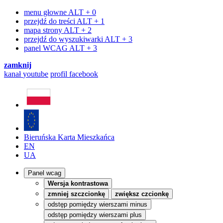
menu głowne
ALT + 0
przejdź do treści
ALT + 1
mapa strony
ALT + 2
przejdź do wyszukiwarki
ALT + 3
panel WCAG
ALT + 3
zamknij
kanał
youtube
profil
facebook
Bieruńska Karta Mieszkańca
EN
UA
Panel wcag
Wersja kontrastowa
zmniej szczcionkę
zwiększ czcionkę
odstęp pomiędzy wierszami minus
odstęp pomiędzy wierszami plus