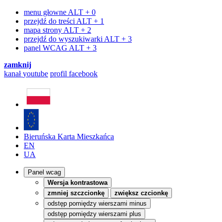
menu głowne
ALT + 0
przejdź do treści
ALT + 1
mapa strony
ALT + 2
przejdź do wyszukiwarki
ALT + 3
panel WCAG
ALT + 3
zamknij
kanał
youtube
profil
facebook
Bieruńska Karta Mieszkańca
EN
UA
Panel wcag
Wersja kontrastowa
zmniej szczcionkę
zwiększ czcionkę
odstęp pomiędzy wierszami minus
odstęp pomiędzy wierszami plus