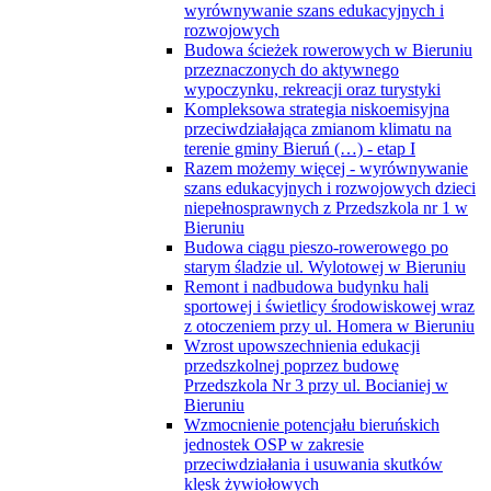
wyrównywanie szans edukacyjnych i
rozwojowych
Budowa ścieżek rowerowych w Bieruniu
przeznaczonych do aktywnego
wypoczynku, rekreacji oraz turystyki
Kompleksowa strategia niskoemisyjna
przeciwdziałająca zmianom klimatu na
terenie gminy Bieruń (…) - etap I
Razem możemy więcej - wyrównywanie
szans edukacyjnych i rozwojowych dzieci
niepełnosprawnych z Przedszkola nr 1 w
Bieruniu
Budowa ciągu pieszo-rowerowego po
starym śladzie ul. Wylotowej w Bieruniu
Remont i nadbudowa budynku hali
sportowej i świetlicy środowiskowej wraz
z otoczeniem przy ul. Homera w Bieruniu
Wzrost upowszechnienia edukacji
przedszkolnej poprzez budowę
Przedszkola Nr 3 przy ul. Bocianiej w
Bieruniu
Wzmocnienie potencjału bieruńskich
jednostek OSP w zakresie
przeciwdziałania i usuwania skutków
klęsk żywiołowych