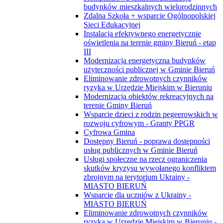
budynków mieszkalnych wielorodzinnych
Zdalna Szkoła + wsparcie Ogólnopolskiej
Sieci Edukacyjnej
Instalacja efektywnego energetycznie
oświetlenia na terenie gminy Bieruń - etap
III
Modernizacja energetyczna budynków
użyteczności publicznej w Gminie Bieruń
Eliminowanie zdrowotnych czynników
ryzyka w Urzędzie Miejskim w Bieruniu
Modernizacja obiektów rekreacyjnych na
terenie Gminy Bieruń
Wsparcie dzieci z rodzin pegeerowskich w
rozwoju cyfrowym - Granty PPGR
Cyfrowa Gmina
Dostępny Bieruń - poprawa dostępności
usług publicznych w Gminie Bieruń
Usługi społeczne na rzecz ograniczenia
skutków kryzysu wywołanego konfliktem
zbrojnym na terytorium Ukrainy -
MIASTO BIERUŃ
Wsparcie dla uczniów z Ukrainy -
MIASTO BIERUŃ
Eliminowanie zdrowotnych czynników
ryzyka w Urzędzie Miejskim w Bieruniu -