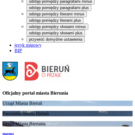
odstęp pomiędzy paragrafami minus
odstęp pomiędzy paragrafami plus
odstęp pomiędzy literami minus
odstęp pomiędzy literami plus
odstęp pomiędzy słowami minus
odstęp pomiędzy słowami plus
przywróć domyślne ustawienia
język migowy
BIP
Oficjalny portal
miasta Bierunia
Urząd Miasta Bieruń
Panorama miasta Bieruń
Urząd Miasta Bierunia
menu