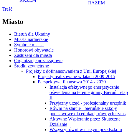
RAZEM
RAZEM
Treść
Miasto
Bieruń dla Ukrainy
Miasta partnerskie
Symbole miasta
Honorowi obywatele
Zasłużeni dla miasta
Organizacje pozarządowe
Środki zewnętrzne
Projekty z dofinansowaniem z Unii Europejskiej
Projekty realizowane w latach 2009-2015
Perspektywa finansowa 2014 - 2020
Instalacja efektywnego energetycznie
oświetlenia na terenie gminy Bieruń - etap
II
Przyjazny urząd - profesjonalny urzędnik
Równi na starcie - bieruńskie szkoły
podstawowe dla edukacji równych szans
Aktywne Wspieranie przez Skuteczne
Działanie
Wszyscy równi w naszym przedszkolu