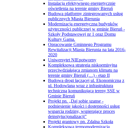
Instalacja efektywnego energetycznie
oświetlenia na terenie gminy Bieruń
Budowa platformy zintegrowanych usług
publicznych Miasta Bierunia
Modernizacja energetyczna budynków
użyteczności publicznej w gminie Bieruń -
Szkoły Podstawowej nr 1 oraz Domu
Kultury Gama.
Opracowanie Gminnego Programu
Rewitalizacji Miasta Bierunia na lata 2016-
2020
Uniwersytet NIEpotworny
Kompleksowa strategia niskoemisyjna
przeciwdziałająca zmianom klimatu na
terenie gminy Bieruń (…) - etap II
Budowa drogi łączącej ul. Ekonomiczną z
ul. Hodowlaną wraz z infrastrukturą
techniczną komunikującą tereny SSE w
Gminie Bieruń
Projekt pn. „Daj sobie szansę -
podniesienie jakości i dostępności usług
wsparcia rodziny, wspierające proces
deinstytucjonalizacji”
Projekt grantowy pn. Zdalna Szkoła
Kompleksowa termomodernizacja