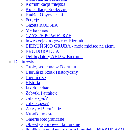
Komunikacja miejska
Konsultacje Społeczne
Budżet Obywatelski
Petycje
Gazeta RODNIA
Media o nas
CZYSTE POWIETRZE
Inwestycje drogowe w Bieruniu
BIERUŃSKO GRUBA - moje miejsce na ziemi
EKODORADCA
Defibrylatory AED w Bieruniu
Dla turysty
Groby wojenne w Bieruniu
Bieruński Szlak Historyczny
Bieruń dziś
Historia
Jak dojechać
Zabytki i atrakcje
Gdzie spać?
Gdzie zjeść?
Zeszyty Bieruńskie
Kronika miasta
Galerie fotograficzne
Obiekty sportowe i kulturalne
Publikacje wydane w ramach projektu BIERUŃSKO