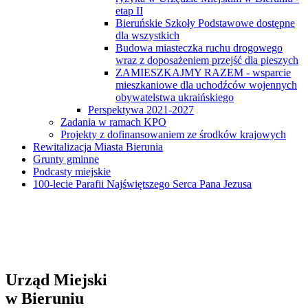
etap II
Bieruńskie Szkoły Podstawowe dostępne
dla wszystkich
Budowa miasteczka ruchu drogowego
wraz z doposażeniem przejść dla pieszych
ZAMIESZKAJMY RAZEM - wsparcie
mieszkaniowe dla uchodźców wojennych
obywatelstwa ukraińskiego
Perspektywa 2021-2027
Zadania w ramach KPO
Projekty z dofinansowaniem ze środków krajowych
Rewitalizacja Miasta Bierunia
Grunty gminne
Podcasty miejskie
100-lecie Parafii Najświętszego Serca Pana Jezusa
Urząd Miejski
w Bieruniu