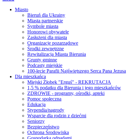
Miasto
Bieruń dla Ukrainy
Miasta partnerskie
Symbole miasta
Honorowi obywatele
Zasłużeni dla miasta
Organizacje pozarządowe
Środki zewnętrzne
Rewitalizacja Miasta Bierunia
Grunty gminne
Podcasty miejskie
100-lecie Parafii Najświętszego Serca Pana Jezusa
Dla mieszkańca
Miejski Żłobek "Erguś" - REKRUTACJA
1,5 % podatku dla Bierunia i jego mieszkańców
ZDROWIE - programy, ośrodki, apteki
Pomoc społeczna
Edukacja
Stypendia/nagrody
Wsparcie dla rodzin z dziećmi
Seniorzy
Bezpieczeństwo
Ochrona Środowiska
Gospodarka odpadami