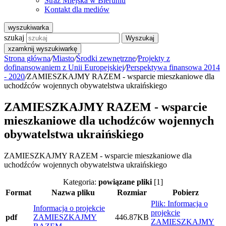
Straż Miejska w Bieruniu
Kontakt dla mediów
wyszukiwarka
szukaj
Wyszukaj
x
zamknij wyszukiwarkę
Strona główna
/
Miasto
/
Środki zewnętrzne
/
Projekty z
dofinansowaniem z Unii Europejskiej
/
Perspektywa finansowa 2014
- 2020
/
ZAMIESZKAJMY RAZEM - wsparcie mieszkaniowe dla
uchodźców wojennych obywatelstwa ukraińskiego
ZAMIESZKAJMY RAZEM - wsparcie
mieszkaniowe dla uchodźców wojennych
obywatelstwa ukraińskiego
ZAMIESZKAJMY RAZEM - wsparcie mieszkaniowe dla
uchodźców wojennych obywatelstwa ukraińskiego
Kategoria:
powiązane pliki
[1]
Format
Nazwa pliku
Rozmiar
Pobierz
Plik: Informacja o
Informacja o projekcie
projekcie
pdf
ZAMIESZKAJMY
446.87KB
ZAMIESZKAJMY