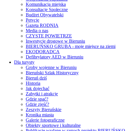
Komunikacja miejska
Konsultacje Społeczne
Budżet Obywatelski
Petycje
Gazeta RODNIA
Media o nas
CZYSTE POWIETRZE
Inwestycje drogowe w Bieruniu
BIERUŃSKO GRUBA - moje miejsce na ziemi
EKODORADCA
Defibrylatory AED w Bieruniu
Dla turysty
Groby wojenne w Bieruniu
Bieruński Szlak Historyczny
Bieruń dziś
Historia
Jak dojechać
Zabytki i atrakcje
Gdzie spać?
Gdzie zjeść?
Zeszyty Bieruńskie
Kronika miasta
Galerie fotograficzne
Obiekty sportowe i kulturalne
Publikacje wydane w ramach projektu BIERUŃSKO