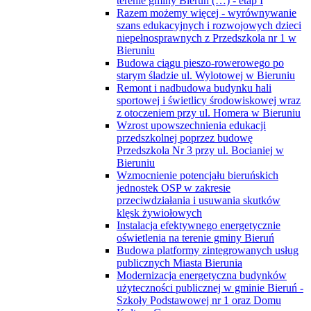
terenie gminy Bieruń (…) - etap I
Razem możemy więcej - wyrównywanie
szans edukacyjnych i rozwojowych dzieci
niepełnosprawnych z Przedszkola nr 1 w
Bieruniu
Budowa ciągu pieszo-rowerowego po
starym śladzie ul. Wylotowej w Bieruniu
Remont i nadbudowa budynku hali
sportowej i świetlicy środowiskowej wraz
z otoczeniem przy ul. Homera w Bieruniu
Wzrost upowszechnienia edukacji
przedszkolnej poprzez budowę
Przedszkola Nr 3 przy ul. Bocianiej w
Bieruniu
Wzmocnienie potencjału bieruńskich
jednostek OSP w zakresie
przeciwdziałania i usuwania skutków
klęsk żywiołowych
Instalacja efektywnego energetycznie
oświetlenia na terenie gminy Bieruń
Budowa platformy zintegrowanych usług
publicznych Miasta Bierunia
Modernizacja energetyczna budynków
użyteczności publicznej w gminie Bieruń -
Szkoły Podstawowej nr 1 oraz Domu