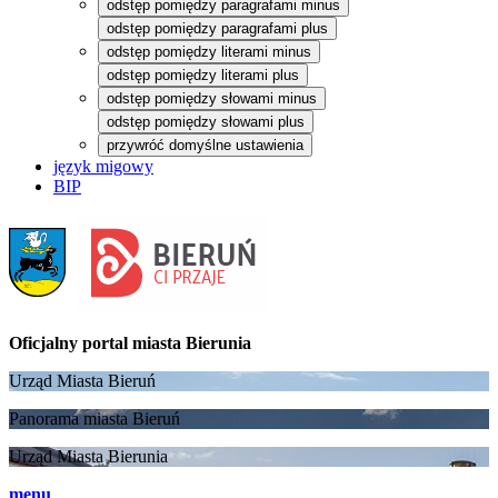
odstęp pomiędzy paragrafami minus
odstęp pomiędzy paragrafami plus
odstęp pomiędzy literami minus
odstęp pomiędzy literami plus
odstęp pomiędzy słowami minus
odstęp pomiędzy słowami plus
przywróć domyślne ustawienia
język migowy
BIP
Oficjalny portal
miasta Bierunia
Urząd Miasta Bieruń
Panorama miasta Bieruń
Urząd Miasta Bierunia
menu