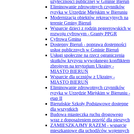
użyteczności publicznej w Gminie Bieruń
Eliminowanie zdrowotnych czynników
ryzyka w Urzędzie Miejskim w Bieruniu
Modernizacja obiektów rekreacyjnych na
terenie Gminy Bieruń
Wsparcie dzieci z rodzin pegeerowskich w
rozwoju cyfrowym - Granty PPGR
Cyfrowa Gmina
Dostępny Bieruń - poprawa dostępności
usług publicznych w Gminie Bieruń
Usługi społeczne na rzecz ograniczenia
skutków kryzysu wywołanego konfliktem
zbrojnym na terytorium Ukrainy -
MIASTO BIERUŃ
Wsparcie dla uczniów z Ukrainy -
MIASTO BIERUŃ
Eliminowanie zdrowotnych czynników
ryzyka w Urzędzie Miejskim w Bieruniu -
etap II
Bieruńskie Szkoły Podstawowe dostępne
dla wszystkich
Budowa miasteczka ruchu drogowego
wraz z doposażeniem przejść dla pieszych
ZAMIESZKAJMY RAZEM - wsparcie
mieszkaniowe dla uchodźców wojennych