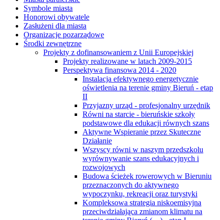
Symbole miasta
Honorowi obywatele
Zasłużeni dla miasta
Organizacje pozarządowe
Środki zewnętrzne
Projekty z dofinansowaniem z Unii Europejskiej
Projekty realizowane w latach 2009-2015
Perspektywa finansowa 2014 - 2020
Instalacja efektywnego energetycznie
oświetlenia na terenie gminy Bieruń - etap
II
Przyjazny urząd - profesjonalny urzędnik
Równi na starcie - bieruńskie szkoły
podstawowe dla edukacji równych szans
Aktywne Wspieranie przez Skuteczne
Działanie
Wszyscy równi w naszym przedszkolu
wyrównywanie szans edukacyjnych i
rozwojowych
Budowa ścieżek rowerowych w Bieruniu
przeznaczonych do aktywnego
wypoczynku, rekreacji oraz turystyki
Kompleksowa strategia niskoemisyjna
przeciwdziałająca zmianom klimatu na