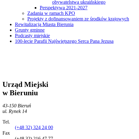
obywatelstwa ukraińskiego
Perspektywa 2021-2027
Zadania w ramach KPO
Projekty z dofinansowaniem ze środków krajowych
Rewitalizacja Miasta Bierunia
Grunty gminne
Podcasty miejskie
100-lecie Parafii Najświętszego Serca Pana Jezusa
Urząd Miejski
w Bieruniu
43-150 Bieruń
ul. Rynek 14
Tel.
(+48 32) 324 24 00
Fax
(+48 32) 216 47 77