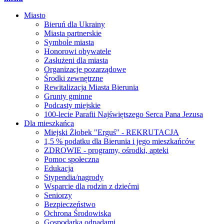
Miasto
Bieruń dla Ukrainy
Miasta partnerskie
Symbole miasta
Honorowi obywatele
Zasłużeni dla miasta
Organizacje pozarządowe
Środki zewnętrzne
Rewitalizacja Miasta Bierunia
Grunty gminne
Podcasty miejskie
100-lecie Parafii Najświętszego Serca Pana Jezusa
Dla mieszkańca
Miejski Żłobek "Erguś" - REKRUTACJA
1,5 % podatku dla Bierunia i jego mieszkańców
ZDROWIE - programy, ośrodki, apteki
Pomoc społeczna
Edukacja
Stypendia/nagrody
Wsparcie dla rodzin z dziećmi
Seniorzy
Bezpieczeństwo
Ochrona Środowiska
Gospodarka odpadami