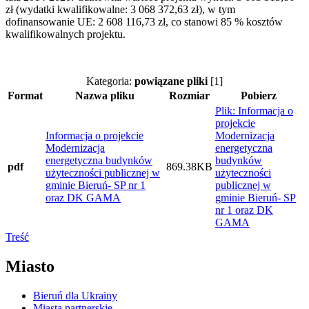
zł (wydatki kwalifikowalne: 3 068 372,63 zł), w tym
dofinansowanie UE: 2 608 116,73 zł, co stanowi 85 % kosztów
kwalifikowalnych projektu.
Kategoria:
powiązane pliki
[1]
Format
Nazwa pliku
Rozmiar
Pobierz
Plik: Informacja o
projekcie
Informacja o projekcie
Modernizacja
Modernizacja
energetyczna
energetyczna budynków
budynków
pdf
869.38KB
użyteczności publicznej w
użyteczności
gminie Bieruń- SP nr 1
publicznej w
oraz DK GAMA
gminie Bieruń- SP
nr 1 oraz DK
GAMA
Treść
Miasto
Bieruń dla Ukrainy
Miasta partnerskie