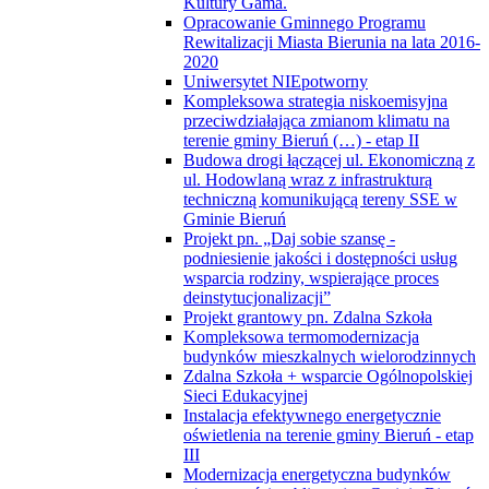
Kultury Gama.
Opracowanie Gminnego Programu
Rewitalizacji Miasta Bierunia na lata 2016-
2020
Uniwersytet NIEpotworny
Kompleksowa strategia niskoemisyjna
przeciwdziałająca zmianom klimatu na
terenie gminy Bieruń (…) - etap II
Budowa drogi łączącej ul. Ekonomiczną z
ul. Hodowlaną wraz z infrastrukturą
techniczną komunikującą tereny SSE w
Gminie Bieruń
Projekt pn. „Daj sobie szansę -
podniesienie jakości i dostępności usług
wsparcia rodziny, wspierające proces
deinstytucjonalizacji”
Projekt grantowy pn. Zdalna Szkoła
Kompleksowa termomodernizacja
budynków mieszkalnych wielorodzinnych
Zdalna Szkoła + wsparcie Ogólnopolskiej
Sieci Edukacyjnej
Instalacja efektywnego energetycznie
oświetlenia na terenie gminy Bieruń - etap
III
Modernizacja energetyczna budynków