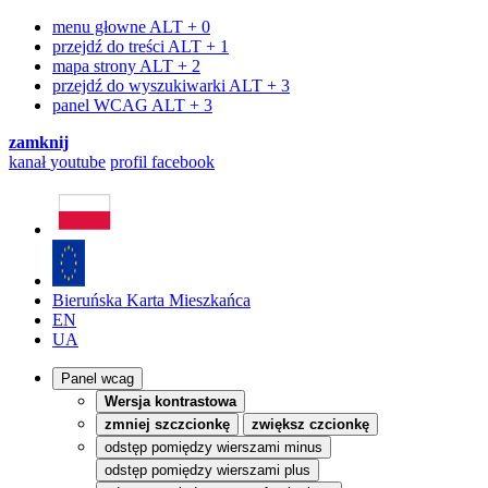
menu głowne
ALT + 0
przejdź do treści
ALT + 1
mapa strony
ALT + 2
przejdź do wyszukiwarki
ALT + 3
panel WCAG
ALT + 3
zamknij
kanał
youtube
profil
facebook
Bieruńska Karta Mieszkańca
EN
UA
Panel wcag
Wersja kontrastowa
zmniej szczcionkę
zwiększ czcionkę
odstęp pomiędzy wierszami minus
odstęp pomiędzy wierszami plus