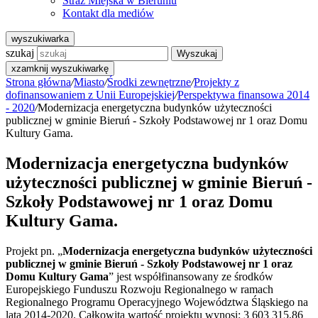
Straż Miejska w Bieruniu
Kontakt dla mediów
wyszukiwarka
szukaj
Wyszukaj
x
zamknij wyszukiwarkę
Strona główna
/
Miasto
/
Środki zewnętrzne
/
Projekty z
dofinansowaniem z Unii Europejskiej
/
Perspektywa finansowa 2014
- 2020
/
Modernizacja energetyczna budynków użyteczności
publicznej w gminie Bieruń - Szkoły Podstawowej nr 1 oraz Domu
Kultury Gama.
Modernizacja energetyczna budynków
użyteczności publicznej w gminie Bieruń -
Szkoły Podstawowej nr 1 oraz Domu
Kultury Gama.
Projekt pn. „
Modernizacja energetyczna budynków użyteczności
publicznej w gminie Bieruń - Szkoły Podstawowej nr 1 oraz
Domu Kultury Gama
” jest współfinansowany ze środków
Europejskiego Funduszu Rozwoju Regionalnego w ramach
Regionalnego Programu Operacyjnego Województwa Śląskiego na
lata 2014-2020. Całkowita wartość projektu wynosi: 3 603 315,86