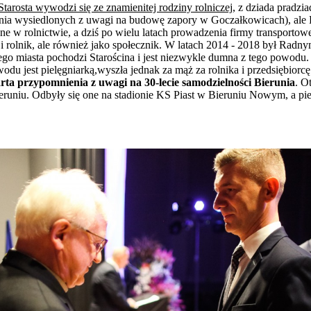
Starosta wywodzi się ze znamienitej rodziny rolniczej
, z dziada pradzi
a wysiedlonych z uwagi na budowę zapory w Goczałkowicach), ale Pan 
e w rolnictwie, a dziś po wielu latach prowadzenia firmy transportowe
rca i rolnik, ale również jako społecznik. W latach 2014 - 2018 był R
ego miasta pochodzi Starościna i jest niezwykle dumna z tego powodu. 
awodu jest pielęgniarką,wyszła jednak za mąż za rolnika i przedsiębio
arta przypomnienia z uwagi na 30-lecie samodzielności Bierunia
. O
runiu. Odbyły się one na stadionie KS Piast w Bieruniu Nowym, a p