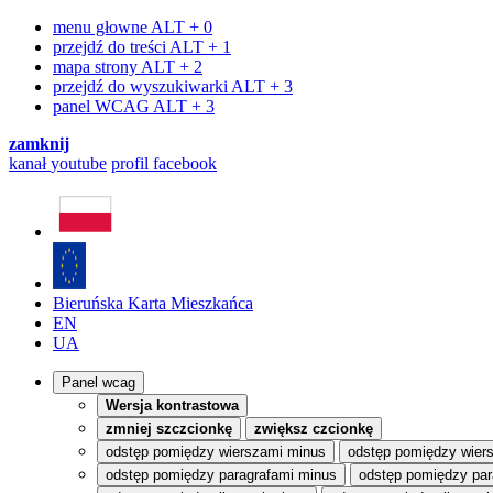
menu głowne
ALT + 0
przejdź do treści
ALT + 1
mapa strony
ALT + 2
przejdź do wyszukiwarki
ALT + 3
panel WCAG
ALT + 3
zamknij
kanał
youtube
profil
facebook
Bieruńska Karta Mieszkańca
EN
UA
Panel wcag
Wersja kontrastowa
zmniej szczcionkę
zwiększ czcionkę
odstęp pomiędzy wierszami minus
odstęp pomiędzy wier
odstęp pomiędzy paragrafami minus
odstęp pomiędzy par