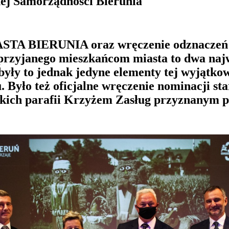
nej Samorządności Bierunia
A BIERUNIA oraz wręczenie odznaczeń dla
zyjanego mieszkańcom miasta to dwa najważ
y to jednak jedyne elementy tej wyjątkowe
iu. Było też oficjalne wręczenie nominacji
ich parafii Krzyżem Zasług przyznanym prz