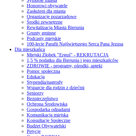
Symbole miasta
Honorowi obywatele
Zasłużeni dla miasta
Organizacje pozarządowe
Środki zewnętrzne
Rewitalizacja Miasta Bierunia
Grunty gminne
Podcasty miejskie
100-lecie Parafii Najświętszego Serca Pana Jezusa
Dla mieszkańca
Miejski Żłobek "Erguś" - REKRUTACJA
1,5 % podatku dla Bierunia i jego mieszkańców
ZDROWIE - programy, ośrodki, apteki
Pomoc społeczna
Edukacja
Stypendia/nagrody
Wsparcie dla rodzin z dziećmi
Seniorzy
Bezpieczeństwo
Ochrona Środowiska
Gospodarka odpadami
Komunikacja miejska
Konsultacje Społeczne
Budżet Obywatelski
Petycje