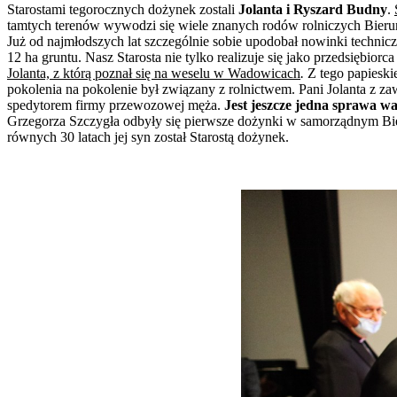
Starostami tegorocznych dożynek zostali
Jolanta i Ryszard Budny
.
tamtych terenów wywodzi się wiele znanych rodów rolniczych Bieruni
Już od najmłodszych lat szczególnie sobie upodobał nowinki techniczn
12 ha gruntu. Nasz Starosta nie tylko realizuje się jako przedsiębio
Jolanta, z którą poznał się na weselu w Wadowicach
.
Z tego papieski
pokolenia na pokolenie był związany z rolnictwem. Pani Jolanta z z
spedytorem firmy przewozowej męża.
Jest jeszcze jedna sprawa w
Grzegorza Szczygła odbyły się pierwsze dożynki w samorządnym Bie
równych 30 latach jej syn został Starostą dożynek.