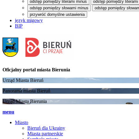
odstęp pomiędzy literami minus
odstęp pomiędzy literami
odstęp pomiędzy słowami minus
odstęp pomiędzy słowam
przywróć domyślne ustawienia
język migowy
BIP
Oficjalny portal
miasta Bierunia
Urząd Miasta Bieruń
Panorama miasta Bieruń
Urząd Miasta Bierunia
menu
Miasto
Bieruń dla Ukrainy
Miasta partnerskie