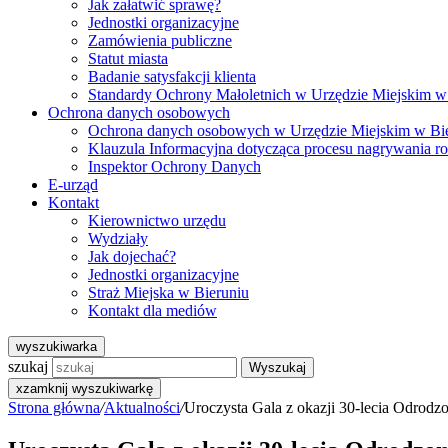
Jak załatwić sprawę?
Jednostki organizacyjne
Zamówienia publiczne
Statut miasta
Badanie satysfakcji klienta
Standardy Ochrony Małoletnich w Urzędzie Miejskim w
Ochrona danych osobowych
Ochrona danych osobowych w Urzędzie Miejskim w Bi
Klauzula Informacyjna dotycząca procesu nagrywania r
Inspektor Ochrony Danych
E-urząd
Kontakt
Kierownictwo urzędu
Wydziały
Jak dojechać?
Jednostki organizacyjne
Straż Miejska w Bieruniu
Kontakt dla mediów
wyszukiwarka
szukaj
Wyszukaj
x
zamknij wyszukiwarkę
Strona główna
/
Aktualności
/
Uroczysta Gala z okazji 30-lecia Odrodz