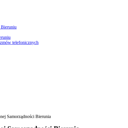
 Bieruniu
eruniu
ozmów telefonicznych
onej Samorządności Bierunia