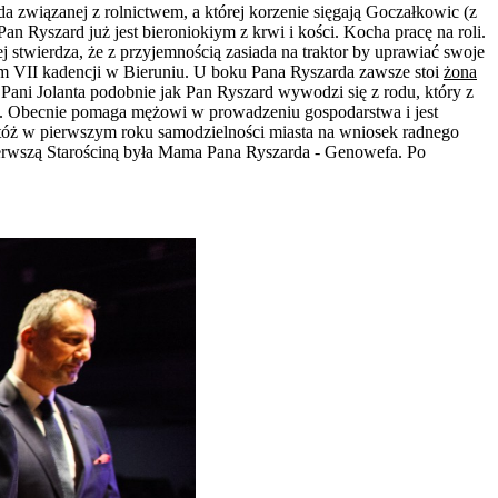
ada związanej z rolnictwem, a której korzenie sięgają Goczałkowic (z
Ryszard już jest bieroniokiym z krwi i kości. Kocha pracę na roli.
j stwierdza, że z przyjemnością zasiada na traktor by uprawiać swoje
adnym VII kadencji w Bieruniu. U boku Pana Ryszarda zawsze stoi
żona
Pani Jolanta podobnie jak Pan Ryszard wywodzi się z rodu, który z
rcę. Obecnie pomaga mężowi w prowadzeniu gospodarstwa i jest
tóż w pierwszym roku samodzielności miasta na wniosek radnego
ierwszą Starościną była Mama Pana Ryszarda - Genowefa. Po