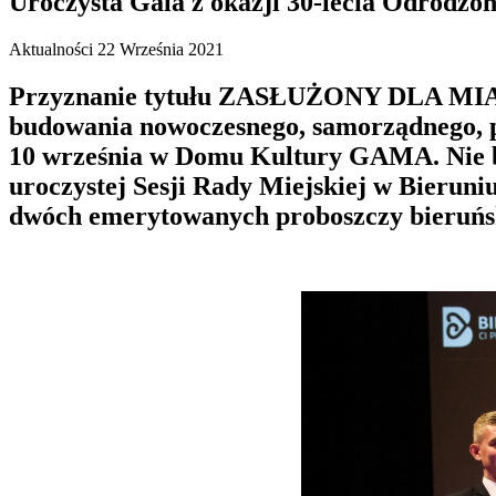
Uroczysta Gala z okazji 30-lecia Odrodzo
Aktualności
22 Września 2021
Przyznanie tytułu ZASŁUŻONY DLA MIAST
budowania nowoczesnego, samorządnego, pr
10 września w Domu Kultury GAMA. Nie był
uroczystej Sesji Rady Miejskiej w Bierun
dwóch emerytowanych proboszczy bieruńsk