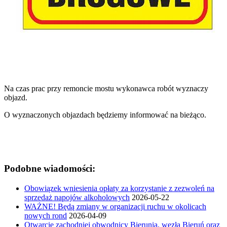
Na czas prac przy remoncie mostu wykonawca robót wyznaczy
objazd.
O wyznaczonych objazdach będziemy informować na bieżąco.
Podobne wiadomości:
Obowiązek wniesienia opłaty za korzystanie z zezwoleń na
sprzedaż napojów alkoholowych
2026-05-22
WAŻNE! Będą zmiany w organizacji ruchu w okolicach
nowych rond
2026-04-09
Otwarcie zachodniej obwodnicy Bierunia, węzła Bieruń oraz