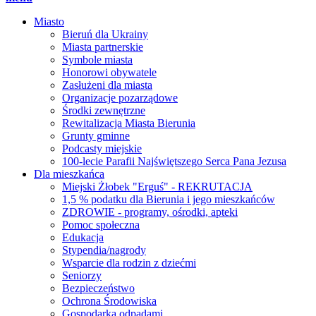
Miasto
Bieruń dla Ukrainy
Miasta partnerskie
Symbole miasta
Honorowi obywatele
Zasłużeni dla miasta
Organizacje pozarządowe
Środki zewnętrzne
Rewitalizacja Miasta Bierunia
Grunty gminne
Podcasty miejskie
100-lecie Parafii Najświętszego Serca Pana Jezusa
Dla mieszkańca
Miejski Żłobek "Erguś" - REKRUTACJA
1,5 % podatku dla Bierunia i jego mieszkańców
ZDROWIE - programy, ośrodki, apteki
Pomoc społeczna
Edukacja
Stypendia/nagrody
Wsparcie dla rodzin z dziećmi
Seniorzy
Bezpieczeństwo
Ochrona Środowiska
Gospodarka odpadami