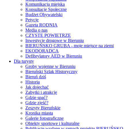
Komunikacja miejska
Konsultacje Społeczne
Budżet Obywatelski
Petycje
Gazeta RODNIA
Media o nas
CZYSTE POWIETRZE
Inwestycje drogowe w Bieruniu
BIERUŃSKO GRUBA - moje miejsce na ziemi
EKODORADCA
Defibrylatory AED w Bieruniu
Dla turysty
Groby wojenne w Bieruniu
Bieruński Szlak Historyczny
Bieruń dziś
Historia
Jak dojechać
Zabytki i atrakcje
Gdzie spać?
Gdzie zjeść?
Zeszyty Bieruńskie
Kronika miasta
Galerie fotograficzne
Obiekty sportowe i kulturalne
Publikacje wydane w ramach projektu BIERUŃSKO