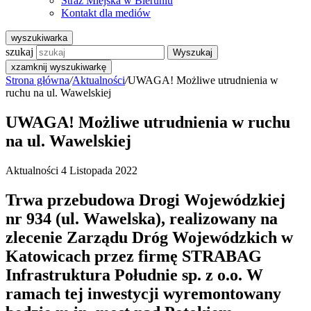
Straż Miejska w Bieruniu
Kontakt dla mediów
wyszukiwarka
szukaj
Wyszukaj
x
zamknij wyszukiwarkę
Strona główna
/
Aktualności
/
UWAGA! Możliwe utrudnienia w
ruchu na ul. Wawelskiej
UWAGA! Możliwe utrudnienia w ruchu
na ul. Wawelskiej
Aktualności
4 Listopada 2022
Trwa przebudowa Drogi Wojewódzkiej
nr 934 (ul. Wawelska), realizowany na
zlecenie Zarządu Dróg Wojewódzkich w
Katowicach przez firmę STRABAG
Infrastruktura Południe sp. z o.o. W
ramach tej inwestycji wyremontowany