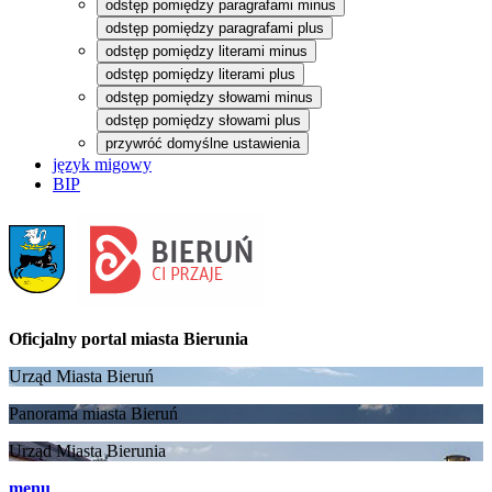
odstęp pomiędzy paragrafami minus
odstęp pomiędzy paragrafami plus
odstęp pomiędzy literami minus
odstęp pomiędzy literami plus
odstęp pomiędzy słowami minus
odstęp pomiędzy słowami plus
przywróć domyślne ustawienia
język migowy
BIP
Oficjalny portal
miasta Bierunia
Urząd Miasta Bieruń
Panorama miasta Bieruń
Urząd Miasta Bierunia
menu