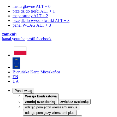
menu głowne
ALT + 0
przejdź do treści
ALT + 1
mapa strony
ALT + 2
przejdź do wyszukiwarki
ALT + 3
panel WCAG
ALT + 3
zamknij
kanał
youtube
profil
facebook
Bieruńska Karta Mieszkańca
EN
UA
Panel wcag
Wersja kontrastowa
zmniej szczcionkę
zwiększ czcionkę
odstęp pomiędzy wierszami minus
odstęp pomiędzy wierszami plus