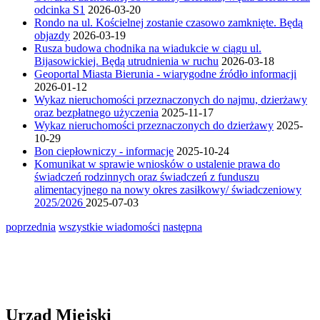
odcinka S1
2026-03-20
Rondo na ul. Kościelnej zostanie czasowo zamknięte. Będą
objazdy
2026-03-19
Rusza budowa chodnika na wiadukcie w ciągu ul.
Bijasowickiej. Będą utrudnienia w ruchu
2026-03-18
Geoportal Miasta Bierunia - wiarygodne źródło informacji
2026-01-12
Wykaz nieruchomości przeznaczonych do najmu, dzierżawy
oraz bezpłatnego użyczenia
2025-11-17
Wykaz nieruchomości przeznaczonych do dzierżawy
2025-
10-29
Bon ciepłowniczy - informacje
2025-10-24
Komunikat w sprawie wniosków o ustalenie prawa do
świadczeń rodzinnych oraz świadczeń z funduszu
alimentacyjnego na nowy okres zasiłkowy/ świadczeniowy
2025/2026
2025-07-03
poprzednia
wszystkie wiadomości
następna
Urząd Miejski